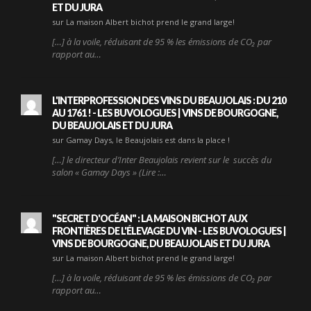
ET DU JURA
sur La maison Albert bichot prend le grand large!
[…] à la voile, réduisant de 95 % les émissions de CO₂ par
rapport au…
L'INTERPROFESSION DES VINS DU BEAUJOLAIS : DU 210
AU 1761 ! - LES BUVOLOGUES | VINS DE BOURGOGNE,
DU BEAUJOLAIS ET DU JURA
sur Gamay Days, le Beaujolais est dans la place !
[…] le directeur d’Inter Beaujolais revient sur le succès du
salon « Gamay Days » (Lire :…
"SECRET D'OCÉAN" : LA MAISON BICHOT AUX
FRONTIÈRES DE L'ÉLEVAGE DU VIN - LES BUVOLOGUES |
VINS DE BOURGOGNE, DU BEAUJOLAIS ET DU JURA
sur La maison Albert bichot prend le grand large!
[…] à la voile, réduisant de 95 % les émissions de CO₂ par
rapport au…