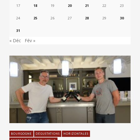
17
18
19
20
21
22
23
24
25
26
27
28
29
30
31
« Déc
Fév »
BOURGOGNE
DÉGUSTATIONS
HORIZONTALES