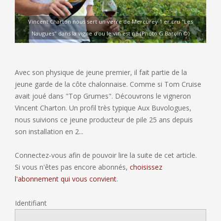
Vincent Charton nous sert un verre de Mercurey 1 er cru "Les
Naugues" dans la vigne d'ou le vin est né (Photo G.Baroin ©)
Avec son physique de jeune premier, il fait partie de la
jeune garde de la côte chalonnaise. Comme si Tom Cruise
avait joué dans "Top Grumes". Découvrons le vigneron
Vincent Charton. Un profil très typique Aux Buvologues,
nous suivions ce jeune producteur de pile 25 ans depuis
son installation en 2...
Connectez-vous afin de pouvoir lire la suite de cet article.
Si vous n'êtes pas encore abonnés,
choisissez
l'abonnement qui vous convient
.
Identifiant