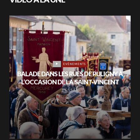
EVÉNEMENTS
BALADE DANS LES RUES DE PULIGNY À
L’OCCASION DE LA SAINT-VINCENT
IL Y A 4 ANS