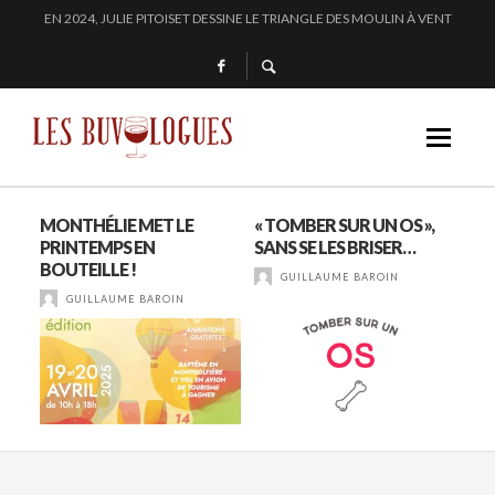
« SECRET D’OCÉAN » : LA MAISON BICHOT REPOUSSE LES FRONTIÈRES DE L’
SAMUEL BILLAUD FAIT BRILLER 2024
CHEZ DOMINIQUE GRUHIER, C’EST BULLE, BLANC, ROUGE !
EN 2024, JULIE PITOISET DESSINE LE TRIANGLE DES MOULIN À VENT
LE
MONTHÉLIE MET LE
« TOMBER SUR UN OS »,
SI
SSÉ
PRINTEMPS EN
SANS SE LES BRISER…
TA
BOUTEILLE !
CO
GUILLAUME BAROIN
GUILLAUME BAROIN