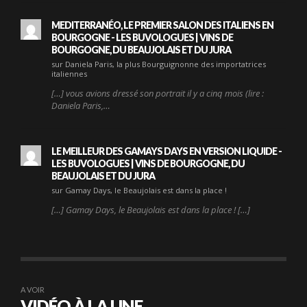
MEDITERRANÉO, LE PREMIER SALON DES ITALIENS EN
BOURGOGNE - LES BUVOLOGUES | VINS DE
BOURGOGNE, DU BEAUJOLAIS ET DU JURA
sur Daniela Paris, la plus Bourguignonne des importatrices
italiennes
[…] vous avions dressé son portrait il y a cinq mois (lire :
Daniela Paris,…
LE MEILLEUR DES GAMAYS DAYS EN VERSION LIQUIDE -
LES BUVOLOGUES | VINS DE BOURGOGNE, DU
BEAUJOLAIS ET DU JURA
sur Gamay Days, le Beaujolais est dans la place !
[…] Gamay Days, le Beaujolais est dans la place ! […]
A VOIR
VIDÉO À LA UNE