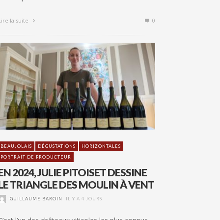
Lire la suite
0
BEAUJOLAIS
DÉGUSTATIONS
HORIZONTALES
PORTRAIT DE PRODUCTEUR
EN 2024, JULIE PITOISET DESSINE
LE TRIANGLE DES MOULIN À VENT
GUILLAUME BAROIN
IL Y A 4 JOURS