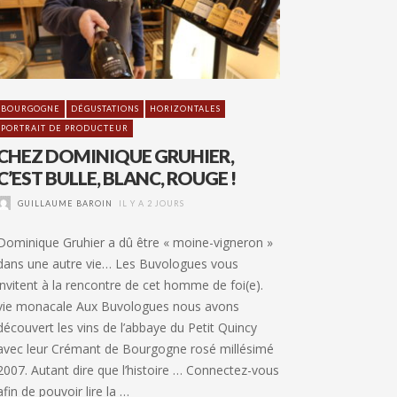
BOURGOGNE
DÉGUSTATIONS
HORIZONTALES
PORTRAIT DE PRODUCTEUR
CHEZ DOMINIQUE GRUHIER,
C’EST BULLE, BLANC, ROUGE !
GUILLAUME BAROIN
IL Y A 2 JOURS
Dominique Gruhier a dû être « moine-vigneron »
dans une autre vie… Les Buvologues vous
invitent à la rencontre de cet homme de foi(e).
vie monacale Aux Buvologues nous avons
découvert les vins de l’abbaye du Petit Quincy
avec leur Crémant de Bourgogne rosé millésimé
2007. Autant dire que l’histoire … Connectez-vous
afin de pouvoir lire la …