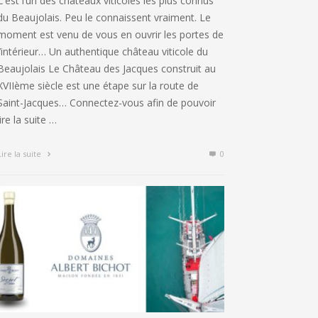
C’est l’un des châteaux viticoles les plus connus
du Beaujolais. Peu le connaissent vraiment. Le
moment est venu de vous en ouvrir les portes de
l’intérieur… Un authentique château viticole du
Beaujolais Le Château des Jacques construit au
XVIIème siècle est une étape sur la route de
Saint-Jacques… Connectez-vous afin de pouvoir
lire la suite …
Lire la suite
0