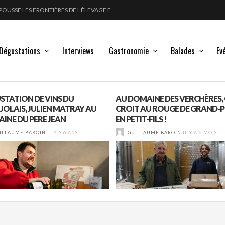
POUSSE LES FRONTIÈRES DE L’ÉLEVAGE DU VIN
FORT
LANC, ROUGE !
GLE DES MOULIN À VENT
Dégustations
Interviews
Gastronomie
Balades
Ev
STATION DE VINS DU
AU DOMAINE DES VERCHÈRES,
JOLAIS, JULIEN MATRAY AU
CROIT AU ROUGE DE GRAND-P
INE DU PERE JEAN
EN PETIT-FILS !
ILLAUME BAROIN
IL Y A 6 ANS
GUILLAUME BAROIN
IL Y A 6 MOIS