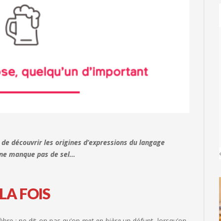
e découvrir les origines d’expressions du langage
a ne manque pas de sel…
LA FOIS
èbre : ne dit-on pas qu’on
met en bière
un défunt, lorsqu’on