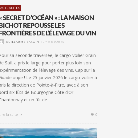
ACTUALITÉS
« SECRET D’OCÉAN » : LA MAISON
BICHOT REPOUSSE LES
FRONTIÈRES DE L’ÉLEVAGE DU VIN
GUILLAUME BAROIN
IL Y A 6 JOURS
Pour sa seconde traversée, le cargo-voilier Grain
de Sail, a pris le large pour porter plus loin son
expérimentation de l’élevage des vins. Cap sur la
Guadeloupe ! Le 25 janvier 2026 le cargo-voilier à
pris la direction de Pointe-à-Pitre, avec à son
bord six fûts de Bourgogne Côte d’Or
Chardonnay et un fût de …
Lire la suite
0