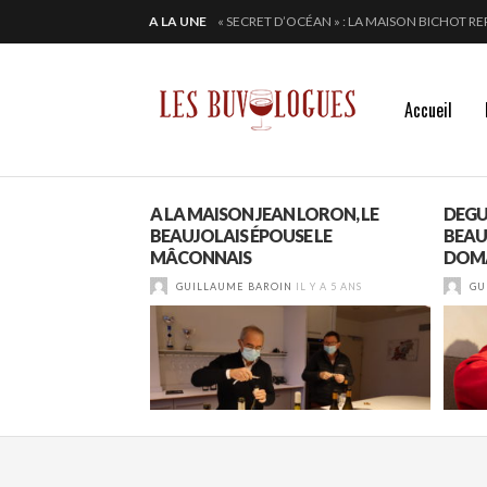
« SECRET D’OCÉAN » : LA MAISON BICHOT RE
A LA UNE
ALTUGNAC, LE COEUR DE L’AUDE BAT PLUS 
CHEZ DOMINIQUE GRUHIER, C’EST BULLE, B
EN 2024, JULIE PITOISET DESSINE LE TRIAN
Accueil
ITS DE LA
A LA MAISON JEAN LORON, LE
DEGU
NE DESVIGNES
BEAUJOLAIS ÉPOUSE LE
BEAU
MÂCONNAIS
DOMA
IL Y A 4 ANS
GUILLAUME BAROIN
IL Y A 5 ANS
GU