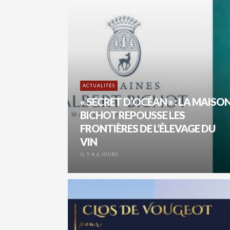
ACTUALITÉS
« SECRET D’OCÉAN » : LA MAISO
BICHOT REPOUSSE LES
FRONTIÈRES DE L’ÉLEVAGE DU
VIN
IL Y A 6 JOURS