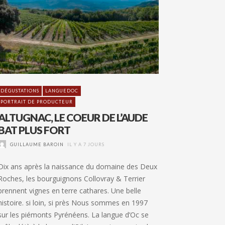
DÉGUSTATIONS
LANGUEDOC
PORTRAIT DE PRODUCTEUR
ALTUGNAC, LE COEUR DE L’AUDE
BAT PLUS FORT
GUILLAUME BAROIN
IL Y A 7 JOURS
Dix ans après la naissance du domaine des Deux
Roches, les bourguignons Collovray & Terrier
prennent vignes en terre cathares. Une belle
histoire. si loin, si près Nous sommes en 1997
sur les piémonts Pyrénéens. La langue d’Oc se