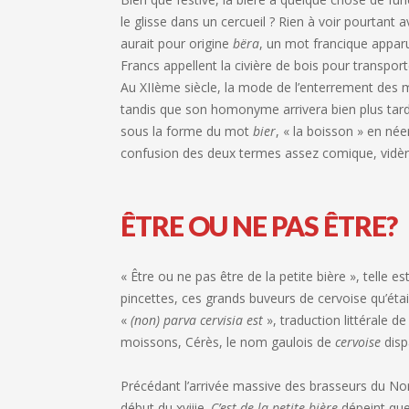
le glisse dans un cercueil ? Rien à voir pourtan
aurait pour origine
bëra
, un mot francique apparu 
Francs appellent la civière de bois pour transport
Au XIIème siècle, la mode de l’enterrement des m
tandis que son homonyme arrivera bien plus tard d
sous la forme du mot
bier
, « la boisson » en née
confusion des deux termes assez comique, vidèren
ÊTRE OU NE PAS ÊTRE?
« Être ou ne pas être de la petite bière », telle 
pincettes, ces grands buveurs de cervoise qu’étai
«
(non) parva cervisia est
», traduction littérale 
moissons, Cérès, le nom gaulois de
cervoise
disp
Précédant l’arrivée massive des brasseurs du Nord 
début du xviiie.
C’est de la petite bière
dépeint que