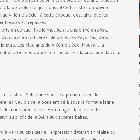
t avec la belle blonde qui mousse! Ce funeste homonyme
au VIIIème siècle : à cette époque, c’est ainsi que les
er blessés et trépassés.
orts en cercueil fixe le mot
bëra
transformé en
bière
,
’un pays au fort terroir de bière : les Pays-Bas, d’abord
rlandais. Les étudiants du XIXème siècle, trouvant la
t dès lors des « bocks de cercueil » à la brasserie du coin.
est la question. Selon une source à prendre avec des
ent les Gaulois se la posaient déjà sous la formule latine
de la locution précédente. Hommage à la déesse des
arut au profit de la
bière
aux accents baltes.
à Paris au xixe siècle, l’expression daterait en réalité du
lque chose d’agréablement facile, voire d’anodin ou de