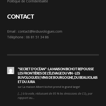
Politique de Confidentialité
CONTACT
Email :
contact@lesbuvologues.com
Téléphone : 06 81 51 34 86
"SECRET D'OCÉAN" : LA MAISON BICHOT REPOUSSE
LES FRONTIÈRES DE L'ÉLEVAGE DU VIN - LES
BUVOLOGUES | VINS DE BOURGOGNE, DU BEAUJOLAIS
ET DU JURA
sur La maison Albert bichot prend le grand large!
[…] à la voile, réduisant de 95 % les émissions de CO₂ par
rapport au…