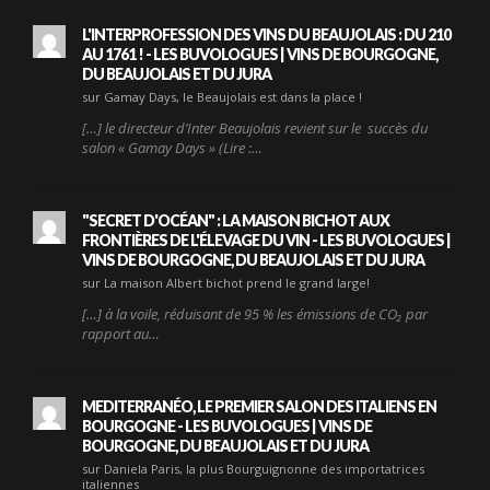
L'INTERPROFESSION DES VINS DU BEAUJOLAIS : DU 210
AU 1761 ! - LES BUVOLOGUES | VINS DE BOURGOGNE,
DU BEAUJOLAIS ET DU JURA
sur Gamay Days, le Beaujolais est dans la place !
[…] le directeur d’Inter Beaujolais revient sur le succès du
salon « Gamay Days » (Lire :…
"SECRET D'OCÉAN" : LA MAISON BICHOT AUX
FRONTIÈRES DE L'ÉLEVAGE DU VIN - LES BUVOLOGUES |
VINS DE BOURGOGNE, DU BEAUJOLAIS ET DU JURA
sur La maison Albert bichot prend le grand large!
[…] à la voile, réduisant de 95 % les émissions de CO₂ par
rapport au…
MEDITERRANÉO, LE PREMIER SALON DES ITALIENS EN
BOURGOGNE - LES BUVOLOGUES | VINS DE
BOURGOGNE, DU BEAUJOLAIS ET DU JURA
sur Daniela Paris, la plus Bourguignonne des importatrices
italiennes