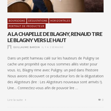
BOURGOGNE
DÉGUSTATIONS
HORIZONTALES
PORTRAIT DE PRODUCTEUR
A LA CHAPELLE DE BLAGNY, RENAUD TIRE
LE BLAGNY VERS LE HAUT
GUILLAUME BAROIN
IL Y A 1 SEMAINE
Dans un petit hameau calé sur les hauteurs de Puligny se
cache une propriété que nous sommes allés visiter pour
vous. Ici, Blagny rime avec Puligny. un pied dans l’histoire
Nous avions découvert ce producteur lors de la dégustation
des Aligoteurs (lire : Les Aligoteurs nouveaux sont arrivés !).
Une… Connectez-vous afin de pouvoir lire …
Lire la suite
0