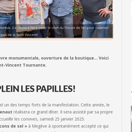
ureux, il a réussi à faire venir le chef du Flocon de Sel pour cuisinier
 gala de la Saint Vincent!
euvre monumentale, ouverture de la boutique… Voici
int-Vincent Tournante.
LEIN LES PAPILLES!
st un des temps forts de la manifestation. Cette année, le
enaut
réalisera ce grand dîner. Il sera assisté par sa propre
ccueillir les convives, samedi 25 janvier 2025.
cons de sel »
à Megève à spontanément accepté ce qui