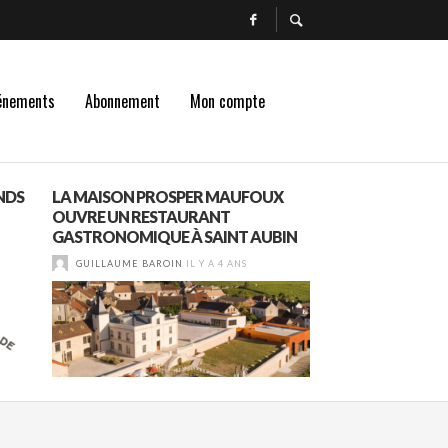
énements
Abonnement
Mon compte
NDS
LA MAISON PROSPER MAUFOUX
A LA MAISON JEA
OUVRE UN RESTAURANT
BEAUJOLAIS ÉPOU
GASTRONOMIQUE À SAINT AUBIN
MÂCONNAIS
GUILLAUME BAROIN
IL Y A 4 ANS
GUILLAUME BAROI