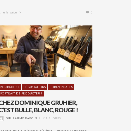
Lire la suite
0
BOURGOGNE
DÉGUSTATIONS
HORIZONTALES
PORTRAIT DE PRODUCTEUR
CHEZ DOMINIQUE GRUHIER,
C’EST BULLE, BLANC, ROUGE !
GUILLAUME BAROIN
IL Y A 3 JOURS