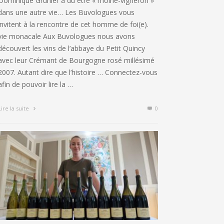
Dominique Gruhier a dû être « moine-vigneron »
dans une autre vie… Les Buvologues vous
invitent à la rencontre de cet homme de foi(e).
vie monacale Aux Buvologues nous avons
découvert les vins de l’abbaye du Petit Quincy
avec leur Crémant de Bourgogne rosé millésimé
2007. Autant dire que l’histoire … Connectez-vous
afin de pouvoir lire la …
Lire la suite
0