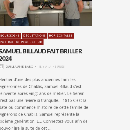
BOURGOGNE
DÉGUSTATIONS
HORIZONTALES
PORTRAIT DE PRODUCTEUR
SAMUEL BILLAUD FAIT BRILLER
2024
GUILLAUME BAROIN
IL Y A 14 HEURES
Héritier d’une des plus anciennes familles
vigneronnes de Chablis, Samuel Billaud s’est
réinventé après vingt ans de métier. Le Serein
n’est pas une rivière si tranquille… 1815 C’est la
date ou commence l’histoire de cette famille de
vignerons de Chablis. Samuel représente la
sixième génération. L… Connectez-vous afin de
pouvoir lire la suite de cet …