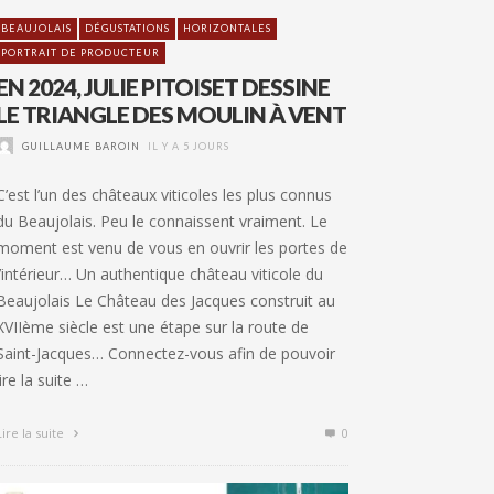
BEAUJOLAIS
DÉGUSTATIONS
HORIZONTALES
PORTRAIT DE PRODUCTEUR
EN 2024, JULIE PITOISET DESSINE
LE TRIANGLE DES MOULIN À VENT
GUILLAUME BAROIN
IL Y A 5 JOURS
C’est l’un des châteaux viticoles les plus connus
du Beaujolais. Peu le connaissent vraiment. Le
moment est venu de vous en ouvrir les portes de
l’intérieur… Un authentique château viticole du
Beaujolais Le Château des Jacques construit au
XVIIème siècle est une étape sur la route de
Saint-Jacques… Connectez-vous afin de pouvoir
lire la suite …
Lire la suite
0