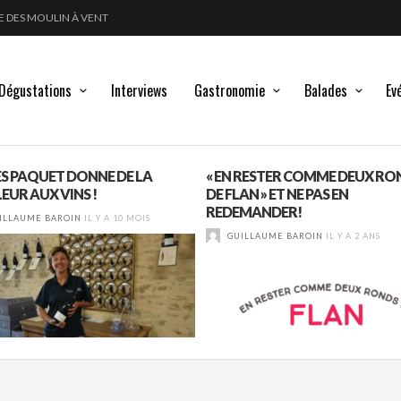
GLE DES MOULIN À VENT
POUSSE LES FRONTIÈRES DE L’ÉLEVAGE DU VIN
LANC, ROUGE !
Dégustations
Interviews
Gastronomie
Balades
Ev
S PAQUET DONNE DE LA
« EN RESTER COMME DEUX RO
EUR AUX VINS !
DE FLAN » ET NE PAS EN
REDEMANDER!
ILLAUME BAROIN
IL Y A 10 MOIS
GUILLAUME BAROIN
IL Y A 2 ANS