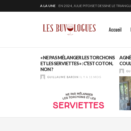
A LA UNE
EN 2024, JULIE PITOISET DESSINE LE TRIAN
« SECRET D’OCÉAN » : LA MAISON BICHOT RE
SAMUEL BILLAUD FAIT BRILLER 2024
CHEZ DOMINIQUE GRUHIER, C’EST BULLE, B
Accueil
UES TISSOT,
« NE PAS MÉLANGER LES TORCHONS
AGNÈ
RIRE LE SAVAGNIN
ET LES SERVIETTES » : C’EST COTON,
COUL
NON ?
IL Y A 2 MOIS
GU
GUILLAUME BAROIN
IL Y A 11 MOIS