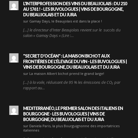
L'INTERPROFESSION DES VINS DU BEAUJOLAIS : DU 210
AU 1761 ! - LES BUVOLOGUES | VINS DE BOURGOGNE,
DU BEAUJOLAIS ET DU JURA
sur Gamay Days, le Beaujolais est dans la place !
[…] le directeur d’Inter Beaujolais revient sur le succès du
salon « Gamay Days » (Lire :…
"SECRET D'OCÉAN" : LA MAISON BICHOT AUX
FRONTIÈRES DE L'ÉLEVAGE DU VIN - LES BUVOLOGUES |
VINS DE BOURGOGNE, DU BEAUJOLAIS ET DU JURA
sur La maison Albert bichot prend le grand large!
[…] à la voile, réduisant de 95 % les émissions de CO₂ par
rapport au…
MEDITERRANÉO, LE PREMIER SALON DES ITALIENS EN
BOURGOGNE - LES BUVOLOGUES | VINS DE
BOURGOGNE, DU BEAUJOLAIS ET DU JURA
sur Daniela Paris, la plus Bourguignonne des importatrices
italiennes