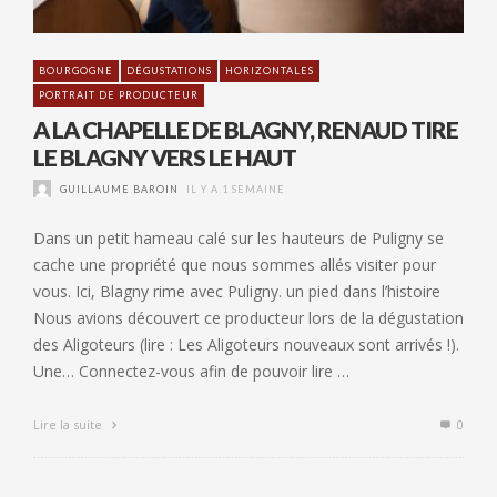
BOURGOGNE
DÉGUSTATIONS
HORIZONTALES
PORTRAIT DE PRODUCTEUR
A LA CHAPELLE DE BLAGNY, RENAUD TIRE
LE BLAGNY VERS LE HAUT
GUILLAUME BAROIN
IL Y A 1 SEMAINE
Dans un petit hameau calé sur les hauteurs de Puligny se
cache une propriété que nous sommes allés visiter pour
vous. Ici, Blagny rime avec Puligny. un pied dans l’histoire
Nous avions découvert ce producteur lors de la dégustation
des Aligoteurs (lire : Les Aligoteurs nouveaux sont arrivés !).
Une… Connectez-vous afin de pouvoir lire …
Lire la suite
0