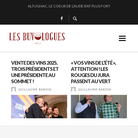
ALTUGNAC, LE COEUR DE L’AUDE BAT PLUS FORT
CHEZ DOMINIQUE GRUHIER, C’EST BULLE, BLANC, ROUGE !
EN 2024, JULIE PITOISET DESSINE LE TRIANGLE DES MOULIN À VENT
« SECRET D’OCÉAN » : LA MAISON BICHOT REPOUSSE LES FRONTIÈRES DE L’
S
VENTE DES VINS 2025,
« VOS VINS DE L’ÉTÉ »,
LE
TROIS PRÉSIDENTS ET
ATTENTION ! LES
DAN
E
UNE PRÉSIDENTE AU
ROUGES DU JURA
SOMMET !
PASSENT AU VERT
GUILLAUME BAROIN
GUILLAUME BAROIN