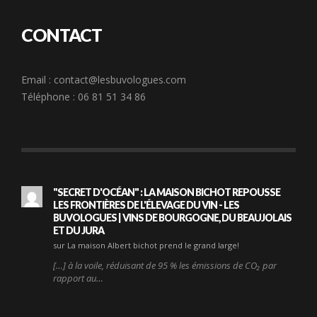
CONTACT
Email :
contact@lesbuvologues.com
Téléphone : 06 81 51 34 86
"SECRET D'OCÉAN" : LA MAISON BICHOT REPOUSSE
LES FRONTIÈRES DE L'ÉLEVAGE DU VIN - LES
BUVOLOGUES | VINS DE BOURGOGNE, DU BEAUJOLAIS
ET DU JURA
sur La maison Albert bichot prend le grand large!
[…] à la voile, réduisant de 95 % les émissions de CO₂ par
rapport au…