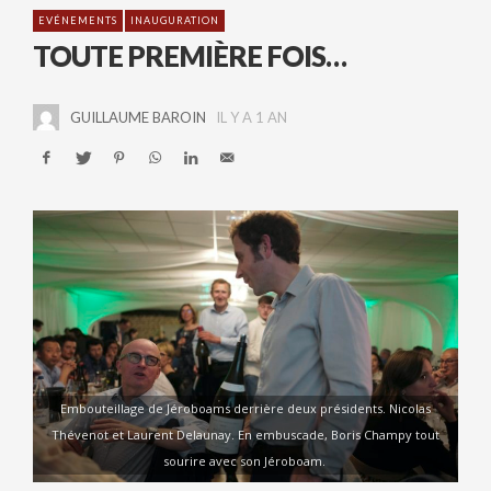
EVÉNEMENTS
INAUGURATION
TOUTE PREMIÈRE FOIS…
GUILLAUME BAROIN
IL Y A 1 AN
Embouteillage de Jéroboams derrière deux présidents. Nicolas
Thévenot et Laurent Delaunay. En embuscade, Boris Champy tout
sourire avec son Jéroboam.