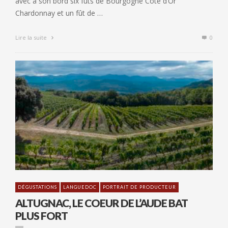
avec à son bord six fûts de Bourgogne Côte d’Or
Chardonnay et un fût de …
Lire la suite
0
DÉGUSTATIONS
LANGUEDOC
PORTRAIT DE PRODUCTEUR
ALTUGNAC, LE COEUR DE L’AUDE BAT
PLUS FORT