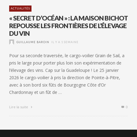
ACTUALITÉS
« SECRET D’OCÉAN » : LA MAISON BICHOT
REPOUSSE LES FRONTIÈRES DE L’ÉLEVAGE
DU VIN
GUILLAUME BAROIN
IL Y A 1 SEMAINE
Pour sa seconde traversée, le cargo-voilier Grain de Sail, a
pris le large pour porter plus loin son expérimentation de
l’élevage des vins. Cap sur la Guadeloupe ! Le 25 janvier
2026 le cargo-voilier à pris la direction de Pointe-à-Pitre,
avec à son bord six fûts de Bourgogne Côte d’Or
Chardonnay et un fût de …
Lire la suite
0