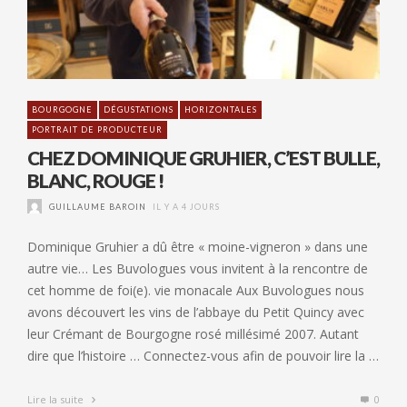
BOURGOGNE
DÉGUSTATIONS
HORIZONTALES
PORTRAIT DE PRODUCTEUR
CHEZ DOMINIQUE GRUHIER, C’EST BULLE,
BLANC, ROUGE !
GUILLAUME BAROIN
IL Y A 4 JOURS
Dominique Gruhier a dû être « moine-vigneron » dans une
autre vie… Les Buvologues vous invitent à la rencontre de
cet homme de foi(e). vie monacale Aux Buvologues nous
avons découvert les vins de l’abbaye du Petit Quincy avec
leur Crémant de Bourgogne rosé millésimé 2007. Autant
dire que l’histoire … Connectez-vous afin de pouvoir lire la …
Lire la suite
0