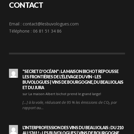
CONTACT
Email :
contact@lesbuvologues.com
Téléphone : 06 81 51 34 86
"SECRET D'OCÉAN" : LA MAISON BICHOT REPOUSSE
LES FRONTIÈRES DE L'ÉLEVAGE DU VIN - LES
BUVOLOGUES | VINS DE BOURGOGNE, DU BEAUJOLAIS
ET DU JURA
sur La maison Albert bichot prend le grand large!
[…] à la voile, réduisant de 95 % les émissions de CO₂ par
rapport au…
L'INTERPROFESSION DES VINS DU BEAUJOLAIS : DU 210
AU 1761 ! - LES BUVOLOGUES | VINS DE BOURGOGNE,