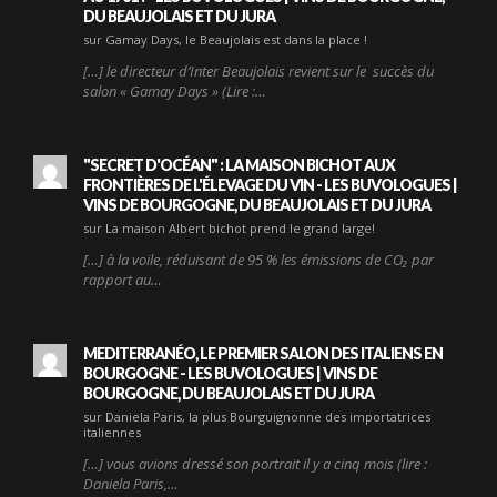
DU BEAUJOLAIS ET DU JURA
sur Gamay Days, le Beaujolais est dans la place !
[…] le directeur d’Inter Beaujolais revient sur le succès du
salon « Gamay Days » (Lire :…
"SECRET D'OCÉAN" : LA MAISON BICHOT AUX
FRONTIÈRES DE L'ÉLEVAGE DU VIN - LES BUVOLOGUES |
VINS DE BOURGOGNE, DU BEAUJOLAIS ET DU JURA
sur La maison Albert bichot prend le grand large!
[…] à la voile, réduisant de 95 % les émissions de CO₂ par
rapport au…
MEDITERRANÉO, LE PREMIER SALON DES ITALIENS EN
BOURGOGNE - LES BUVOLOGUES | VINS DE
BOURGOGNE, DU BEAUJOLAIS ET DU JURA
sur Daniela Paris, la plus Bourguignonne des importatrices
italiennes
[…] vous avions dressé son portrait il y a cinq mois (lire :
Daniela Paris,…