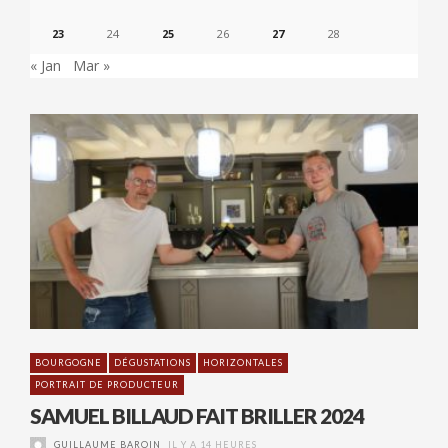
23
24
25
26
27
28
« Jan
Mar »
BOURGOGNE
DÉGUSTATIONS
HORIZONTALES
PORTRAIT DE PRODUCTEUR
SAMUEL BILLAUD FAIT BRILLER 2024
GUILLAUME BAROIN
IL Y A 14 HEURES