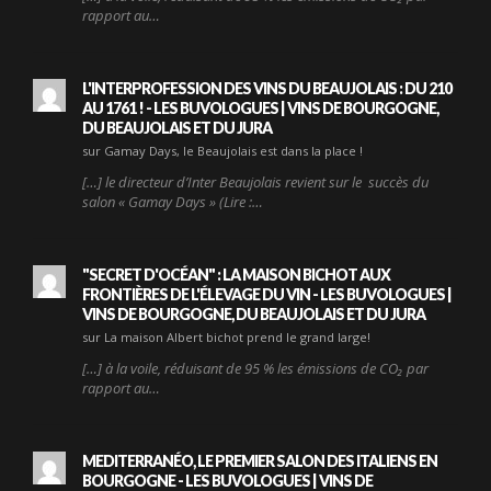
rapport au…
L'INTERPROFESSION DES VINS DU BEAUJOLAIS : DU 210
AU 1761 ! - LES BUVOLOGUES | VINS DE BOURGOGNE,
DU BEAUJOLAIS ET DU JURA
sur Gamay Days, le Beaujolais est dans la place !
[…] le directeur d’Inter Beaujolais revient sur le succès du
salon « Gamay Days » (Lire :…
"SECRET D'OCÉAN" : LA MAISON BICHOT AUX
FRONTIÈRES DE L'ÉLEVAGE DU VIN - LES BUVOLOGUES |
VINS DE BOURGOGNE, DU BEAUJOLAIS ET DU JURA
sur La maison Albert bichot prend le grand large!
[…] à la voile, réduisant de 95 % les émissions de CO₂ par
rapport au…
MEDITERRANÉO, LE PREMIER SALON DES ITALIENS EN
BOURGOGNE - LES BUVOLOGUES | VINS DE