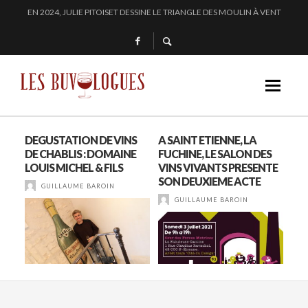
« SECRET D’OCÉAN » : LA MAISON BICHOT REPOUSSE LES FRONTIÈRES DE L’
SAMUEL BILLAUD FAIT BRILLER 2024
CHEZ DOMINIQUE GRUHIER, C’EST BULLE, BLANC, ROUGE !
EN 2024, JULIE PITOISET DESSINE LE TRIANGLE DES MOULIN À VENT
DEGUSTATION DE VINS
A SAINT ETIENNE, LA
LA
DE CHABLIS : DOMAINE
FUCHINE, LE SALON DES
GR
LOUIS MICHEL & FILS
VINS VIVANTS PRESENTE
MO
S !
SON DEUXIEME ACTE
GUILLAUME BAROIN
GUILLAUME BAROIN