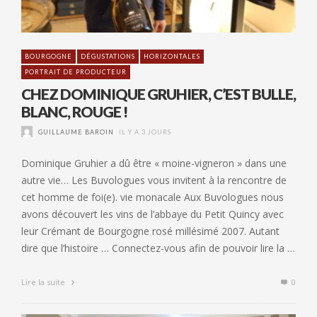
BOURGOGNE
DÉGUSTATIONS
HORIZONTALES
PORTRAIT DE PRODUCTEUR
CHEZ DOMINIQUE GRUHIER, C’EST BULLE,
BLANC, ROUGE !
GUILLAUME BAROIN
IL Y A 3 JOURS
Dominique Gruhier a dû être « moine-vigneron » dans une
autre vie… Les Buvologues vous invitent à la rencontre de
cet homme de foi(e). vie monacale Aux Buvologues nous
avons découvert les vins de l’abbaye du Petit Quincy avec
leur Crémant de Bourgogne rosé millésimé 2007. Autant
dire que l’histoire … Connectez-vous afin de pouvoir lire la …
Lire la suite
0