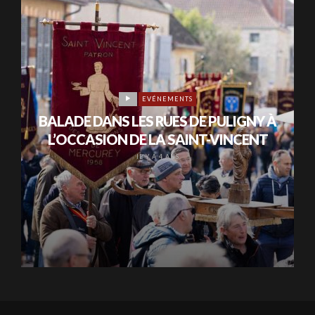
EVÉNEMENTS
BALADE DANS LES RUES DE PULIGNY À
L’OCCASION DE LA SAINT-VINCENT
IL Y A 4 ANS