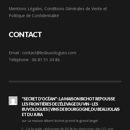
Mentions Légales
,
Conditions Générales de Vente
et
Politique de Confidentialité
CONTACT
Email :
contact@lesbuvologues.com
Téléphone : 06 81 51 34 86
"SECRET D'OCÉAN" : LA MAISON BICHOT REPOUSSE
LES FRONTIÈRES DE L'ÉLEVAGE DU VIN - LES
BUVOLOGUES | VINS DE BOURGOGNE, DU BEAUJOLAIS
ET DU JURA
sur La maison Albert bichot prend le grand large!
[…] à la voile, réduisant de 95 % les émissions de CO₂ par