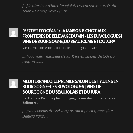
[…] le directeur d’Inter Beaujolais revient sur le succès du
salon « Gamay Days » (Lire :…
"SECRET D'OCÉAN" : LA MAISON BICHOT AUX
FRONTIÈRES DE L'ÉLEVAGE DU VIN - LES BUVOLOGUES |
VINS DE BOURGOGNE, DU BEAUJOLAIS ET DU JURA
sur La maison Albert bichot prend le grand large!
[…] à la voile, réduisant de 95 % les émissions de CO₂ par
rapport au…
MEDITERRANÉO, LE PREMIER SALON DES ITALIENS EN
BOURGOGNE - LES BUVOLOGUES | VINS DE
BOURGOGNE, DU BEAUJOLAIS ET DU JURA
sur Daniela Paris, la plus Bourguignonne des importatrices
italiennes
[…] vous avions dressé son portrait il y a cinq mois (lire :
Daniela Paris,…