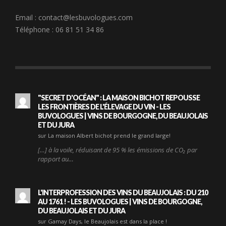
Email :
contact@lesbuvologues.com
Téléphone : 06 81 51 34 86
"SECRET D'OCÉAN" : LA MAISON BICHOT REPOUSSE
LES FRONTIÈRES DE L'ÉLEVAGE DU VIN - LES
BUVOLOGUES | VINS DE BOURGOGNE, DU BEAUJOLAIS
ET DU JURA
sur La maison Albert bichot prend le grand large!
[…] à la voile, réduisant de 95 % les émissions de CO₂ par
rapport au…
L'INTERPROFESSION DES VINS DU BEAUJOLAIS : DU 210
AU 1761 ! - LES BUVOLOGUES | VINS DE BOURGOGNE,
DU BEAUJOLAIS ET DU JURA
sur Gamay Days, le Beaujolais est dans la place !