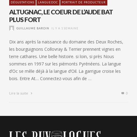
DÉGUSTATIONS
LANGUEDOC
PORTRAIT DE PRODUCTEUR
ALTUGNAC, LE COEUR DE L’AUDE BAT
PLUS FORT
GUILLAUME BAROIN
IL Y A 1 SEMAINE
Dix ans après la naissance du domaine des Deux Roches,
les bourguignons Collovray & Terrier prennent vignes en
terre cathares. Une belle histoire. si loin, si près Nous
sommes en 1997 sur les piémonts Pyrénéens. La langue
d’Oc se mêle déjà à la langue d’Oil. La garrigue croise les
bois. Entre At… Connectez-vous afin de …
Lire la suite
0