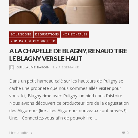
BOURGOGNE
DÉGUSTATIONS
HORIZONTALES
PORTRAIT DE PRODUCTEUR
A LA CHAPELLE DE BLAGNY, RENAUD TIRE
LE BLAGNY VERS LE HAUT
GUILLAUME BAROIN
IL Y A 1 SEMAINE
Dans un petit hameau calé sur les hauteurs de Puligny se
cache une propriété que nous sommes allés visiter pour
vous. Ici, Blagny rime avec Puligny. un pied dans l’histoire
Nous avions découvert ce producteur lors de la dégustation
des Aligoteurs (lire : Les Aligoteurs nouveaux sont arrivés !).
Une… Connectez-vous afin de pouvoir lire …
Lire la suite
0