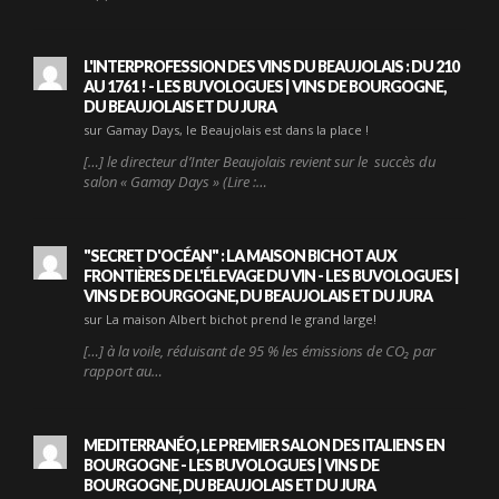
L'INTERPROFESSION DES VINS DU BEAUJOLAIS : DU 210
AU 1761 ! - LES BUVOLOGUES | VINS DE BOURGOGNE,
DU BEAUJOLAIS ET DU JURA
sur Gamay Days, le Beaujolais est dans la place !
[…] le directeur d’Inter Beaujolais revient sur le succès du
salon « Gamay Days » (Lire :…
"SECRET D'OCÉAN" : LA MAISON BICHOT AUX
FRONTIÈRES DE L'ÉLEVAGE DU VIN - LES BUVOLOGUES |
VINS DE BOURGOGNE, DU BEAUJOLAIS ET DU JURA
sur La maison Albert bichot prend le grand large!
[…] à la voile, réduisant de 95 % les émissions de CO₂ par
rapport au…
MEDITERRANÉO, LE PREMIER SALON DES ITALIENS EN
BOURGOGNE - LES BUVOLOGUES | VINS DE
BOURGOGNE, DU BEAUJOLAIS ET DU JURA