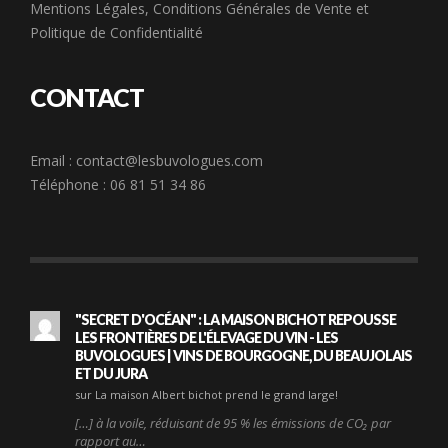
Mentions Légales
,
Conditions Générales de Vente
et
Politique de Confidentialité
CONTACT
Email :
contact@lesbuvologues.com
Téléphone : 06 81 51 34 86
"SECRET D'OCÉAN" : LA MAISON BICHOT REPOUSSE
LES FRONTIÈRES DE L'ÉLEVAGE DU VIN - LES
BUVOLOGUES | VINS DE BOURGOGNE, DU BEAUJOLAIS
ET DU JURA
sur La maison Albert bichot prend le grand large!
[…] à la voile, réduisant de 95 % les émissions de CO₂ par
rapport au…