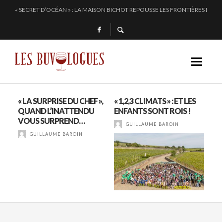
ALTUGNAC, LE COEUR DE L’AUDE BAT PLUS FORT
CHEZ DOMINIQUE GRUHIER, C’EST BULLE, BLANC, ROUGE !
EN 2024, JULIE PITOISET DESSINE LE TRIANGLE DES MOULIN À VENT
« SECRET D’OCÉAN » : LA MAISON BICHOT REPOUSSE LES FRONTIÈRES DE L’
« LA SURPRISE DU CHEF »,
« 1,2,3 CLIMATS » : ET LES
GR
QUAND L’INATTENDU
ENFANTS SONT ROIS !
DU 
TIF
VOUS SURPREND…
MO
GUILLAUME BAROIN
GUILLAUME BAROIN