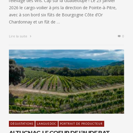
l’élevage des vins. Cap sur la Guadeloupe ! Le 25 janvier
2026 le cargo-voilier à pris la direction de Pointe-à-Pitre,
avec à son bord six fûts de Bourgogne Côte d’Or
Chardonnay et un fût de …
Lire la suite
0
DÉGUSTATIONS
LANGUEDOC
PORTRAIT DE PRODUCTEUR
ALTUGNAC, LE COEUR DE L’AUDE BAT