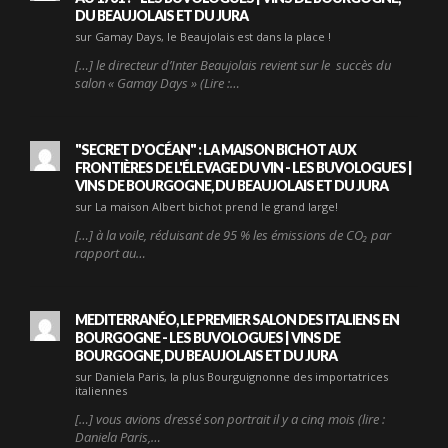
DU BEAUJOLAIS ET DU JURA
sur Gamay Days, le Beaujolais est dans la place !
[…] le directeur d’Inter Beaujolais revient sur le succès du
salon « Gamay Days » (Lire :…
"SECRET D'OCÉAN" : LA MAISON BICHOT AUX
FRONTIÈRES DE L'ÉLEVAGE DU VIN - LES BUVOLOGUES |
VINS DE BOURGOGNE, DU BEAUJOLAIS ET DU JURA
sur La maison Albert bichot prend le grand large!
[…] à la voile, réduisant de 95 % les émissions de CO₂ par
rapport au…
MEDITERRANÉO, LE PREMIER SALON DES ITALIENS EN
BOURGOGNE - LES BUVOLOGUES | VINS DE
BOURGOGNE, DU BEAUJOLAIS ET DU JURA
sur Daniela Paris, la plus Bourguignonne des importatrices
italiennes
[…] vous avions dressé son portrait il y a cinq mois (lire :
Daniela Paris,…