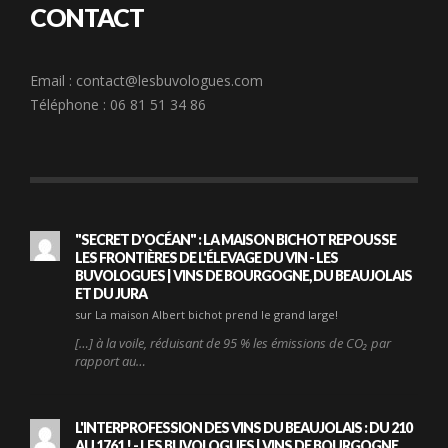
CONTACT
Email :
contact@lesbuvologues.com
Téléphone : 06 81 51 34 86
"SECRET D'OCÉAN" : LA MAISON BICHOT REPOUSSE
LES FRONTIÈRES DE L'ÉLEVAGE DU VIN - LES
BUVOLOGUES | VINS DE BOURGOGNE, DU BEAUJOLAIS
ET DU JURA
sur La maison Albert bichot prend le grand large!
[…] à la voile, réduisant de 95 % les émissions de CO₂ par
rapport au…
L'INTERPROFESSION DES VINS DU BEAUJOLAIS : DU 210
AU 1761 ! - LES BUVOLOGUES | VINS DE BOURGOGNE,