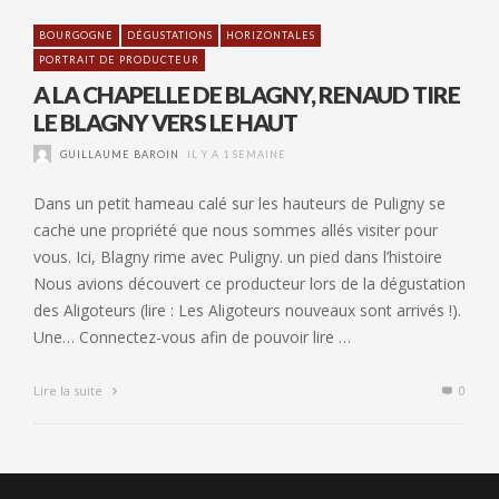
BOURGOGNE
DÉGUSTATIONS
HORIZONTALES
PORTRAIT DE PRODUCTEUR
A LA CHAPELLE DE BLAGNY, RENAUD TIRE
LE BLAGNY VERS LE HAUT
GUILLAUME BAROIN
IL Y A 1 SEMAINE
Dans un petit hameau calé sur les hauteurs de Puligny se
cache une propriété que nous sommes allés visiter pour
vous. Ici, Blagny rime avec Puligny. un pied dans l’histoire
Nous avions découvert ce producteur lors de la dégustation
des Aligoteurs (lire : Les Aligoteurs nouveaux sont arrivés !).
Une… Connectez-vous afin de pouvoir lire …
Lire la suite
0