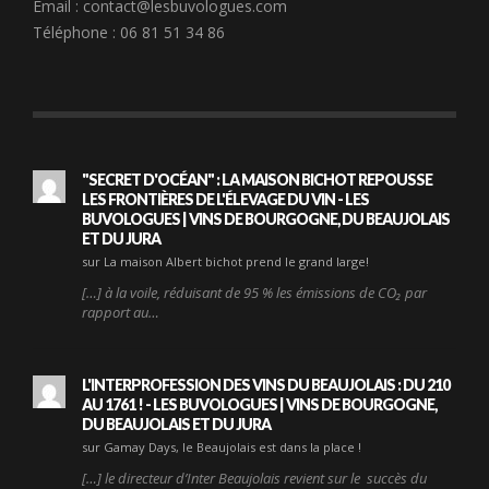
Email :
contact@lesbuvologues.com
Téléphone : 06 81 51 34 86
"SECRET D'OCÉAN" : LA MAISON BICHOT REPOUSSE
LES FRONTIÈRES DE L'ÉLEVAGE DU VIN - LES
BUVOLOGUES | VINS DE BOURGOGNE, DU BEAUJOLAIS
ET DU JURA
sur La maison Albert bichot prend le grand large!
[…] à la voile, réduisant de 95 % les émissions de CO₂ par
rapport au…
L'INTERPROFESSION DES VINS DU BEAUJOLAIS : DU 210
AU 1761 ! - LES BUVOLOGUES | VINS DE BOURGOGNE,
DU BEAUJOLAIS ET DU JURA
sur Gamay Days, le Beaujolais est dans la place !
[…] le directeur d’Inter Beaujolais revient sur le succès du