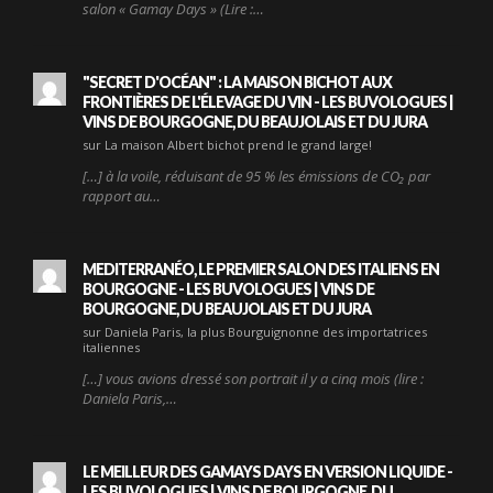
salon « Gamay Days » (Lire :…
"SECRET D'OCÉAN" : LA MAISON BICHOT AUX
FRONTIÈRES DE L'ÉLEVAGE DU VIN - LES BUVOLOGUES |
VINS DE BOURGOGNE, DU BEAUJOLAIS ET DU JURA
sur La maison Albert bichot prend le grand large!
[…] à la voile, réduisant de 95 % les émissions de CO₂ par
rapport au…
MEDITERRANÉO, LE PREMIER SALON DES ITALIENS EN
BOURGOGNE - LES BUVOLOGUES | VINS DE
BOURGOGNE, DU BEAUJOLAIS ET DU JURA
sur Daniela Paris, la plus Bourguignonne des importatrices
italiennes
[…] vous avions dressé son portrait il y a cinq mois (lire :
Daniela Paris,…
LE MEILLEUR DES GAMAYS DAYS EN VERSION LIQUIDE -
LES BUVOLOGUES | VINS DE BOURGOGNE, DU