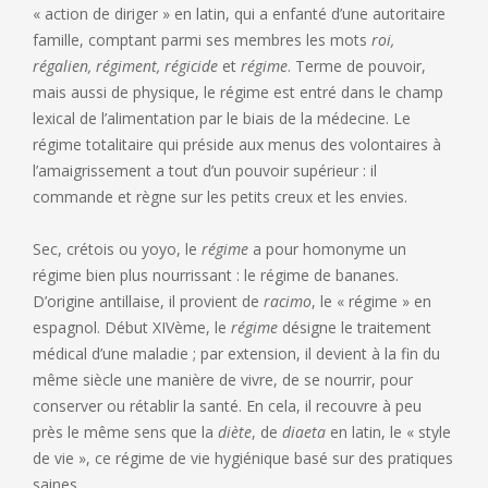
« action de diriger » en latin, qui a enfanté d’une autoritaire
famille, comptant parmi ses membres les mots
roi,
régalien, régiment, régicide
et
régime
. Terme de pouvoir,
mais aussi de physique, le régime est entré dans le champ
lexical de l’alimentation par le biais de la médecine. Le
régime totalitaire qui préside aux menus des volontaires à
l’amaigrissement a tout d’un pouvoir supérieur : il
commande et règne sur les petits creux et les envies.
Sec, crétois ou yoyo, le
régime
a pour homonyme un
régime bien plus nourrissant : le régime de bananes.
D’origine antillaise, il provient de
racimo
, le « régime » en
espagnol. Début XIVème, le
régime
désigne le traitement
médical d’une maladie ; par extension, il devient à la fin du
même siècle une manière de vivre, de se nourrir, pour
conserver ou rétablir la santé. En cela, il recouvre à peu
près le même sens que la
diète
, de
diaeta
en latin, le « style
de vie », ce régime de vie hygiénique basé sur des pratiques
saines.