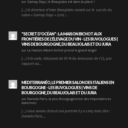
sur Gamay Days, le Beaujolais est dans la place !
[…] le directeur d’Inter Beaujolais revient sur le succès du
salon « Gamay Days » (Lire :…
"SECRET D'OCÉAN" : LA MAISON BICHOT AUX
FRONTIÈRES DE L'ÉLEVAGE DU VIN - LES BUVOLOGUES |
VINS DE BOURGOGNE, DU BEAUJOLAIS ET DU JURA
sur La maison Albert bichot prend le grand large!
[…] à la voile, réduisant de 95 % les émissions de CO₂ par
rapport au…
MEDITERRANÉO, LE PREMIER SALON DES ITALIENS EN
BOURGOGNE - LES BUVOLOGUES | VINS DE
BOURGOGNE, DU BEAUJOLAIS ET DU JURA
sur Daniela Paris, la plus Bourguignonne des importatrices
italiennes
[…] vous avions dressé son portrait il y a cinq mois (lire :
Daniela Paris,…