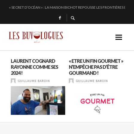
« SECRET D’OCÉAN » : LA MAISON BICHOT REPOUSSE LES FRONTIÈRES DE L’
SAMUEL BILLAUD FAIT BRILLER 2024
CHEZ DOMINIQUE GRUHIER, C’EST BULLE, BLANC, ROUGE !
EN 2024, JULIE PITOISET DESSINE LE TRIANGLE DES MOULIN À VENT
É
LAURENT COGNARD
« ETRE UN FIN GOURMET »
DE
ANT
RAYONNE COMME SES
N’EMPÊCHE PAS D’ÊTRE
DE
2024 !
GOURMAND !
LOU
GUILLAUME BAROIN
GUILLAUME BAROIN