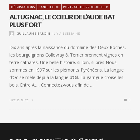
DÉGUSTATIONS
LANGUEDOC
PORTRAIT DE PRODUCTEUR
ALTUGNAC, LE COEUR DE L’AUDE BAT
PLUS FORT
GUILLAUME BAROIN
IL Y A 1 SEMAINE
Dix ans après la naissance du domaine des Deux Roches,
les bourguignons Collovray & Terrier prennent vignes en
terre cathares. Une belle histoire. si loin, si près Nous
sommes en 1997 sur les piémonts Pyrénéens. La langue
d’Oc se mêle déjà à la langue d’Oil. La garrigue croise les
bois. Entre At… Connectez-vous afin de …
Lire la suite
0