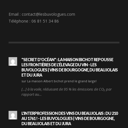
Email :
contact@lesbuvologues.com
Téléphone : 06 81 51 34 86
"SECRET D'OCÉAN" : LA MAISON BICHOT REPOUSSE
LES FRONTIÈRES DE L'ÉLEVAGE DU VIN - LES
BUVOLOGUES | VINS DE BOURGOGNE, DU BEAUJOLAIS
ET DU JURA
sur La maison Albert bichot prend le grand large!
[…] à la voile, réduisant de 95 % les émissions de CO₂ par
rapport au…
L'INTERPROFESSION DES VINS DU BEAUJOLAIS : DU 210
AU 1761 ! - LES BUVOLOGUES | VINS DE BOURGOGNE,
DU BEAUJOLAIS ET DU JURA