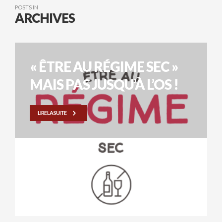
POSTS IN
ARCHIVES
« ÊTRE AU RÉGIME SEC »
MAIS PAS JUSQU’À L’OS !
LIRE LA SUITE