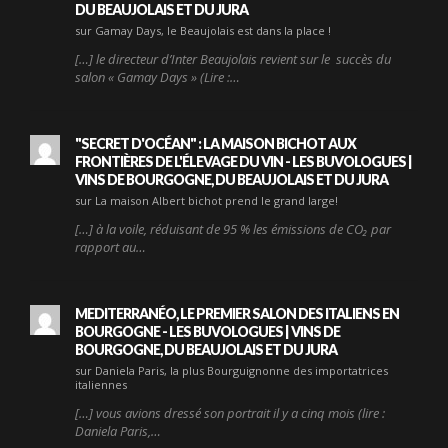
DU BEAUJOLAIS ET DU JURA
sur Gamay Days, le Beaujolais est dans la place !
[…] le directeur d’Inter Beaujolais revient sur le succès du
salon « Gamay Days » (Lire :…
"SECRET D'OCÉAN" : LA MAISON BICHOT AUX
FRONTIÈRES DE L'ÉLEVAGE DU VIN - LES BUVOLOGUES |
VINS DE BOURGOGNE, DU BEAUJOLAIS ET DU JURA
sur La maison Albert bichot prend le grand large!
[…] à la voile, réduisant de 95 % les émissions de CO₂ par
rapport au…
MEDITERRANÉO, LE PREMIER SALON DES ITALIENS EN
BOURGOGNE - LES BUVOLOGUES | VINS DE
BOURGOGNE, DU BEAUJOLAIS ET DU JURA
sur Daniela Paris, la plus Bourguignonne des importatrices
italiennes
[…] vous avions dressé son portrait il y a cinq mois (lire :
Daniela Paris,…