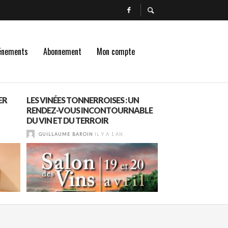
énements
Abonnement
Mon compte
ER
LES VINÉES TONNERROISES : UN
DOMAINE DE BO
RENDEZ-VOUS INCONTOURNABLE
LE BEAUJOLAIS P
DU VIN ET DU TERROIR
VIGNES…
GUILLAUME BAROIN
IL Y A 1 AN
GUILLAUME BAROI