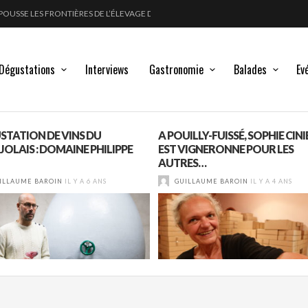
POUSSE LES FRONTIÈRES DE L’ÉLEVAGE DU VIN
FORT
LANC, ROUGE !
GLE DES MOULIN À VENT
Dégustations
Interviews
Gastronomie
Balades
Ev
STATION DE VINS DU
A POUILLY-FUISSÉ, SOPHIE CINI
JOLAIS : DOMAINE PHILIPPE
EST VIGNERONNE POUR LES
AUTRES…
ILLAUME BAROIN
IL Y A 6 ANS
GUILLAUME BAROIN
IL Y A 4 ANS