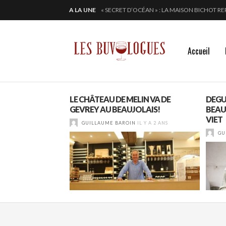
« SECRET D’OCÉAN » : LA MAISON BICHOT RE
A LA UNE
ALTUGNAC, LE COEUR DE L’AUDE BAT PLUS 
CHEZ DOMINIQUE GRUHIER, C’EST BULLE, B
EN 2024, JULIE PITOISET DESSINE LE TRIAN
Accueil
E BLAGNY, RENAUD
LE CHÂTEAU DE MELIN VA DE
DEGU
ERS LE HAUT
GEVREY AU BEAUJOLAIS!
BEAU
VIET
IL Y A 1 SEMAINE
GUILLAUME BAROIN
IL Y A 2 ANS
GU