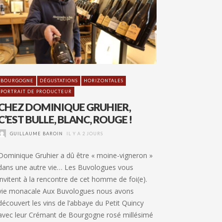
BOURGOGNE
DÉGUSTATIONS
HORIZONTALES
PORTRAIT DE PRODUCTEUR
CHEZ DOMINIQUE GRUHIER,
C’EST BULLE, BLANC, ROUGE !
GUILLAUME BAROIN
IL Y A 2 JOURS
Dominique Gruhier a dû être « moine-vigneron »
dans une autre vie… Les Buvologues vous
invitent à la rencontre de cet homme de foi(e).
vie monacale Aux Buvologues nous avons
découvert les vins de l’abbaye du Petit Quincy
avec leur Crémant de Bourgogne rosé millésimé