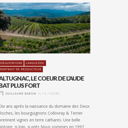
DÉGUSTATIONS
LANGUEDOC
PORTRAIT DE PRODUCTEUR
ALTUGNAC, LE COEUR DE L’AUDE
BAT PLUS FORT
GUILLAUME BAROIN
IL Y A 7 JOURS
Dix ans après la naissance du domaine des Deux
Roches, les bourguignons Collovray & Terrier
prennent vignes en terre cathares. Une belle
histoire. si loin, si près Nous sommes en 1997