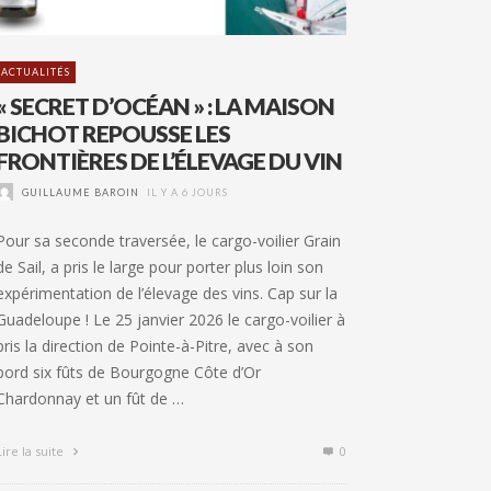
ACTUALITÉS
« SECRET D’OCÉAN » : LA MAISON
BICHOT REPOUSSE LES
FRONTIÈRES DE L’ÉLEVAGE DU VIN
GUILLAUME BAROIN
IL Y A 6 JOURS
Pour sa seconde traversée, le cargo-voilier Grain
de Sail, a pris le large pour porter plus loin son
expérimentation de l’élevage des vins. Cap sur la
Guadeloupe ! Le 25 janvier 2026 le cargo-voilier à
pris la direction de Pointe-à-Pitre, avec à son
bord six fûts de Bourgogne Côte d’Or
Chardonnay et un fût de …
Lire la suite
0