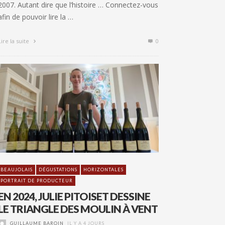
2007. Autant dire que l’histoire … Connectez-vous
afin de pouvoir lire la …
Lire la suite
0
BEAUJOLAIS
DÉGUSTATIONS
HORIZONTALES
PORTRAIT DE PRODUCTEUR
EN 2024, JULIE PITOISET DESSINE
LE TRIANGLE DES MOULIN À VENT
GUILLAUME BAROIN
IL Y A 4 JOURS