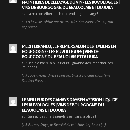
FRONTIÈRES DE L'ÉLEVAGE DU VIN - LES BUVOLOGUES |
VINS DE BOURGOGNE, DU BEAUJOLAIS ET DU JURA
sur La maison Albert bichot prend le grand large!
[…] à la voile, réduisant de 95 % les émissions de CO₂ par
rapport au…
MEDITERRANÉO, LE PREMIER SALON DES ITALIENS EN
BOURGOGNE - LES BUVOLOGUES | VINS DE
BOURGOGNE, DU BEAUJOLAIS ET DU JURA
sur Daniela Paris, la plus Bourguignonne des importatrices
italiennes
[…] vous avions dressé son portrait il y a cinq mois (lire :
Daniela Paris,…
LE MEILLEUR DES GAMAYS DAYS EN VERSION LIQUIDE -
LES BUVOLOGUES | VINS DE BOURGOGNE, DU
BEAUJOLAIS ET DU JURA
sur Gamay Days, le Beaujolais est dans la place !
[…] Gamay Days, le Beaujolais est dans la place ! […]