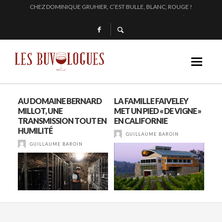
EN 2024, JULIE PITOISET DESSINE LE TRIANGLE DES MOULIN À VENT
L’INTERPROFESSION DES VINS DU BEAUJOLAIS : DU 210 AU 1761 !
SAMUEL BILLAUD FAIT BRILLER 2024
CHEZ DOMINIQUE GRUHIER, C’EST BULLE, BLANC, ROUGE !
DU
AU DOMAINE BERNARD
LA FAMILLE FAIVELEY
A M
MILLOT, UNE
MET UN PIED « DE VIGNE »
(R
TRANSMISSION TOUT EN
EN CALIFORNIE
RO
HUMILITÉ
GUILLAUME BAROIN
GUILLAUME BAROIN