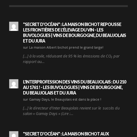
"SECRET D'OCÉAN" : LA MAISON BICHOT REPOUSSE
LES FRONTIÈRES DE L'ÉLEVAGE DU VIN - LES
BUVOLOGUES | VINS DE BOURGOGNE, DU BEAUJOLAIS
ET DU JURA
sur La maison Albert bichot prend le grand large!
[…] à la voile, réduisant de 95 % les émissions de CO₂ par
rapport au…
L'INTERPROFESSION DES VINS DU BEAUJOLAIS : DU 210
AU 1761 ! - LES BUVOLOGUES | VINS DE BOURGOGNE,
DU BEAUJOLAIS ET DU JURA
sur Gamay Days, le Beaujolais est dans la place !
[…] le directeur d’Inter Beaujolais revient sur le succès du
salon « Gamay Days » (Lire :…
"SECRET D'OCÉAN" : LA MAISON BICHOT AUX