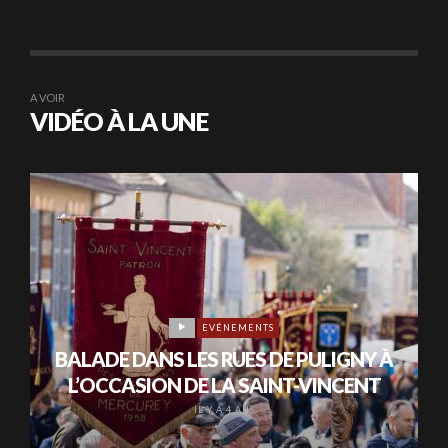
A VOIR
VIDÉO À LA UNE
EVÉNEMENTS
BALADE DANS LES RUES DE PULIGNY À
L’OCCASION DE LA SAINT-VINCENT
IL Y A 4 ANS