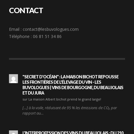
CONTACT
Email :
contact@lesbuvologues.com
Téléphone : 06 81 51 34 86
"SECRET D'OCÉAN" : LA MAISON BICHOT REPOUSSE
LES FRONTIÈRES DE L'ÉLEVAGE DU VIN - LES
BUVOLOGUES | VINS DE BOURGOGNE, DU BEAUJOLAIS
ET DU JURA
sur La maison Albert bichot prend le grand large!
[…] à la voile, réduisant de 95 % les émissions de CO₂ par
rapport au…
L'INTERPROFESSION DES VINS DU BEAUJOLAIS : DU 210