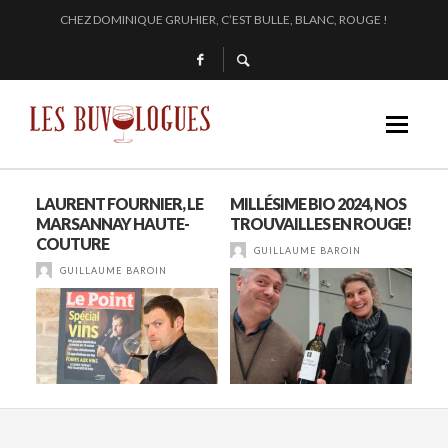
EN 2024, JULIE PITOISET DESSINE LE TRIANGLE DES MOULIN À VENT
L’INTERPROFESSION DES VINS DU BEAUJOLAIS : DU 210 AU 1761 !
SAMUEL BILLAUD FAIT BRILLER 2024
»
LAURENT FOURNIER, LE
MILLÉSIME BIO 2024, NOS
FR
MARSANNAY HAUTE-
TROUVAILLES EN ROUGE!
BRI
COUTURE
GUILLAUME BAROIN
GUILLAUME BAROIN