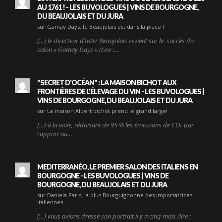
AU 1761 ! - LES BUVOLOGUES | VINS DE BOURGOGNE,
DU BEAUJOLAIS ET DU JURA
sur Gamay Days, le Beaujolais est dans la place !
[…] le directeur d’Inter Beaujolais revient sur le succès du
salon « Gamay Days » (Lire :…
"SECRET D'OCÉAN" : LA MAISON BICHOT AUX
FRONTIÈRES DE L'ÉLEVAGE DU VIN - LES BUVOLOGUES |
VINS DE BOURGOGNE, DU BEAUJOLAIS ET DU JURA
sur La maison Albert bichot prend le grand large!
[…] à la voile, réduisant de 95 % les émissions de CO₂ par
rapport au…
MEDITERRANÉO, LE PREMIER SALON DES ITALIENS EN
BOURGOGNE - LES BUVOLOGUES | VINS DE
BOURGOGNE, DU BEAUJOLAIS ET DU JURA
sur Daniela Paris, la plus Bourguignonne des importatrices
italiennes
[…] vous avions dressé son portrait il y a cinq mois (lire :