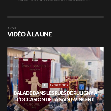
A VOIR
VIDÉO À LA UNE
EVÉNEMENTS
BALADE DANS LES RUES DE PULIGNY À
L’OCCASION DE LA SAINT-VINCENT
IL Y A 4 ANS