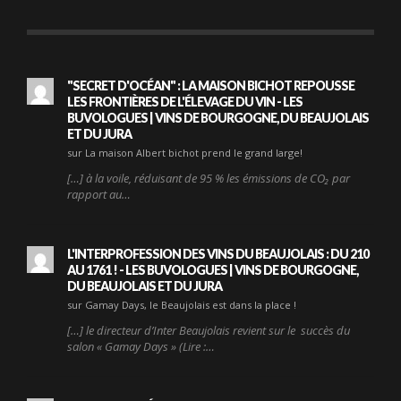
"SECRET D'OCÉAN" : LA MAISON BICHOT REPOUSSE
LES FRONTIÈRES DE L'ÉLEVAGE DU VIN - LES
BUVOLOGUES | VINS DE BOURGOGNE, DU BEAUJOLAIS
ET DU JURA
sur La maison Albert bichot prend le grand large!
[…] à la voile, réduisant de 95 % les émissions de CO₂ par
rapport au…
L'INTERPROFESSION DES VINS DU BEAUJOLAIS : DU 210
AU 1761 ! - LES BUVOLOGUES | VINS DE BOURGOGNE,
DU BEAUJOLAIS ET DU JURA
sur Gamay Days, le Beaujolais est dans la place !
[…] le directeur d’Inter Beaujolais revient sur le succès du
salon « Gamay Days » (Lire :…