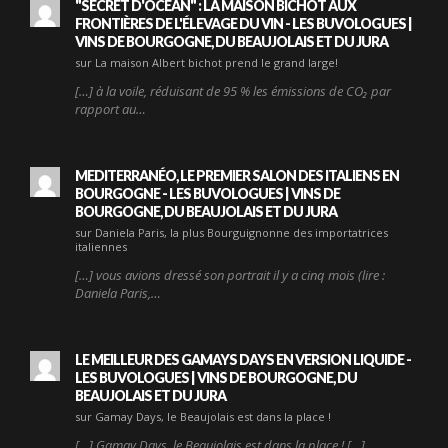
"SECRET D'OCÉAN" : LA MAISON BICHOT AUX
FRONTIÈRES DE L'ÉLEVAGE DU VIN - LES BUVOLOGUES |
VINS DE BOURGOGNE, DU BEAUJOLAIS ET DU JURA
sur La maison Albert bichot prend le grand large!
[…] à la voile, réduisant de 95 % les émissions de CO₂ par
rapport au…
MEDITERRANÉO, LE PREMIER SALON DES ITALIENS EN
BOURGOGNE - LES BUVOLOGUES | VINS DE
BOURGOGNE, DU BEAUJOLAIS ET DU JURA
sur Daniela Paris, la plus Bourguignonne des importatrices
italiennes
[…] vous avions dressé son portrait il y a cinq mois (lire :
Daniela Paris,…
LE MEILLEUR DES GAMAYS DAYS EN VERSION LIQUIDE -
LES BUVOLOGUES | VINS DE BOURGOGNE, DU
BEAUJOLAIS ET DU JURA
sur Gamay Days, le Beaujolais est dans la place !
[…] Gamay Days, le Beaujolais est dans la place ! […]