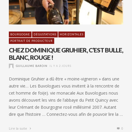
BOURGOGNE
DÉGUSTATIONS
HORIZONTALES
PORTRAIT DE PRODUCTEUR
CHEZ DOMINIQUE GRUHIER, C’EST BULLE,
BLANC, ROUGE !
GUILLAUME BAROIN
IL Y A 2 JOURS
Dominique Gruhier a dû être « moine-vigneron » dans une
autre vie… Les Buvologues vous invitent à la rencontre de
cet homme de foi(e). vie monacale Aux Buvologues nous
avons découvert les vins de l’abbaye du Petit Quincy avec
leur Crémant de Bourgogne rosé millésimé 2007. Autant
dire que l’histoire … Connectez-vous afin de pouvoir lire la …
Lire la suite
0