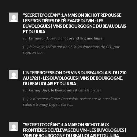
"SECRET D'OCÉAN" : LA MAISON BICHOT REPOUSSE
LES FRONTIÈRES DE L'ÉLEVAGE DU VIN - LES
BUVOLOGUES | VINS DE BOURGOGNE, DU BEAUJOLAIS
ET DU JURA
sur La maison Albert bichot prend le grand large!
[…] à la voile, réduisant de 95 % les émissions de CO₂ par
rapport au…
L'INTERPROFESSION DES VINS DU BEAUJOLAIS : DU 210
AU 1761 ! - LES BUVOLOGUES | VINS DE BOURGOGNE,
DU BEAUJOLAIS ET DU JURA
sur Gamay Days, le Beaujolais est dans la place !
[…] le directeur d’Inter Beaujolais revient sur le succès du
salon « Gamay Days » (Lire :…
"SECRET D'OCÉAN" : LA MAISON BICHOT AUX
FRONTIÈRES DE L'ÉLEVAGE DU VIN - LES BUVOLOGUES |
VINS DE BOURGOGNE, DU BEAUJOLAIS ET DU JURA