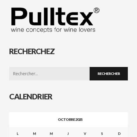
RECHERCHEZ
Search
for:
CALENDRIER
OCTOBRE 2025
L
M
M
J
V
S
D