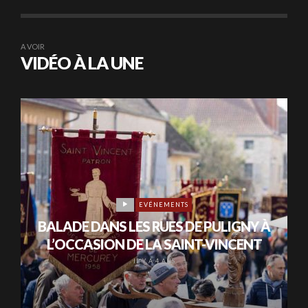
A VOIR
VIDÉO À LA UNE
EVÉNEMENTS
BALADE DANS LES RUES DE PULIGNY À
L’OCCASION DE LA SAINT-VINCENT
IL Y A 4 ANS