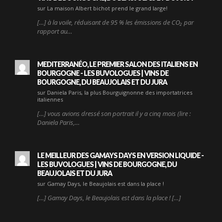
sur La maison Albert bichot prend le grand large!
[…] à la voile, réduisant de 95 % les émissions de CO₂ par
rapport au…
MEDITERRANÉO, LE PREMIER SALON DES ITALIENS EN
BOURGOGNE - LES BUVOLOGUES | VINS DE
BOURGOGNE, DU BEAUJOLAIS ET DU JURA
sur Daniela Paris, la plus Bourguignonne des importatrices
italiennes
[…] vous avions dressé son portrait il y a cinq mois (lire :
Daniela Paris,…
LE MEILLEUR DES GAMAYS DAYS EN VERSION LIQUIDE -
LES BUVOLOGUES | VINS DE BOURGOGNE, DU
BEAUJOLAIS ET DU JURA
sur Gamay Days, le Beaujolais est dans la place !
[…] Gamay Days, le Beaujolais est dans la place ! […]