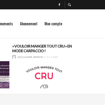
énements
Abonnement
Mon compte
« VOULOIR MANGER TOUT CRU » EN
« LA CERISE SUR LE
MODE CARPACCIO !
LA TOUCHE FINA
GUILLAUME BAROIN
IL Y A 3 ANS
GUILLAUME BAROI