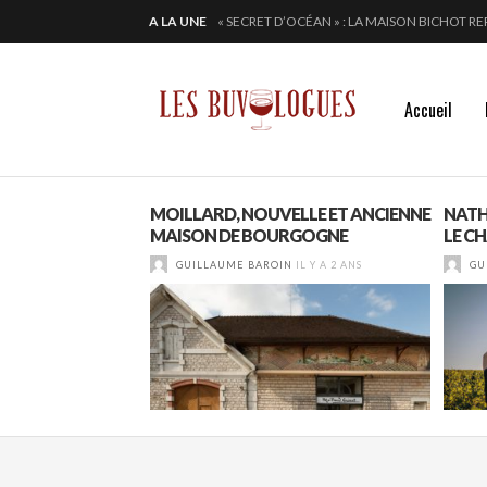
« SECRET D’OCÉAN » : LA MAISON BICHOT RE
A LA UNE
ALTUGNAC, LE COEUR DE L’AUDE BAT PLUS 
CHEZ DOMINIQUE GRUHIER, C’EST BULLE, B
EN 2024, JULIE PITOISET DESSINE LE TRIAN
Accueil
ERIE » : LA
MOILLARD, NOUVELLE ET ANCIENNE
NATH
SSIONS CULINAIRE
MAISON DE BOURGOGNE
LE C
IL Y A 4 ANS
GUILLAUME BAROIN
IL Y A 2 ANS
GU