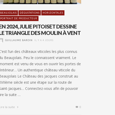
BEAUJOLAIS
DÉGUSTATIONS
HORIZONTALES
PORTRAIT DE PRODUCTEUR
EN 2024, JULIE PITOISET DESSINE
LE TRIANGLE DES MOULIN À VENT
GUILLAUME BAROIN
IL Y A 4 JOURS
C’est l’un des châteaux viticoles les plus connus
du Beaujolais. Peu le connaissent vraiment. Le
moment est venu de vous en ouvrir les portes de
l’intérieur… Un authentique château viticole du
Beaujolais Le Château des Jacques construit au
XVIIème siècle est une étape sur la route de
Saint-Jacques… Connectez-vous afin de pouvoir
lire la suite …
Lire la suite
0