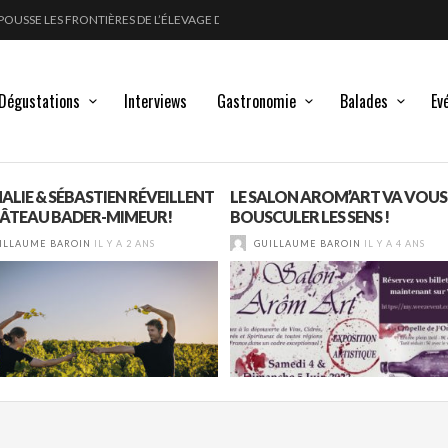
POUSSE LES FRONTIÈRES DE L’ÉLEVAGE DU VIN
FORT
LANC, ROUGE !
GLE DES MOULIN À VENT
Dégustations
Interviews
Gastronomie
Balades
Ev
ALIE & SÉBASTIEN RÉVEILLENT
LE SALON AROM’ART VA VOUS
HÂTEAU BADER-MIMEUR!
BOUSCULER LES SENS !
ILLAUME BAROIN
IL Y A 2 ANS
GUILLAUME BAROIN
IL Y A 4 ANS