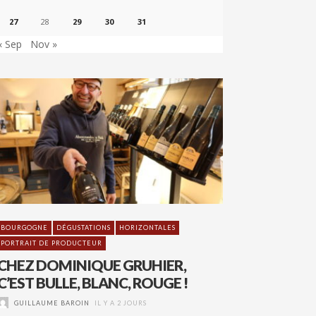
27
28
29
30
31
« Sep
Nov »
BOURGOGNE
DÉGUSTATIONS
HORIZONTALES
PORTRAIT DE PRODUCTEUR
CHEZ DOMINIQUE GRUHIER,
C’EST BULLE, BLANC, ROUGE !
GUILLAUME BAROIN
IL Y A 2 JOURS