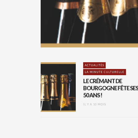
ACTUALITÉS
LA MINUTE CULTURELLE
LE CRÉMANT DE
BOURGOGNE FÊTE SE
50 ANS !
IL Y A 10 MOIS