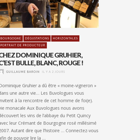
BOURGOGNE
DÉGUSTATIONS
HORIZONTALES
PORTRAIT DE PRODUCTEUR
CHEZ DOMINIQUE GRUHIER,
C’EST BULLE, BLANC, ROUGE !
GUILLAUME BAROIN
IL Y A 2 JOURS
Dominique Gruhier a dû être « moine-vigneron »
dans une autre vie… Les Buvologues vous
invitent à la rencontre de cet homme de foi(e).
vie monacale Aux Buvologues nous avons
découvert les vins de l’abbaye du Petit Quincy
avec leur Crémant de Bourgogne rosé millésimé
2007. Autant dire que l’histoire … Connectez-vous
afin de pouvoir lire la …