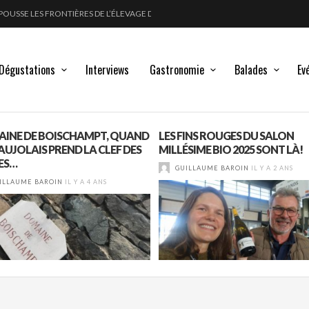
FORT
LANC, ROUGE !
GLE DES MOULIN À VENT
POUSSE LES FRONTIÈRES DE L’ÉLEVAGE DU VIN
Dégustations
Interviews
Gastronomie
Balades
Ev
INE DE BOISCHAMPT, QUAND
LES FINS ROUGES DU SALON
AUJOLAIS PREND LA CLEF DES
MILLÉSIME BIO 2025 SONT LÀ!
ES…
GUILLAUME BAROIN
IL Y A 2 ANS
ILLAUME BAROIN
IL Y A 4 ANS