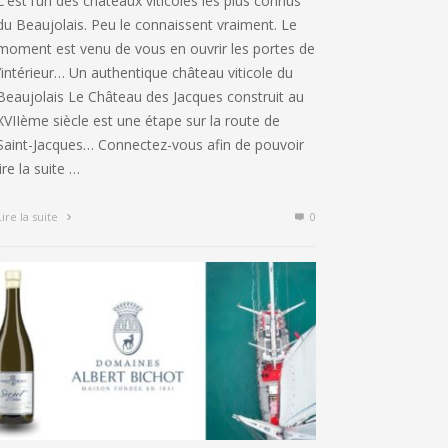
C’est l’un des châteaux viticoles les plus connus
du Beaujolais. Peu le connaissent vraiment. Le
moment est venu de vous en ouvrir les portes de
l’intérieur… Un authentique château viticole du
Beaujolais Le Château des Jacques construit au
XVIIème siècle est une étape sur la route de
Saint-Jacques… Connectez-vous afin de pouvoir
lire la suite …
Lire la suite
0