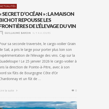
ACTUALITÉS
« SECRET D’OCÉAN » : LA MAISON
BICHOT REPOUSSE LES
FRONTIÈRES DE L’ÉLEVAGE DU VIN
GUILLAUME BAROIN
IL Y A 6 JOURS
Pour sa seconde traversée, le cargo-voilier Grain
de Sail, a pris le large pour porter plus loin son
expérimentation de l’élevage des vins. Cap sur la
Guadeloupe ! Le 25 janvier 2026 le cargo-voilier à
pris la direction de Pointe-à-Pitre, avec à son
bord six fûts de Bourgogne Côte d’Or
Chardonnay et un fût de …
Lire la suite
0