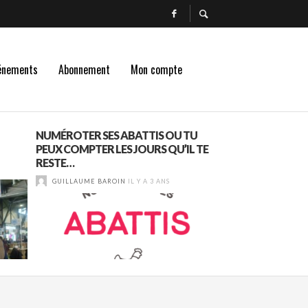
énements
Abonnement
Mon compte
NUMÉROTER SES ABATTIS OU TU
DEGUSTATION DE
PEUX COMPTER LES JOURS QU’IL TE
BEAUJOLAIS : CH
RESTE…
LORON
GUILLAUME BAROIN
IL Y A 3 ANS
GUILLAUME BAROI