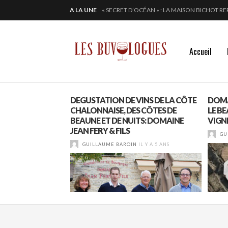
A LA UNE
ALTUGNAC, LE COEUR DE L’AUDE BAT PLUS 
CHEZ DOMINIQUE GRUHIER, C’EST BULLE, B
EN 2024, JULIE PITOISET DESSINE LE TRIAN
« SECRET D’OCÉAN » : LA MAISON BICHOT RE
Accueil
S », SANS SE LES
DEGUSTATION DE VINS DE LA CÔTE
DOMA
CHALONNAISE, DES CÔTES DE
LE BE
BEAUNE ET DE NUITS: DOMAINE
VIGN
IL Y A 1 AN
JEAN FERY & FILS
GU
GUILLAUME BAROIN
IL Y A 5 ANS