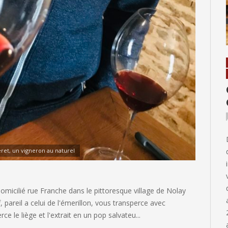
ret, un vigneron au naturel
omicilié rue Franche dans le pittoresque village de Nolay
pareil a celui de l'émerillon, vous transperce avec
e le liège et l'extrait en un pop salvateu...