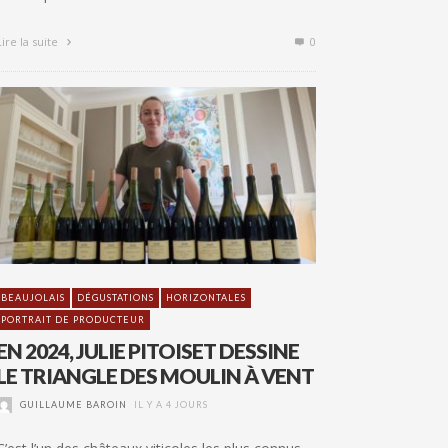
Lire la suite
0
BEAUJOLAIS
DÉGUSTATIONS
HORIZONTALES
PORTRAIT DE PRODUCTEUR
EN 2024, JULIE PITOISET DESSINE
LE TRIANGLE DES MOULIN À VENT
GUILLAUME BAROIN
IL Y A 4 JOURS