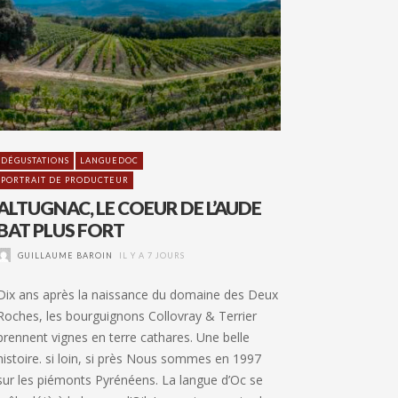
DÉGUSTATIONS
LANGUEDOC
PORTRAIT DE PRODUCTEUR
ALTUGNAC, LE COEUR DE L’AUDE
BAT PLUS FORT
GUILLAUME BAROIN
IL Y A 7 JOURS
Dix ans après la naissance du domaine des Deux
Roches, les bourguignons Collovray & Terrier
prennent vignes en terre cathares. Une belle
histoire. si loin, si près Nous sommes en 1997
sur les piémonts Pyrénéens. La langue d’Oc se