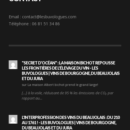
Email :
contact@lesbuvologues.com
Téléphone : 06 81 51 34 86
"SECRET D'OCÉAN" : LA MAISON BICHOT REPOUSSE
LES FRONTIÈRES DE L'ÉLEVAGE DU VIN - LES
BUVOLOGUES | VINS DE BOURGOGNE, DU BEAUJOLAIS
ET DU JURA
sur La maison Albert bichot prend le grand large!
[…] à la voile, réduisant de 95 % les émissions de CO₂ par
rapport au…
L'INTERPROFESSION DES VINS DU BEAUJOLAIS : DU 210
AU 1761 ! - LES BUVOLOGUES | VINS DE BOURGOGNE,
DU BEAUJOLAIS ET DU JURA