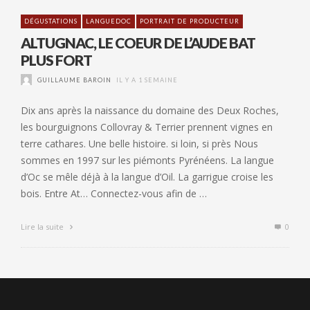
DÉGUSTATIONS
LANGUEDOC
PORTRAIT DE PRODUCTEUR
ALTUGNAC, LE COEUR DE L’AUDE BAT
PLUS FORT
GUILLAUME BAROIN
IL Y A 1 SEMAINE
Dix ans après la naissance du domaine des Deux Roches,
les bourguignons Collovray & Terrier prennent vignes en
terre cathares. Une belle histoire. si loin, si près Nous
sommes en 1997 sur les piémonts Pyrénéens. La langue
d’Oc se mêle déjà à la langue d’Oil. La garrigue croise les
bois. Entre At… Connectez-vous afin de …
Lire la suite
0