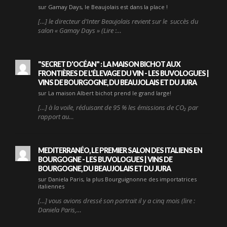
sur Gamay Days, le Beaujolais est dans la place !
[…] le directeur d’Inter Beaujolais revient sur le succès du
salon « Gamay Days » (Lire :…
"SECRET D'OCÉAN" : LA MAISON BICHOT AUX
FRONTIÈRES DE L'ÉLEVAGE DU VIN - LES BUVOLOGUES |
VINS DE BOURGOGNE, DU BEAUJOLAIS ET DU JURA
sur La maison Albert bichot prend le grand large!
[…] à la voile, réduisant de 95 % les émissions de CO₂ par
rapport au…
MEDITERRANÉO, LE PREMIER SALON DES ITALIENS EN
BOURGOGNE - LES BUVOLOGUES | VINS DE
BOURGOGNE, DU BEAUJOLAIS ET DU JURA
sur Daniela Paris, la plus Bourguignonne des importatrices
italiennes
[…] vous avions dressé son portrait il y a cinq mois (lire :
Daniela Paris,…