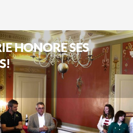
RIE HONORE SES
S!