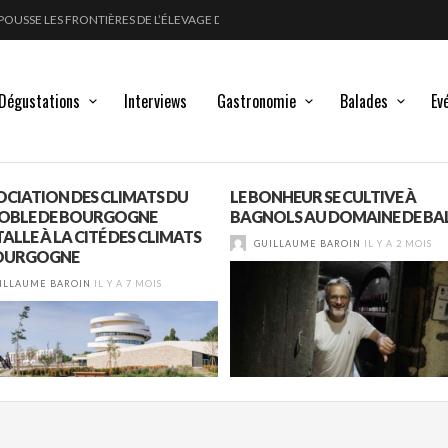
POUSSE LES FRONTIÈRES DE L’ÉLEVAGE DU VIN
FORT
LANC, ROUGE !
GLE DES MOULIN À VENT
Dégustations
Interviews
Gastronomie
Balades
Ev
SOCIATION DES CLIMATS DU
LE BONHEUR SE CULTIVE À
OBLE DE BOURGOGNE
BAGNOLS AU DOMAINE DE BA
TALLE À LA CITÉ DES CLIMATS
GUILLAUME BAROIN
IL Y A 2 MOIS
OURGOGNE
ILLAUME BAROIN
IL Y A 7 MOIS