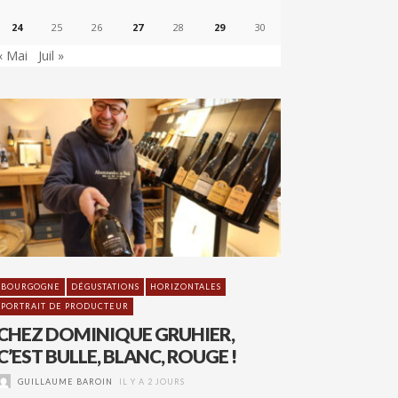
24
25
26
27
28
29
30
« Mai
Juil »
BOURGOGNE
DÉGUSTATIONS
HORIZONTALES
PORTRAIT DE PRODUCTEUR
CHEZ DOMINIQUE GRUHIER,
C’EST BULLE, BLANC, ROUGE !
GUILLAUME BAROIN
IL Y A 2 JOURS