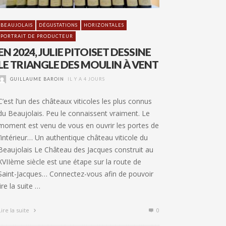
BEAUJOLAIS
DÉGUSTATIONS
HORIZONTALES
PORTRAIT DE PRODUCTEUR
EN 2024, JULIE PITOISET DESSINE
LE TRIANGLE DES MOULIN À VENT
GUILLAUME BAROIN
IL Y A 4 JOURS
C’est l’un des châteaux viticoles les plus connus
du Beaujolais. Peu le connaissent vraiment. Le
moment est venu de vous en ouvrir les portes de
l’intérieur… Un authentique château viticole du
Beaujolais Le Château des Jacques construit au
XVIIème siècle est une étape sur la route de
Saint-Jacques… Connectez-vous afin de pouvoir
lire la suite …
Lire la suite
0