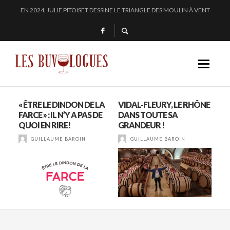
« SECRET D’OCÉAN » : LA MAISON BICHOT REPOUSSE LES FRONTIÈRES DE L’
SAMUEL BILLAUD FAIT BRILLER 2024
CHEZ DOMINIQUE GRUHIER, C’EST BULLE, BLANC, ROUGE !
EN 2024, JULIE PITOISET DESSINE LE TRIANGLE DES MOULIN À VENT
ANT
« ÊTRE LE DINDON DE LA
VIDAL-FLEURY, LE RHÔNE
« S
FARCE » : IL N’Y A PAS DE
DANS TOUTE SA
MOU
QUOI EN RIRE!
GRANDEUR !
UN
GUILLAUME BAROIN
GUILLAUME BAROIN