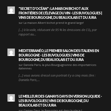
"SECRET D'OCÉAN" : LA MAISON BICHOT AUX
FRONTIÈRES DE L'ÉLEVAGE DU VIN - LES BUVOLOGUES |
VINS DE BOURGOGNE, DU BEAUJOLAIS ET DU JURA
sur La maison Albert bichot prend le grand large!
[…] à la voile, réduisant de 95 % les émissions de CO₂ par
rapport au…
MEDITERRANÉO, LE PREMIER SALON DES ITALIENS EN
BOURGOGNE - LES BUVOLOGUES | VINS DE
BOURGOGNE, DU BEAUJOLAIS ET DU JURA
sur Daniela Paris, la plus Bourguignonne des importatrices
italiennes
[…] vous avions dressé son portrait il y a cinq mois (lire :
Daniela Paris,…
LE MEILLEUR DES GAMAYS DAYS EN VERSION LIQUIDE -
LES BUVOLOGUES | VINS DE BOURGOGNE, DU
BEAUJOLAIS ET DU JURA
sur Gamay Days, le Beaujolais est dans la place !