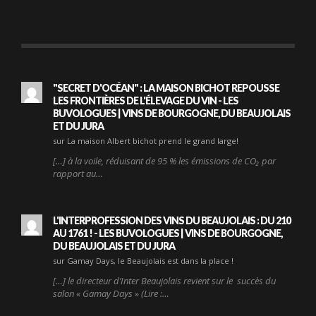
"SECRET D'OCÉAN" : LA MAISON BICHOT REPOUSSE
LES FRONTIÈRES DE L'ÉLEVAGE DU VIN - LES
BUVOLOGUES | VINS DE BOURGOGNE, DU BEAUJOLAIS
ET DU JURA
sur La maison Albert bichot prend le grand large!
[…] à la voile, réduisant de 95 % les émissions de CO₂ par
rapport au…
L'INTERPROFESSION DES VINS DU BEAUJOLAIS : DU 210
AU 1761 ! - LES BUVOLOGUES | VINS DE BOURGOGNE,
DU BEAUJOLAIS ET DU JURA
sur Gamay Days, le Beaujolais est dans la place !
[…] le directeur d’Inter Beaujolais revient sur le succès du
salon « Gamay Days » (Lire :…