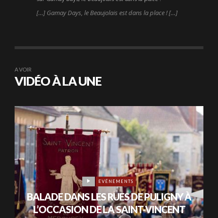
[…] Gamay Days, le Beaujolais est dans la place ! […]
A VOIR
VIDÉO À LA UNE
EVÉNEMENTS
BALADE DANS LES RUES DE PULIGNY À
L’OCCASION DE LA SAINT-VINCENT