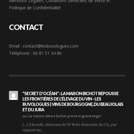
Mentions Légales
,
Conditions Générales de Vente
et
Politique de Confidentialité
CONTACT
Email :
contact@lesbuvologues.com
Téléphone : 06 81 51 34 86
"SECRET D'OCÉAN" : LA MAISON BICHOT REPOUSSE
LES FRONTIÈRES DE L'ÉLEVAGE DU VIN - LES
BUVOLOGUES | VINS DE BOURGOGNE, DU BEAUJOLAIS
ET DU JURA
sur La maison Albert bichot prend le grand large!
[…] à la voile, réduisant de 95 % les émissions de CO₂ par
rapport au…