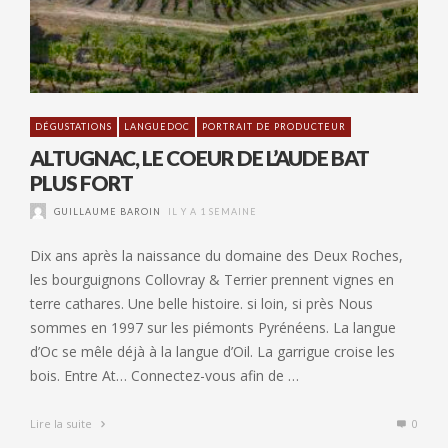
DÉGUSTATIONS
LANGUEDOC
PORTRAIT DE PRODUCTEUR
ALTUGNAC, LE COEUR DE L’AUDE BAT
PLUS FORT
GUILLAUME BAROIN
IL Y A 1 SEMAINE
Dix ans après la naissance du domaine des Deux Roches,
les bourguignons Collovray & Terrier prennent vignes en
terre cathares. Une belle histoire. si loin, si près Nous
sommes en 1997 sur les piémonts Pyrénéens. La langue
d’Oc se mêle déjà à la langue d’Oil. La garrigue croise les
bois. Entre At… Connectez-vous afin de …
Lire la suite
0