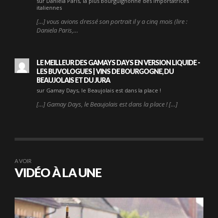
sur Daniela Paris, la plus Bourguignonne des importatrices
italiennes
[…] vous avions dressé son portrait il y a cinq mois (lire :
Daniela Paris,…
LE MEILLEUR DES GAMAYS DAYS EN VERSION LIQUIDE -
LES BUVOLOGUES | VINS DE BOURGOGNE, DU
BEAUJOLAIS ET DU JURA
sur Gamay Days, le Beaujolais est dans la place !
[…] Gamay Days, le Beaujolais est dans la place ! […]
A VOIR
VIDÉO À LA UNE