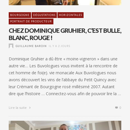
BOURGOGNE
DÉGUSTATIONS
HORIZONTALES
PORTRAIT DE PRODUCTEUR
CHEZ DOMINIQUE GRUHIER, C’EST BULLE,
BLANC, ROUGE !
GUILLAUME BAROIN
IL Y A 2 JOURS
Dominique Gruhier a dû être « moine-vigneron » dans une
autre vie… Les Buvologues vous invitent à la rencontre de
cet homme de foi(e). vie monacale Aux Buvologues nous
avons découvert les vins de l’abbaye du Petit Quincy avec
leur Crémant de Bourgogne rosé millésimé 2007. Autant
dire que l’histoire … Connectez-vous afin de pouvoir lire la …
Lire la suite
0