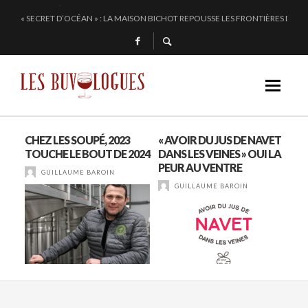
« SECRET D’OCÉAN » : LA MAISON BICHOT REPOUSSE LES FRONTIÈRES DE L’
SAMUEL BILLAUD FAIT BRILLER 2024
CHEZ DOMINIQUE GRUHIER, C’EST BULLE, BLANC, ROUGE !
EN 2024, JULIE PITOISET DESSINE LE TRIANGLE DES MOULIN À VENT
CHEZ LES SOUPÉ, 2023
« AVOIR DU JUS DE NAVET
VO
 DE
TOUCHE LE BOUT DE 2024
DANS LES VEINES » OUI LA
VI
PEUR AU VENTRE
20
GUILLAUME BAROIN
GUILLAUME BAROIN