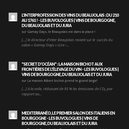
L'INTERPROFESSION DES VINS DU BEAUJOLAIS : DU 210
AU 1761 ! - LES BUVOLOGUES | VINS DE BOURGOGNE,
DU BEAUJOLAIS ET DU JURA
sur Gamay Days, le Beaujolais est dans la place !
[…] le directeur d’Inter Beaujolais revient sur le succès du
salon « Gamay Days » (Lire :…
"SECRET D'OCÉAN" : LA MAISON BICHOT AUX
FRONTIÈRES DE L'ÉLEVAGE DU VIN - LES BUVOLOGUES |
VINS DE BOURGOGNE, DU BEAUJOLAIS ET DU JURA
sur La maison Albert bichot prend le grand large!
[…] à la voile, réduisant de 95 % les émissions de CO₂ par
rapport au…
MEDITERRANÉO, LE PREMIER SALON DES ITALIENS EN
BOURGOGNE - LES BUVOLOGUES | VINS DE
BOURGOGNE, DU BEAUJOLAIS ET DU JURA