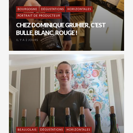
BOURGOGNE
DÉGUSTATIONS
HORIZONTALES
PORTRAIT DE PRODUCTEUR
CHEZ DOMINIQUE GRUHIER, C’EST
BULLE, BLANC, ROUGE !
IL Y A 2 JOURS
BEAUJOLAIS
DÉGUSTATIONS
HORIZONTALES