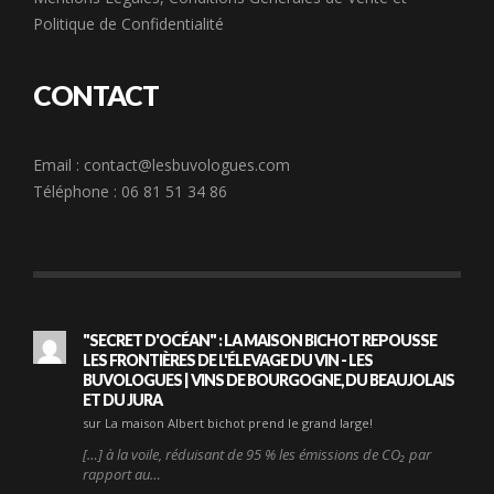
Politique de Confidentialité
CONTACT
Email :
contact@lesbuvologues.com
Téléphone : 06 81 51 34 86
"SECRET D'OCÉAN" : LA MAISON BICHOT REPOUSSE
LES FRONTIÈRES DE L'ÉLEVAGE DU VIN - LES
BUVOLOGUES | VINS DE BOURGOGNE, DU BEAUJOLAIS
ET DU JURA
sur La maison Albert bichot prend le grand large!
[…] à la voile, réduisant de 95 % les émissions de CO₂ par
rapport au…