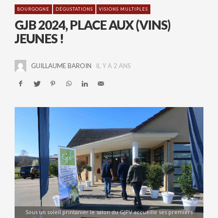
BOURGOGNE
DÉGUSTATIONS
VISIONS MULTIPLES
GJB 2024, PLACE AUX (VINS)
JEUNES !
GUILLAUME BAROIN
IL Y A 2 ANS
Sous un soleil printanier le salon du GJPV accueille ses premiers