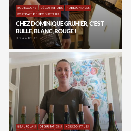
BOURGOGNE
DÉGUSTATIONS
HORIZONTALES
PORTRAIT DE PRODUCTEUR
CHEZ DOMINIQUE GRUHIER, C’EST
BULLE, BLANC, ROUGE !
IL Y A 4 JOURS
BEAUJOLAIS
DÉGUSTATIONS
HORIZONTALES