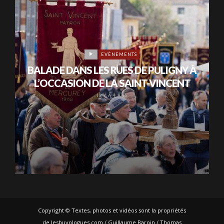
EVÉNEMENTS
BALADE DANS LES RUES DE PULIGNY À
L’OCCASION DE LA SAINT-VINCENT
IL Y A 4 ANS
Copyright © Textes, photos et vidéos sont la propriétés
de lesbuvologues.com / Guillaume Baroin / Thomas