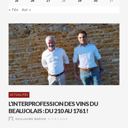
25
26
27
28
29
30
31
« Fév
Avr »
ACTUALITÉS
L’INTERPROFESSION DES VINS DU
BEAUJOLAIS : DU 210 AU 1761 !
GUILLAUME BAROIN
IL Y A 1 JOUR