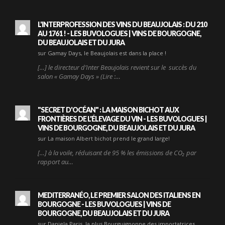
L'INTERPROFESSION DES VINS DU BEAUJOLAIS : DU 210
AU 1761 ! - LES BUVOLOGUES | VINS DE BOURGOGNE,
DU BEAUJOLAIS ET DU JURA
sur Gamay Days, le Beaujolais est dans la place !
[…] le directeur d’Inter Beaujolais revient sur le succès du
salon « Gamay Days » (Lire :…
"SECRET D'OCÉAN" : LA MAISON BICHOT AUX
FRONTIÈRES DE L'ÉLEVAGE DU VIN - LES BUVOLOGUES |
VINS DE BOURGOGNE, DU BEAUJOLAIS ET DU JURA
sur La maison Albert bichot prend le grand large!
[…] à la voile, réduisant de 95 % les émissions de CO₂ par
rapport au…
MEDITERRANÉO, LE PREMIER SALON DES ITALIENS EN
BOURGOGNE - LES BUVOLOGUES | VINS DE
BOURGOGNE, DU BEAUJOLAIS ET DU JURA
sur Daniela Paris, la plus Bourguignonne des importatrices