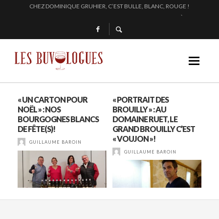
EN 2024, JULIE PITOISET DESSINE LE TRIANGLE DES MOULIN À VENT
L’INTERPROFESSION DES VINS DU BEAUJOLAIS : DU 210 AU 1761 !
SAMUEL BILLAUD FAIT BRILLER 2024
CHEZ DOMINIQUE GRUHIER, C’EST BULLE, BLANC, ROUGE !
DES
« UN CARTON POUR
« PORTRAIT DES
PAU
NOËL » : NOS
BROUILLY » : AU
DE
BOURGOGNES BLANCS
DOMAINE RUET, LE
THE
DE FÊTE(S)!
GRAND BROUILLY C’EST
« VOUJON »!
GUILLAUME BAROIN
GUILLAUME BAROIN