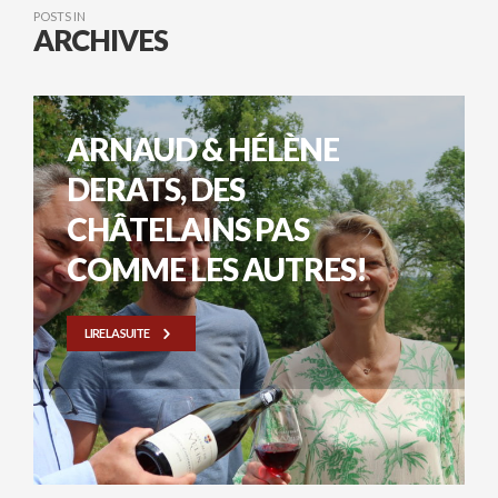
POSTS IN
ARCHIVES
ARNAUD & HÉLÈNE
DERATS, DES
CHÂTELAINS PAS
COMME LES AUTRES!
LIRE LA SUITE