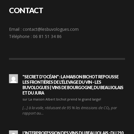
CONTACT
Email :
contact@lesbuvologues.com
Téléphone : 06 81 51 34 86
"SECRET D'OCÉAN" : LA MAISON BICHOT REPOUSSE
LES FRONTIÈRES DE L'ÉLEVAGE DU VIN - LES
BUVOLOGUES | VINS DE BOURGOGNE, DU BEAUJOLAIS
ET DU JURA
sur La maison Albert bichot prend le grand large!
[…] à la voile, réduisant de 95 % les émissions de CO₂ par
rapport au…
L'INTERPROFESSION DES VINS DU BEAUJOLAIS : DU 210