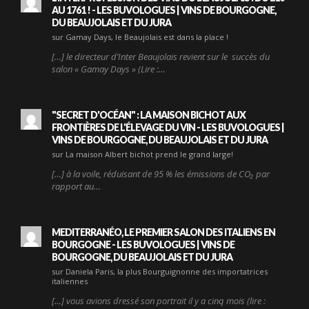
AU 1761 ! - LES BUVOLOGUES | VINS DE BOURGOGNE,
DU BEAUJOLAIS ET DU JURA
sur Gamay Days, le Beaujolais est dans la place !
[…] le directeur d’Inter Beaujolais revient sur le succès du
salon « Gamay Days » (Lire :…
"SECRET D'OCÉAN" : LA MAISON BICHOT AUX
FRONTIÈRES DE L'ÉLEVAGE DU VIN - LES BUVOLOGUES |
VINS DE BOURGOGNE, DU BEAUJOLAIS ET DU JURA
sur La maison Albert bichot prend le grand large!
[…] à la voile, réduisant de 95 % les émissions de CO₂ par
rapport au…
MEDITERRANÉO, LE PREMIER SALON DES ITALIENS EN
BOURGOGNE - LES BUVOLOGUES | VINS DE
BOURGOGNE, DU BEAUJOLAIS ET DU JURA
sur Daniela Paris, la plus Bourguignonne des importatrices
italiennes
[…] vous avions dressé son portrait il y a cinq mois (lire :