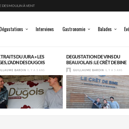
POUSSE LES FRONTIÈRES DE L’ÉLEVAGE DU VIN
LANC, ROUGE !
GLE DES MOULIN À VENT
Dégustations
Interviews
Gastronomie
Balades
Ev
TRAITS DU JURA » LES
DEGUSTATION DE VINS DU
ES, L’ADN DES DUGOIS
BEAUJOLAIS : LE CRÊT DE BINE
ILLAUME BAROIN
IL Y A 3 ANS
GUILLAUME BAROIN
IL Y A 5 ANS