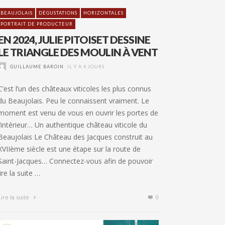
BEAUJOLAIS
DÉGUSTATIONS
HORIZONTALES
PORTRAIT DE PRODUCTEUR
EN 2024, JULIE PITOISET DESSINE
LE TRIANGLE DES MOULIN À VENT
GUILLAUME BAROIN
IL Y A 4 JOURS
C’est l’un des châteaux viticoles les plus connus
du Beaujolais. Peu le connaissent vraiment. Le
moment est venu de vous en ouvrir les portes de
l’intérieur… Un authentique château viticole du
Beaujolais Le Château des Jacques construit au
XVIIème siècle est une étape sur la route de
Saint-Jacques… Connectez-vous afin de pouvoir
lire la suite …
Lire la suite
0