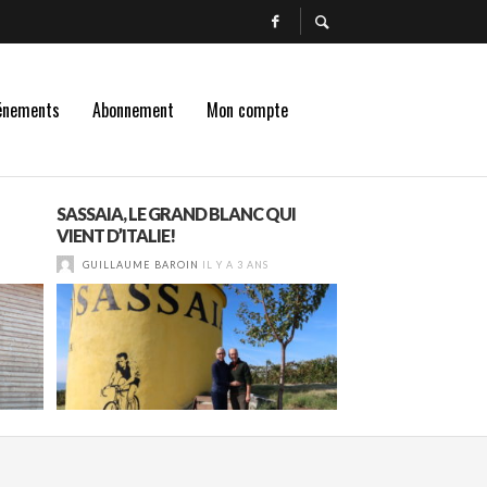
énements
Abonnement
Mon compte
SASSAIA, LE GRAND BLANC QUI
BEAUJOLAIS ET B
VIENT D’ITALIE!
VILLAGES NOUVE
SELECTION !
GUILLAUME BAROIN
IL Y A 3 ANS
GUILLAUME BAROI