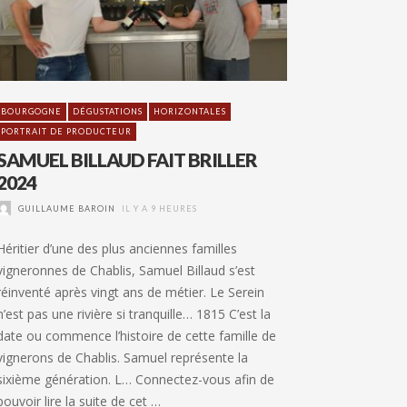
BOURGOGNE
DÉGUSTATIONS
HORIZONTALES
PORTRAIT DE PRODUCTEUR
SAMUEL BILLAUD FAIT BRILLER
2024
GUILLAUME BAROIN
IL Y A 9 HEURES
Héritier d’une des plus anciennes familles
vigneronnes de Chablis, Samuel Billaud s’est
réinventé après vingt ans de métier. Le Serein
n’est pas une rivière si tranquille… 1815 C’est la
date ou commence l’histoire de cette famille de
vignerons de Chablis. Samuel représente la
sixième génération. L… Connectez-vous afin de
pouvoir lire la suite de cet …