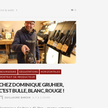
Lire la suite
0
BOURGOGNE
DÉGUSTATIONS
HORIZONTALES
PORTRAIT DE PRODUCTEUR
CHEZ DOMINIQUE GRUHIER,
C’EST BULLE, BLANC, ROUGE !
GUILLAUME BAROIN
IL Y A 2 JOURS