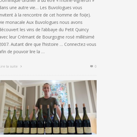
Dominique Gruhier a dû être « moine-vigneron »
dans une autre vie… Les Buvologues vous
invitent à la rencontre de cet homme de foi(e).
vie monacale Aux Buvologues nous avons
découvert les vins de l’abbaye du Petit Quincy
avec leur Crémant de Bourgogne rosé millésimé
2007. Autant dire que l’histoire … Connectez-vous
afin de pouvoir lire la …
Lire la suite
0