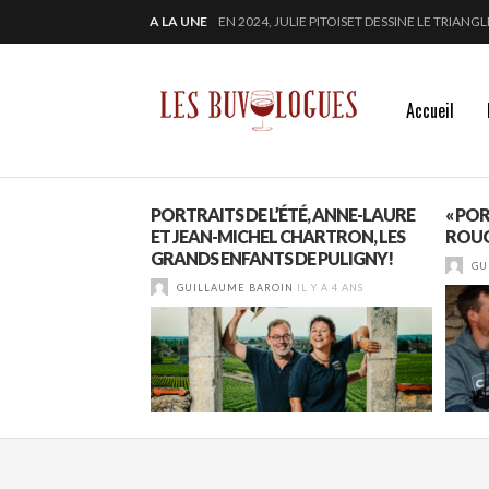
A LA UNE
« SECRET D’OCÉAN » : LA MAISON BICHOT RE
SAMUEL BILLAUD FAIT BRILLER 2024
CHEZ DOMINIQUE GRUHIER, C’EST BULLE, B
EN 2024, JULIE PITOISET DESSINE LE TRIAN
Accueil
S », SANS SE LES
PORTRAITS DE L’ÉTÉ, ANNE-LAURE
« POR
ET JEAN-MICHEL CHARTRON, LES
ROUG
GRANDS ENFANTS DE PULIGNY!
IL Y A 1 AN
GU
GUILLAUME BAROIN
IL Y A 4 ANS