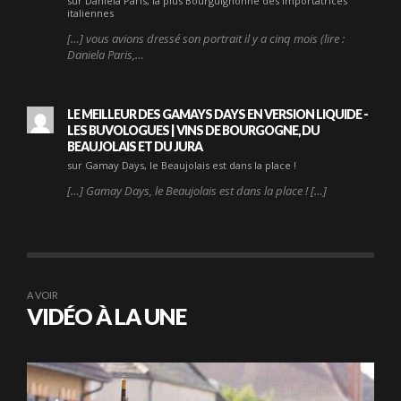
sur Daniela Paris, la plus Bourguignonne des importatrices
italiennes
[…] vous avions dressé son portrait il y a cinq mois (lire :
Daniela Paris,…
LE MEILLEUR DES GAMAYS DAYS EN VERSION LIQUIDE -
LES BUVOLOGUES | VINS DE BOURGOGNE, DU
BEAUJOLAIS ET DU JURA
sur Gamay Days, le Beaujolais est dans la place !
[…] Gamay Days, le Beaujolais est dans la place ! […]
A VOIR
VIDÉO À LA UNE