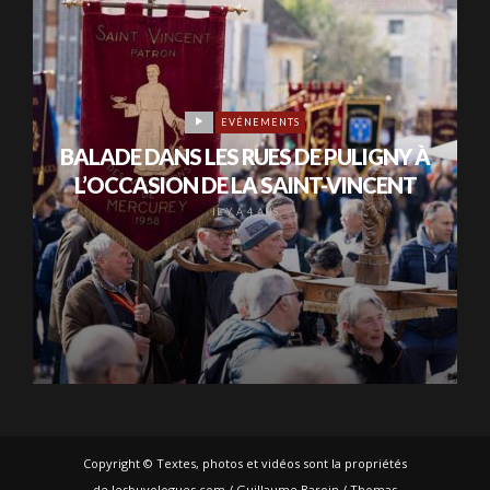
EVÉNEMENTS
BALADE DANS LES RUES DE PULIGNY À
L’OCCASION DE LA SAINT-VINCENT
IL Y A 4 ANS
Copyright © Textes, photos et vidéos sont la propriétés
de lesbuvologues.com / Guillaume Baroin / Thomas