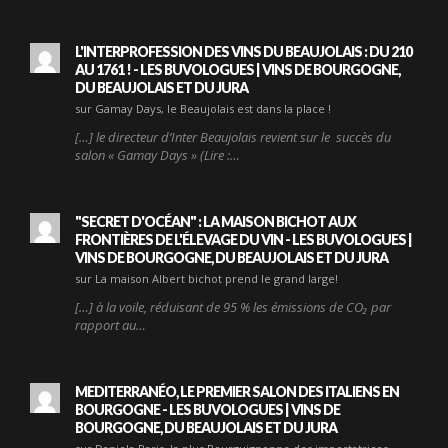
L'INTERPROFESSION DES VINS DU BEAUJOLAIS : DU 210
AU 1761 ! - LES BUVOLOGUES | VINS DE BOURGOGNE,
DU BEAUJOLAIS ET DU JURA
sur Gamay Days, le Beaujolais est dans la place !
[…] le directeur d’Inter Beaujolais revient sur le succès du
salon « Gamay Days » (Lire :…
"SECRET D'OCÉAN" : LA MAISON BICHOT AUX
FRONTIÈRES DE L'ÉLEVAGE DU VIN - LES BUVOLOGUES |
VINS DE BOURGOGNE, DU BEAUJOLAIS ET DU JURA
sur La maison Albert bichot prend le grand large!
[…] à la voile, réduisant de 95 % les émissions de CO₂ par
rapport au…
MEDITERRANÉO, LE PREMIER SALON DES ITALIENS EN
BOURGOGNE - LES BUVOLOGUES | VINS DE
BOURGOGNE, DU BEAUJOLAIS ET DU JURA