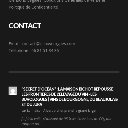
Mentions Légales
,
Conditions Générales de Vente
et
Politique de Confidentialité
CONTACT
Email :
contact@lesbuvologues.com
Téléphone : 06 81 51 34 86
"SECRET D'OCÉAN" : LA MAISON BICHOT REPOUSSE
LES FRONTIÈRES DE L'ÉLEVAGE DU VIN - LES
BUVOLOGUES | VINS DE BOURGOGNE, DU BEAUJOLAIS
ET DU JURA
sur La maison Albert bichot prend le grand large!
[…] à la voile, réduisant de 95 % les émissions de CO₂ par
rapport au…