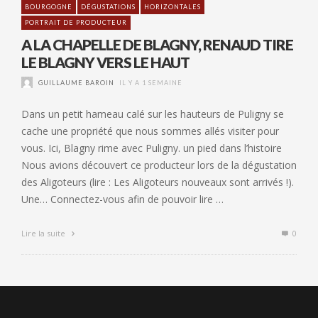
BOURGOGNE
DÉGUSTATIONS
HORIZONTALES
PORTRAIT DE PRODUCTEUR
A LA CHAPELLE DE BLAGNY, RENAUD TIRE
LE BLAGNY VERS LE HAUT
GUILLAUME BAROIN
IL Y A 1 SEMAINE
Dans un petit hameau calé sur les hauteurs de Puligny se
cache une propriété que nous sommes allés visiter pour
vous. Ici, Blagny rime avec Puligny. un pied dans l’histoire
Nous avions découvert ce producteur lors de la dégustation
des Aligoteurs (lire : Les Aligoteurs nouveaux sont arrivés !).
Une… Connectez-vous afin de pouvoir lire …
Lire la suite
0