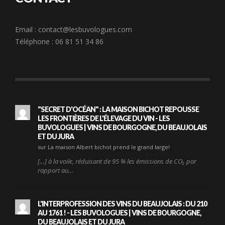
Email :
contact@lesbuvologues.com
Téléphone : 06 81 51 34 86
"SECRET D'OCÉAN" : LA MAISON BICHOT REPOUSSE
LES FRONTIÈRES DE L'ÉLEVAGE DU VIN - LES
BUVOLOGUES | VINS DE BOURGOGNE, DU BEAUJOLAIS
ET DU JURA
sur La maison Albert bichot prend le grand large!
[…] à la voile, réduisant de 95 % les émissions de CO₂ par
rapport au…
L'INTERPROFESSION DES VINS DU BEAUJOLAIS : DU 210
AU 1761 ! - LES BUVOLOGUES | VINS DE BOURGOGNE,
DU BEAUJOLAIS ET DU JURA