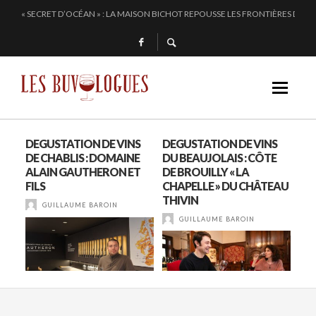
ALTUGNAC, LE COEUR DE L’AUDE BAT PLUS FORT
CHEZ DOMINIQUE GRUHIER, C’EST BULLE, BLANC, ROUGE !
EN 2024, JULIE PITOISET DESSINE LE TRIANGLE DES MOULIN À VENT
« SECRET D’OCÉAN » : LA MAISON BICHOT REPOUSSE LES FRONTIÈRES DE L’
LA
DEGUSTATION DE VINS
DEGUSTATION DE VINS
GO
E
DE CHABLIS : DOMAINE
DU BEAUJOLAIS : CÔTE
DU 
ALAIN GAUTHERON ET
DE BROUILLY « LA
FILS
CHAPELLE » DU CHÂTEAU
THIVIN
GUILLAUME BAROIN
GUILLAUME BAROIN