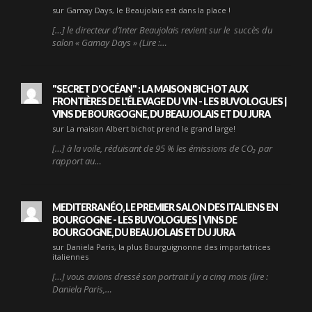
sur Gamay Days, le Beaujolais est dans la place !
[…] le directeur d’Inter Beaujolais revient sur le succès du
salon « Gamay Days » (Lire :…
"SECRET D'OCÉAN" : LA MAISON BICHOT AUX
FRONTIÈRES DE L'ÉLEVAGE DU VIN - LES BUVOLOGUES |
VINS DE BOURGOGNE, DU BEAUJOLAIS ET DU JURA
sur La maison Albert bichot prend le grand large!
[…] à la voile, réduisant de 95 % les émissions de CO₂ par
rapport au…
MEDITERRANÉO, LE PREMIER SALON DES ITALIENS EN
BOURGOGNE - LES BUVOLOGUES | VINS DE
BOURGOGNE, DU BEAUJOLAIS ET DU JURA
sur Daniela Paris, la plus Bourguignonne des importatrices
italiennes
[…] vous avions dressé son portrait il y a cinq mois (lire :
Daniela Paris,…