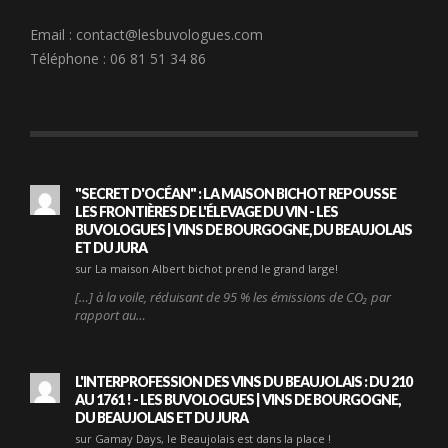
Email :
contact@lesbuvologues.com
Téléphone : 06 81 51 34 86
"SECRET D'OCÉAN" : LA MAISON BICHOT REPOUSSE
LES FRONTIÈRES DE L'ÉLEVAGE DU VIN - LES
BUVOLOGUES | VINS DE BOURGOGNE, DU BEAUJOLAIS
ET DU JURA
sur La maison Albert bichot prend le grand large!
[…] à la voile, réduisant de 95 % les émissions de CO₂ par
rapport au…
L'INTERPROFESSION DES VINS DU BEAUJOLAIS : DU 210
AU 1761 ! - LES BUVOLOGUES | VINS DE BOURGOGNE,
DU BEAUJOLAIS ET DU JURA
sur Gamay Days, le Beaujolais est dans la place !