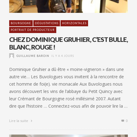
BOURGOGNE
DÉGUSTATIONS
HORIZONTALES
PORTRAIT DE PRODUCTEUR
CHEZ DOMINIQUE GRUHIER, C’EST BULLE,
BLANC, ROUGE !
GUILLAUME BAROIN
IL Y A 4 JOURS
Dominique Gruhier a dû être « moine-vigneron » dans une
autre vie… Les Buvologues vous invitent à la rencontre de
cet homme de foi(e). vie monacale Aux Buvologues nous
avons découvert les vins de l’abbaye du Petit Quincy avec
leur Crémant de Bourgogne rosé millésimé 2007. Autant
dire que l’histoire … Connectez-vous afin de pouvoir lire la …
Lire la suite
0