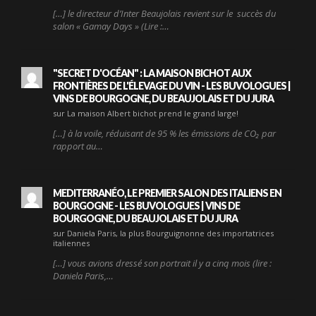
[…] le directeur d’Inter Beaujolais revient sur le succès du
salon « Gamay Days » (Lire :…
"SECRET D'OCÉAN" : LA MAISON BICHOT AUX
FRONTIÈRES DE L'ÉLEVAGE DU VIN - LES BUVOLOGUES |
VINS DE BOURGOGNE, DU BEAUJOLAIS ET DU JURA
sur La maison Albert bichot prend le grand large!
[…] à la voile, réduisant de 95 % les émissions de CO₂ par
rapport au…
MEDITERRANÉO, LE PREMIER SALON DES ITALIENS EN
BOURGOGNE - LES BUVOLOGUES | VINS DE
BOURGOGNE, DU BEAUJOLAIS ET DU JURA
sur Daniela Paris, la plus Bourguignonne des importatrices
italiennes
[…] vous avions dressé son portrait il y a cinq mois (lire :
Daniela Paris,…