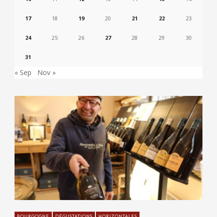
17
18
19
20
21
22
23
24
25
26
27
28
29
30
31
« Sep
Nov »
BOURGOGNE
DÉGUSTATIONS
HORIZONTALES