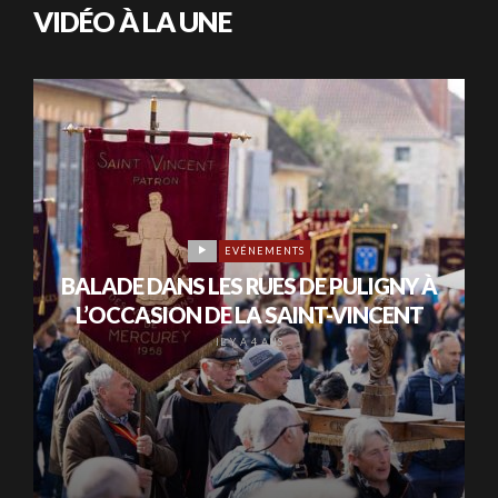
VIDÉO À LA UNE
EVÉNEMENTS
BALADE DANS LES RUES DE PULIGNY À
L’OCCASION DE LA SAINT-VINCENT
IL Y A 4 ANS