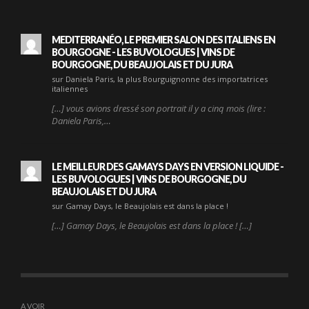
MEDITERRANÉO, LE PREMIER SALON DES ITALIENS EN
BOURGOGNE - LES BUVOLOGUES | VINS DE
BOURGOGNE, DU BEAUJOLAIS ET DU JURA
sur Daniela Paris, la plus Bourguignonne des importatrices
italiennes
[…] vous avions dressé son portrait il y a cinq mois (lire :
Daniela Paris,…
LE MEILLEUR DES GAMAYS DAYS EN VERSION LIQUIDE -
LES BUVOLOGUES | VINS DE BOURGOGNE, DU
BEAUJOLAIS ET DU JURA
sur Gamay Days, le Beaujolais est dans la place !
[…] Gamay Days, le Beaujolais est dans la place ! […]
A VOIR