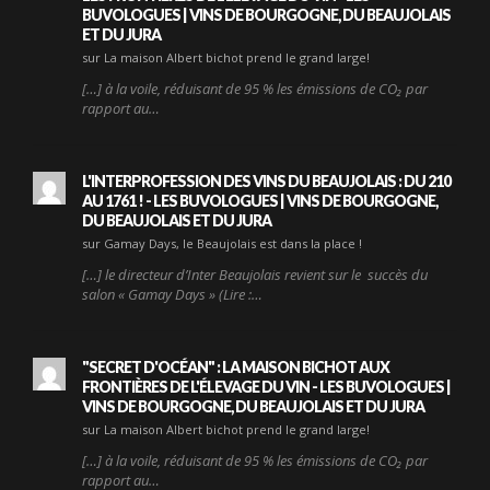
BUVOLOGUES | VINS DE BOURGOGNE, DU BEAUJOLAIS
ET DU JURA
sur La maison Albert bichot prend le grand large!
[…] à la voile, réduisant de 95 % les émissions de CO₂ par
rapport au…
L'INTERPROFESSION DES VINS DU BEAUJOLAIS : DU 210
AU 1761 ! - LES BUVOLOGUES | VINS DE BOURGOGNE,
DU BEAUJOLAIS ET DU JURA
sur Gamay Days, le Beaujolais est dans la place !
[…] le directeur d’Inter Beaujolais revient sur le succès du
salon « Gamay Days » (Lire :…
"SECRET D'OCÉAN" : LA MAISON BICHOT AUX
FRONTIÈRES DE L'ÉLEVAGE DU VIN - LES BUVOLOGUES |
VINS DE BOURGOGNE, DU BEAUJOLAIS ET DU JURA
sur La maison Albert bichot prend le grand large!
[…] à la voile, réduisant de 95 % les émissions de CO₂ par
rapport au…