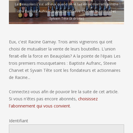
Le Beaujolais c'est sérieux quand on le fait en se marrant semble
dire Baptiste Aufranc (à gauche), Steeve Charvet (au milieu) et
Sylvain Tête (à droite)
Eux, c'est Racine Gamay. Trois amis vignerons qui ont
choisi de mutualiser la vente de leurs bouteilles. L'union
ferait-elle la force en Beaujolais? A la pointe de l'épais Les
trois premiers mousquetaires : Baptiste Aufranc, Steeve
Charvet et Syvain Tête sont les fondateurs et actionnaires
de Racine...
Connectez-vous afin de pouvoir lire la suite de cet article.
Si vous n'êtes pas encore abonnés,
choisissez
l'abonnement qui vous convient
.
Identifiant