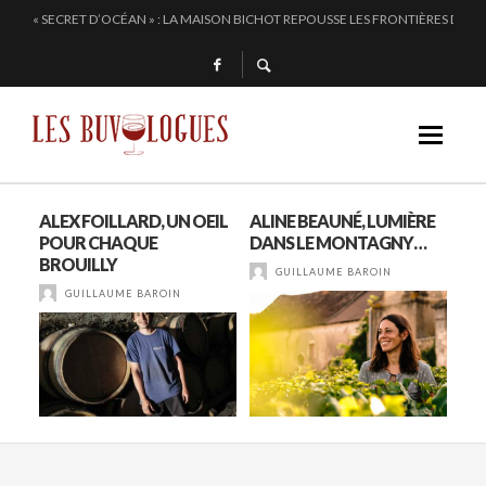
ALTUGNAC, LE COEUR DE L’AUDE BAT PLUS FORT
CHEZ DOMINIQUE GRUHIER, C’EST BULLE, BLANC, ROUGE !
EN 2024, JULIE PITOISET DESSINE LE TRIANGLE DES MOULIN À VENT
« SECRET D’OCÉAN » : LA MAISON BICHOT REPOUSSE LES FRONTIÈRES DE L’
ALEX FOILLARD, UN OEIL
ALINE BEAUNÉ, LUMIÈRE
FLEURI
POUR CHAQUE
DANS LE MONTAGNY…
BO
BROUILLY
GUILLAUME BAROIN
GUILLAUME BAROIN