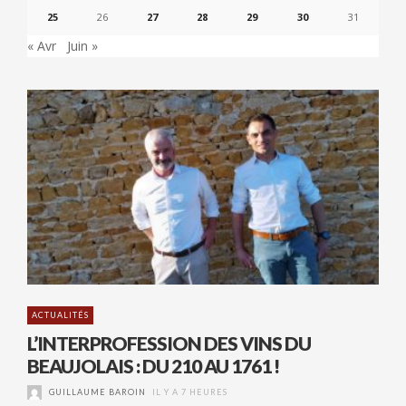
25
26
27
28
29
30
31
« Avr
Juin »
ACTUALITÉS
L’INTERPROFESSION DES VINS DU
BEAUJOLAIS : DU 210 AU 1761 !
GUILLAUME BAROIN
IL Y A 7 HEURES