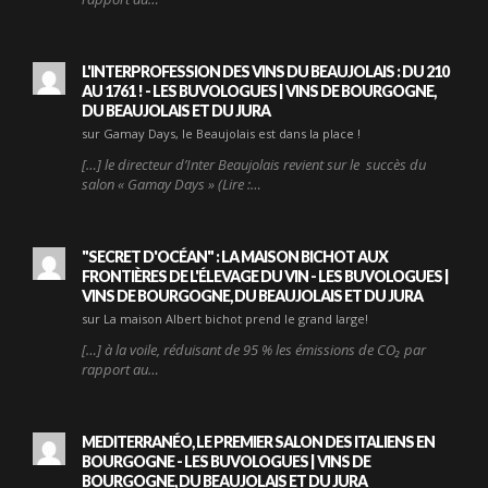
L'INTERPROFESSION DES VINS DU BEAUJOLAIS : DU 210
AU 1761 ! - LES BUVOLOGUES | VINS DE BOURGOGNE,
DU BEAUJOLAIS ET DU JURA
sur Gamay Days, le Beaujolais est dans la place !
[…] le directeur d’Inter Beaujolais revient sur le succès du
salon « Gamay Days » (Lire :…
"SECRET D'OCÉAN" : LA MAISON BICHOT AUX
FRONTIÈRES DE L'ÉLEVAGE DU VIN - LES BUVOLOGUES |
VINS DE BOURGOGNE, DU BEAUJOLAIS ET DU JURA
sur La maison Albert bichot prend le grand large!
[…] à la voile, réduisant de 95 % les émissions de CO₂ par
rapport au…
MEDITERRANÉO, LE PREMIER SALON DES ITALIENS EN
BOURGOGNE - LES BUVOLOGUES | VINS DE
BOURGOGNE, DU BEAUJOLAIS ET DU JURA