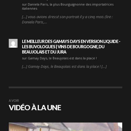
sur Daniela Paris, la plus Bourguignonne des importatrices
italiennes
[…] vous avions dressé son portrait il y a cinq mois (lire :
Daniela Paris,…
LE MEILLEUR DES GAMAYS DAYS EN VERSION LIQUIDE -
LES BUVOLOGUES | VINS DE BOURGOGNE, DU
BEAUJOLAIS ET DU JURA
sur Gamay Days, le Beaujolais est dans la place !
[…] Gamay Days, le Beaujolais est dans la place ! […]
A VOIR
VIDÉO À LA UNE