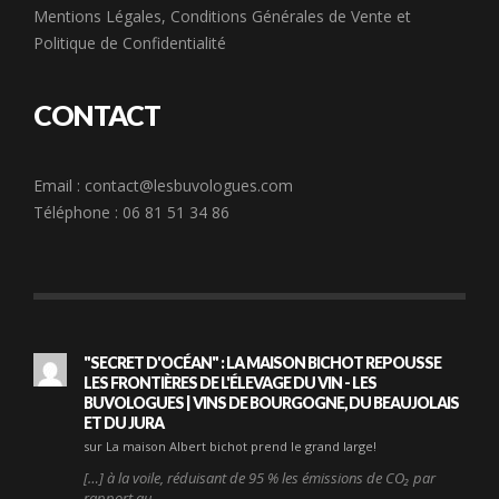
Mentions Légales
,
Conditions Générales de Vente
et
Politique de Confidentialité
CONTACT
Email :
contact@lesbuvologues.com
Téléphone : 06 81 51 34 86
"SECRET D'OCÉAN" : LA MAISON BICHOT REPOUSSE
LES FRONTIÈRES DE L'ÉLEVAGE DU VIN - LES
BUVOLOGUES | VINS DE BOURGOGNE, DU BEAUJOLAIS
ET DU JURA
sur La maison Albert bichot prend le grand large!
[…] à la voile, réduisant de 95 % les émissions de CO₂ par
rapport au…