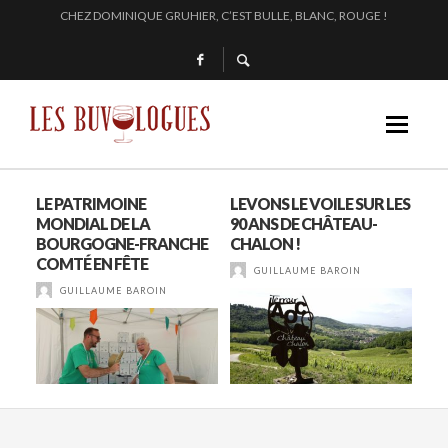
EN 2024, JULIE PITOISET DESSINE LE TRIANGLE DES MOULIN À VENT
L’INTERPROFESSION DES VINS DU BEAUJOLAIS : DU 210 AU 1761 !
SAMUEL BILLAUD FAIT BRILLER 2024
CHEZ DOMINIQUE GRUHIER, C’EST BULLE, BLANC, ROUGE !
S
LE PATRIMOINE
LEVONS LE VOILE SUR LES
PO
 :
MONDIAL DE LA
90 ANS DE CHÂTEAU-
DES
BOURGOGNE-FRANCHE
CHALON !
CIV
COMTÉ EN FÊTE
GUILLAUME BAROIN
GUILLAUME BAROIN