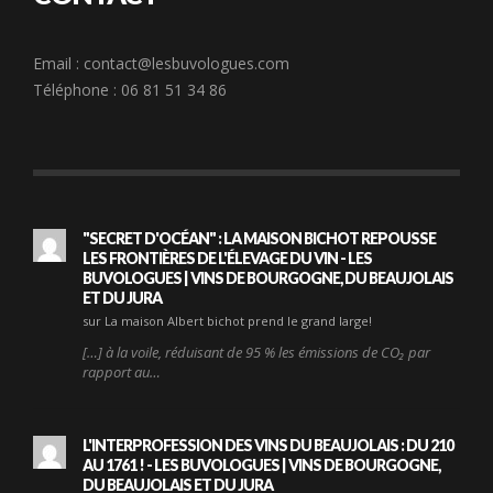
Email :
contact@lesbuvologues.com
Téléphone : 06 81 51 34 86
"SECRET D'OCÉAN" : LA MAISON BICHOT REPOUSSE
LES FRONTIÈRES DE L'ÉLEVAGE DU VIN - LES
BUVOLOGUES | VINS DE BOURGOGNE, DU BEAUJOLAIS
ET DU JURA
sur La maison Albert bichot prend le grand large!
[…] à la voile, réduisant de 95 % les émissions de CO₂ par
rapport au…
L'INTERPROFESSION DES VINS DU BEAUJOLAIS : DU 210
AU 1761 ! - LES BUVOLOGUES | VINS DE BOURGOGNE,
DU BEAUJOLAIS ET DU JURA