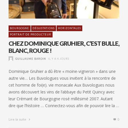
BOURGOGNE
DÉGUSTATIONS
HORIZONTALES
PORTRAIT DE PRODUCTEUR
CHEZ DOMINIQUE GRUHIER, C’EST BULLE,
BLANC, ROUGE !
GUILLAUME BAROIN
IL Y A 4 JOURS
Dominique Gruhier a dû être « moine-vigneron » dans une
autre vie… Les Buvologues vous invitent à la rencontre de
cet homme de foi(e). vie monacale Aux Buvologues nous
avons découvert les vins de l’abbaye du Petit Quincy avec
leur Crémant de Bourgogne rosé millésimé 2007. Autant
dire que l’histoire … Connectez-vous afin de pouvoir lire la …
Lire la suite
0