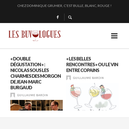
EN 2024, JULIE PITOISET DESSINE LE TRIANGLE DES MOULIN À VENT
L’INTERPROFESSION DES VINS DU BEAUJOLAIS : DU 210 AU 1761 !
SAMUEL BILLAUD FAIT BRILLER 2024
CHEZ DOMINIQUE GRUHIER, C’EST BULLE, BLANC, ROUGE !
12
« DOUBLE
« LES BELLES
YV
DÉGUSTATION » :
RENCONTRES » OU LE VIN
GR
NICOLAS SOUS LES
ENTRE COPAINS
BO
CHARMES DES MORGON
GUILLAUME BAROIN
DE JEAN-MARC
BURGAUD
GUILLAUME BAROIN