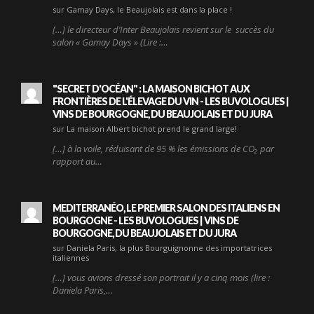
sur Gamay Days, le Beaujolais est dans la place !
[…] le directeur d’Inter Beaujolais revient sur le succès du
salon « Gamay Days » (Lire :…
"SECRET D'OCÉAN" : LA MAISON BICHOT AUX
FRONTIÈRES DE L'ÉLEVAGE DU VIN - LES BUVOLOGUES |
VINS DE BOURGOGNE, DU BEAUJOLAIS ET DU JURA
sur La maison Albert bichot prend le grand large!
[…] à la voile, réduisant de 95 % les émissions de CO₂ par
rapport au…
MEDITERRANÉO, LE PREMIER SALON DES ITALIENS EN
BOURGOGNE - LES BUVOLOGUES | VINS DE
BOURGOGNE, DU BEAUJOLAIS ET DU JURA
sur Daniela Paris, la plus Bourguignonne des importatrices
italiennes
[…] vous avions dressé son portrait il y a cinq mois (lire :
Daniela Paris,…