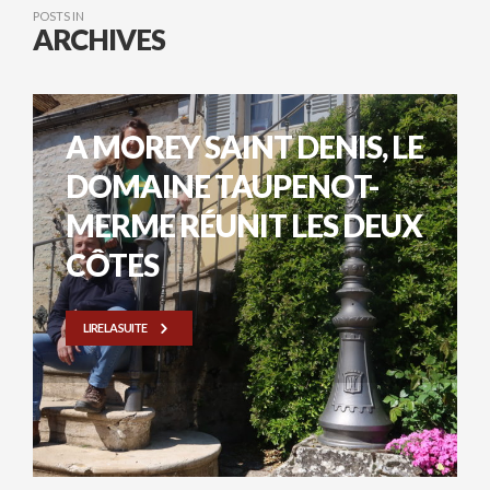
POSTS IN
ARCHIVES
A MOREY SAINT DENIS, LE
DOMAINE TAUPENOT-
MERME RÉUNIT LES DEUX
CÔTES
LIRE LA SUITE