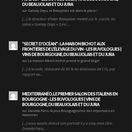
DU BEAUJOLAIS ET DU JURA
sur Gamay Days, le Beaujolais est dans la place !
[…] le directeur d’Inter Beaujolais revient sur le succès du
salon « Gamay Days » (Lire :…
"SECRET D'OCÉAN" : LA MAISON BICHOT AUX
FRONTIÈRES DE L'ÉLEVAGE DU VIN - LES BUVOLOGUES |
VINS DE BOURGOGNE, DU BEAUJOLAIS ET DU JURA
sur La maison Albert bichot prend le grand large!
[…] à la voile, réduisant de 95 % les émissions de CO₂ par
rapport au…
MEDITERRANÉO, LE PREMIER SALON DES ITALIENS EN
BOURGOGNE - LES BUVOLOGUES | VINS DE
BOURGOGNE, DU BEAUJOLAIS ET DU JURA
sur Daniela Paris, la plus Bourguignonne des importatrices
italiennes
[…] vous avions dressé son portrait il y a cinq mois (lire :
Daniela Paris,…