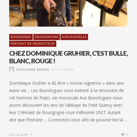
BOURGOGNE
DÉGUSTATIONS
HORIZONTALES
PORTRAIT DE PRODUCTEUR
CHEZ DOMINIQUE GRUHIER, C’EST BULLE,
BLANC, ROUGE !
GUILLAUME BAROIN
IL Y A 4 JOURS
Dominique Gruhier a dû être « moine-vigneron » dans une
autre vie… Les Buvologues vous invitent à la rencontre de
cet homme de foi(e). vie monacale Aux Buvologues nous
avons découvert les vins de l’abbaye du Petit Quincy avec
leur Crémant de Bourgogne rosé millésimé 2007. Autant
dire que l’histoire … Connectez-vous afin de pouvoir lire la …
Lire la suite
0