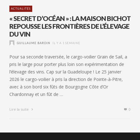
ACTUALITÉS
« SECRET D’OCÉAN » : LA MAISON BICHOT
REPOUSSE LES FRONTIÈRES DE L’ÉLEVAGE
DU VIN
GUILLAUME BAROIN
IL Y A 1 SEMAINE
Pour sa seconde traversée, le cargo-voilier Grain de Sail, a
pris le large pour porter plus loin son expérimentation de
l’élevage des vins. Cap sur la Guadeloupe ! Le 25 janvier
2026 le cargo-voilier à pris la direction de Pointe-à-Pitre,
avec à son bord six fûts de Bourgogne Côte d’Or
Chardonnay et un fût de …
Lire la suite
0