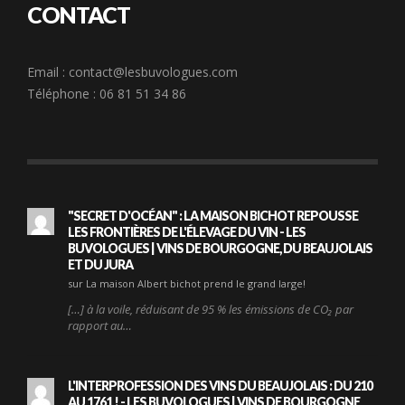
CONTACT
Email :
contact@lesbuvologues.com
Téléphone : 06 81 51 34 86
"SECRET D'OCÉAN" : LA MAISON BICHOT REPOUSSE
LES FRONTIÈRES DE L'ÉLEVAGE DU VIN - LES
BUVOLOGUES | VINS DE BOURGOGNE, DU BEAUJOLAIS
ET DU JURA
sur La maison Albert bichot prend le grand large!
[…] à la voile, réduisant de 95 % les émissions de CO₂ par
rapport au…
L'INTERPROFESSION DES VINS DU BEAUJOLAIS : DU 210
AU 1761 ! - LES BUVOLOGUES | VINS DE BOURGOGNE,