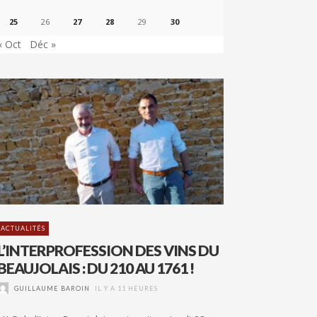
25
26
27
28
29
30
« Oct
Déc »
ACTUALITÉS
L’INTERPROFESSION DES VINS DU
BEAUJOLAIS : DU 210 AU 1761 !
GUILLAUME BAROIN
IL Y A 11 HEURES