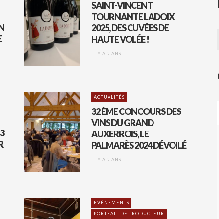
SAINT-VINCENT
TOURNANTE LADOIX
EN
2025, DES CUVÉES DE
E
HAUTE VOLÉE !
IL Y A 2 ANS
ACTUALITÉS
32 ÈME CONCOURS DES
VINS DU GRAND
3
AUXERROIS, LE
R
PALMARÈS 2024 DÉVOILÉ
IL Y A 2 ANS
EVÉNEMENTS
PORTRAIT DE PRODUCTEUR