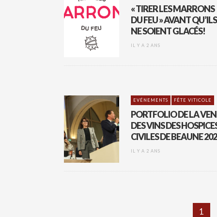
« TIRER LES MARRONS
DU FEU » AVANT QU’ILS
NE SOIENT GLACÉS!
IL Y A 2 ANS
EVÉNEMENTS
FÊTE VITICOLE
PORTFOLIO DE LA VEN
DES VINS DES HOSPICE
CIVILES DE BEAUNE 20
IL Y A 2 ANS
1