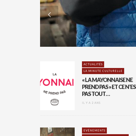
ACTUALITÉS
LA MINUTE CULTURELLE
« LA MAYONNAISE NE
PREND PAS » ET CE N’E
PAS TOUT…
IL Y A 2 ANS
EVÉNEMENTS