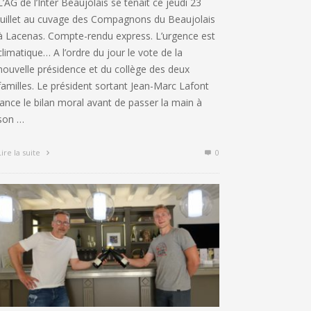
L’AG de l’Inter Beaujolais se tenait ce jeudi 23
juillet au cuvage des Compagnons du Beaujolais
à Lacenas. Compte-rendu express. L’urgence est
climatique… A l’ordre du jour le vote de la
nouvelle présidence et du collège des deux
familles. Le président sortant Jean-Marc Lafont
lance le bilan moral avant de passer la main à
son …
Lire la suite
0