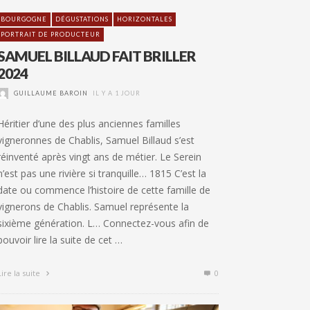
BOURGOGNE
DÉGUSTATIONS
HORIZONTALES
PORTRAIT DE PRODUCTEUR
SAMUEL BILLAUD FAIT BRILLER
2024
GUILLAUME BAROIN
IL Y A 1 JOUR
Héritier d’une des plus anciennes familles
vigneronnes de Chablis, Samuel Billaud s’est
réinventé après vingt ans de métier. Le Serein
n’est pas une rivière si tranquille… 1815 C’est la
date ou commence l’histoire de cette famille de
vignerons de Chablis. Samuel représente la
sixième génération. L… Connectez-vous afin de
pouvoir lire la suite de cet …
Lire la suite
0