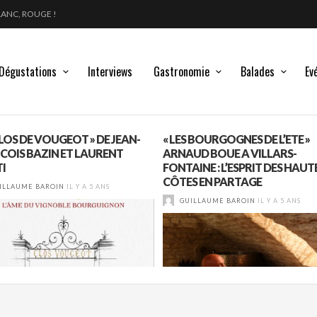
GLE DES MOULIN À VENT
 : DU 210 AU 1761 !
Dégustations
Interviews
Gastronomie
Balades
Ev
CLOS DE VOUGEOT » DE JEAN-
« LES BOURGOGNES DE L’ETE »
COIS BAZIN ET LAURENT
ARNAUD BOUE A VILLARS-
I
FONTAINE : L’ESPRIT DES HAUT
CÔTES EN PARTAGE
ILLAUME BAROIN
IL Y A 5 ANS
GUILLAUME BAROIN
IL Y A 5 ANS