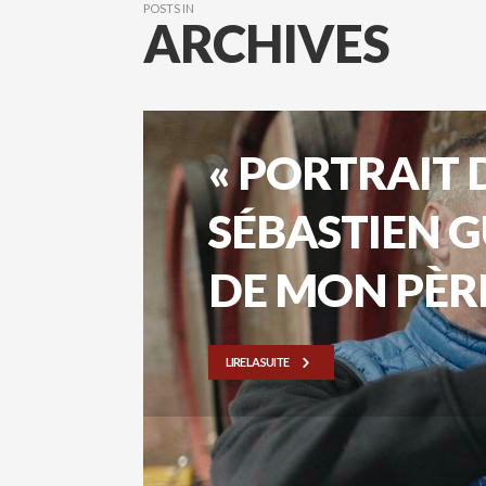
POSTS IN
ARCHIVES
« PORTRAIT D
SÉBASTIEN G
DE MON PÈR
LIRE LA SUITE