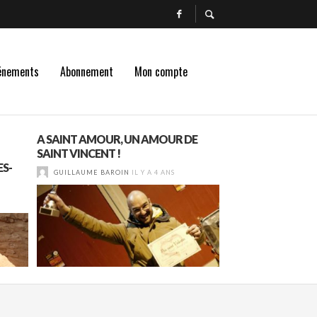
énements
Abonnement
Mon compte
A SAINT AMOUR, UN AMOUR DE
CLASSEMENT DES
SAINT VINCENT !
CHARDONNAY À L
ES-
GUILLAUME BAROIN
IL Y A 4 ANS
GUILLAUME BAROI