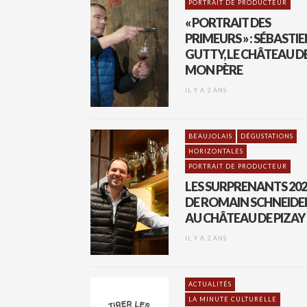
PORTRAIT DE PRODUCTEUR
« PORTRAIT DES
PRIMEURS » : SÉBASTI
GUTTY, LE CHÂTEAU D
MON PÈRE
IL Y A 2 ANS
BEAUJOLAIS
DÉGUSTATIONS
HORIZONTALES
PORTRAIT DE PRODUCTEUR
LES SURPRENANTS 202
DE ROMAIN SCHNEIDE
AU CHÂTEAU DE PIZAY
IL Y A 2 ANS
ACTUALITÉS
LA MINUTE CULTURELLE