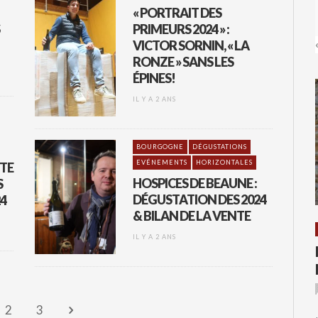
« PORTRAIT DES
PRIMEURS 2024 » :
VICTOR SORNIN, « LA
RONZE » SANS LES
ÉPINES!
IL Y A 2 ANS
BOURGOGNE
DÉGUSTATIONS
EVÉNEMENTS
HORIZONTALES
TE
HOSPICES DE BEAUNE :
S
DÉGUSTATION DES 2024
24
& BILAN DE LA VENTE
IL Y A 2 ANS
2
3