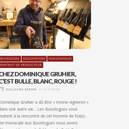
BOURGOGNE
DÉGUSTATIONS
HORIZONTALES
PORTRAIT DE PRODUCTEUR
CHEZ DOMINIQUE GRUHIER,
C’EST BULLE, BLANC, ROUGE !
GUILLAUME BAROIN
IL Y A 3 JOURS
Dominique Gruhier a dû être « moine-vigneron »
dans une autre vie… Les Buvologues vous
invitent à la rencontre de cet homme de foi(e).
vie monacale Aux Buvologues nous avons