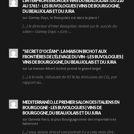
L'INTERPROFESSION DES VINS DU BEAUJOLAIS : DU 210
AU 1761 ! - LES BUVOLOGUES | VINS DE BOURGOGNE,
DU BEAUJOLAIS ET DU JURA
sur Gamay Days, le Beaujolais est dans la place !
[…] le directeur d’Inter Beaujolais revient sur le succès du
salon « Gamay Days » (Lire :…
"SECRET D'OCÉAN" : LA MAISON BICHOT AUX
FRONTIÈRES DE L'ÉLEVAGE DU VIN - LES BUVOLOGUES |
VINS DE BOURGOGNE, DU BEAUJOLAIS ET DU JURA
sur La maison Albert bichot prend le grand large!
[…] à la voile, réduisant de 95 % les émissions de CO₂ par
rapport au…
MEDITERRANÉO, LE PREMIER SALON DES ITALIENS EN
BOURGOGNE - LES BUVOLOGUES | VINS DE
BOURGOGNE, DU BEAUJOLAIS ET DU JURA
sur Daniela Paris, la plus Bourguignonne des importatrices
italiennes
[…] vous avions dressé son portrait il y a cinq mois (lire :