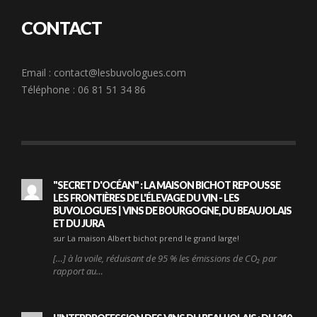
CONTACT
Email :
contact@lesbuvologues.com
Téléphone : 06 81 51 34 86
"SECRET D'OCÉAN" : LA MAISON BICHOT REPOUSSE
LES FRONTIÈRES DE L'ÉLEVAGE DU VIN - LES
BUVOLOGUES | VINS DE BOURGOGNE, DU BEAUJOLAIS
ET DU JURA
sur La maison Albert bichot prend le grand large!
[…] à la voile, réduisant de 95 % les émissions de CO₂ par
rapport au…