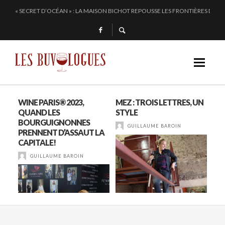
« SECRET D’OCÉAN » : LA MAISON BICHOT REPOUSSE LES FRONTIÈRES DE L’
SAMUEL BILLAUD FAIT BRILLER 2024
CHEZ DOMINIQUE GRUHIER, C’EST BULLE, BLANC, ROUGE !
EN 2024, JULIE PITOISET DESSINE LE TRIANGLE DES MOULIN À VENT
UX
WINE PARIS® 2023,
MEZ : TROIS LETTRES, UN
VID
QUAND LES
STYLE
PH
BOURGUIGNONNES
MA
GUILLAUME BAROIN
PRENNENT D’ASSAUT LA
PI
CAPITALE!
GUILLAUME BAROIN