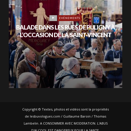
EVÉNEMENTS
BALADE DANS LES RUES DE PULIGNY À
L’OCCASION DE LA SAINT-VINCENT
IL Y A 4 ANS
Copyright © Textes, photos et vidéos sont la propriétés
de lesbuvologues.com / Guillaume Baroin / Thomas
Lambelin. A CONSOMMER AVEC MODERATION. L'ABUS
D'ALCOOL EST DANGEREUX POUR LA SANTE.