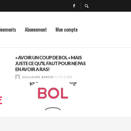
énements
Abonnement
Mon compte
« AVOIR UN COUP DE BOL » MAIS
LA DÉGUSTATION
JUSTE CE QU’IL FAUT POUR NE PAS
TESTÉE PAR LES
EN AVOIR A RAS!
GUILLAUME BAROI
GUILLAUME BAROIN
IL Y A 3 ANS