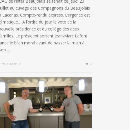
L’AG de l’Inter Beaujolais se tenait ce jeudi 23
juillet au cuvage des Compagnons du Beaujolais
à Lacenas. Compte-rendu express. L’urgence est
climatique… A l’ordre du jour le vote de la
nouvelle présidence et du collège des deux
familles. Le président sortant Jean-Marc Lafont
lance le bilan moral avant de passer la main à
son …
Lire la suite
0