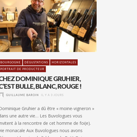
BOURGOGNE
DÉGUSTATIONS
HORIZONTALES
PORTRAIT DE PRODUCTEUR
CHEZ DOMINIQUE GRUHIER,
C’EST BULLE, BLANC, ROUGE !
GUILLAUME BAROIN
IL Y A 3 JOURS
Dominique Gruhier a dû être « moine-vigneron »
dans une autre vie… Les Buvologues vous
invitent à la rencontre de cet homme de foi(e).
vie monacale Aux Buvologues nous avons