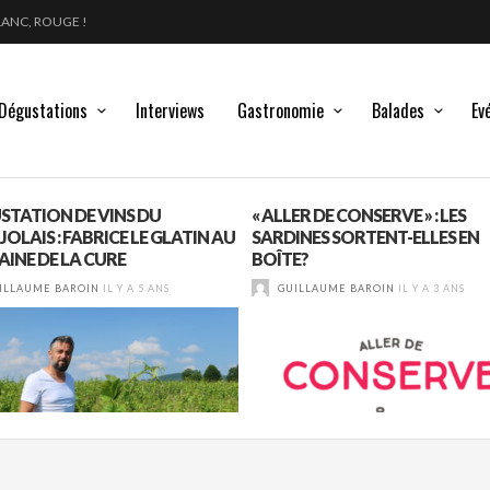
LANC, ROUGE !
GLE DES MOULIN À VENT
 : DU 210 AU 1761 !
Dégustations
Interviews
Gastronomie
Balades
Ev
STATION DE VINS DU
« ALLER DE CONSERVE » : LES
OLAIS : FABRICE LE GLATIN AU
SARDINES SORTENT-ELLES EN
INE DE LA CURE
BOÎTE?
ILLAUME BAROIN
IL Y A 5 ANS
GUILLAUME BAROIN
IL Y A 3 ANS