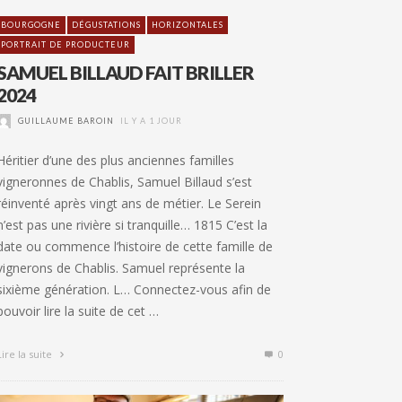
BOURGOGNE
DÉGUSTATIONS
HORIZONTALES
PORTRAIT DE PRODUCTEUR
SAMUEL BILLAUD FAIT BRILLER
2024
GUILLAUME BAROIN
IL Y A 1 JOUR
Héritier d’une des plus anciennes familles
vigneronnes de Chablis, Samuel Billaud s’est
réinventé après vingt ans de métier. Le Serein
n’est pas une rivière si tranquille… 1815 C’est la
date ou commence l’histoire de cette famille de
vignerons de Chablis. Samuel représente la
sixième génération. L… Connectez-vous afin de
pouvoir lire la suite de cet …
Lire la suite
0