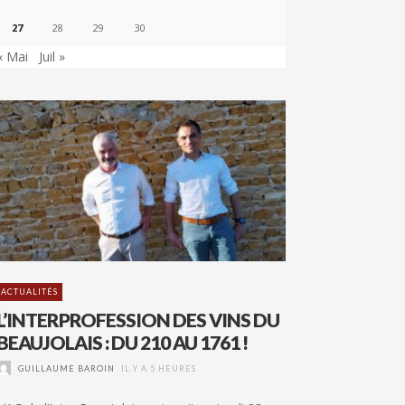
27
28
29
30
« Mai
Juil »
ACTUALITÉS
L’INTERPROFESSION DES VINS DU
BEAUJOLAIS : DU 210 AU 1761 !
GUILLAUME BAROIN
IL Y A 5 HEURES