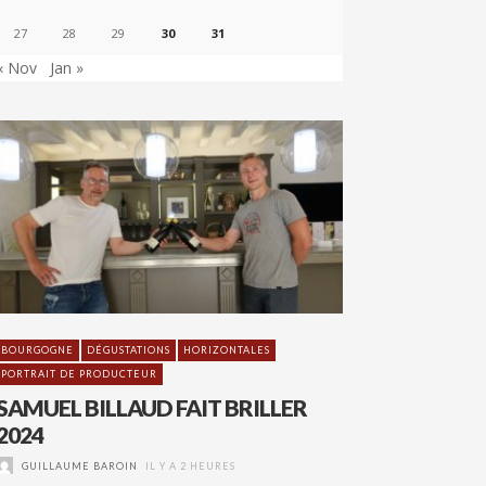
27
28
29
30
31
« Nov
Jan »
BOURGOGNE
DÉGUSTATIONS
HORIZONTALES
PORTRAIT DE PRODUCTEUR
SAMUEL BILLAUD FAIT BRILLER
2024
GUILLAUME BAROIN
IL Y A 2 HEURES