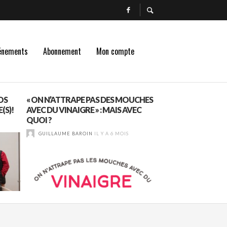
énements
Abonnement
Mon compte
OS
« ON N’ATTRAPE PAS DES MOUCHES
JEANNE RAQUILLET
(S)!
AVEC DU VINAIGRE » : MAIS AVEC
MERCUREY
QUOI ?
GUILLAUME BAROI
GUILLAUME BAROIN
IL Y A 6 MOIS