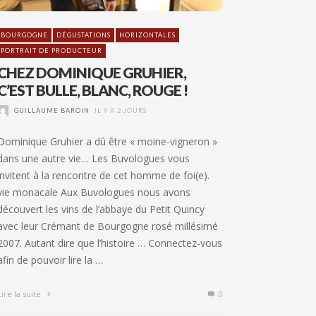
BOURGOGNE
DÉGUSTATIONS
HORIZONTALES
PORTRAIT DE PRODUCTEUR
CHEZ DOMINIQUE GRUHIER,
C’EST BULLE, BLANC, ROUGE !
GUILLAUME BAROIN
IL Y A 2 JOURS
Dominique Gruhier a dû être « moine-vigneron »
dans une autre vie… Les Buvologues vous
invitent à la rencontre de cet homme de foi(e).
vie monacale Aux Buvologues nous avons
découvert les vins de l’abbaye du Petit Quincy
avec leur Crémant de Bourgogne rosé millésimé
2007. Autant dire que l’histoire … Connectez-vous
afin de pouvoir lire la …
Lire la suite
0