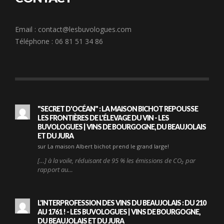
Email :
contact@lesbuvologues.com
Téléphone : 06 81 51 34 86
"SECRET D'OCÉAN" : LA MAISON BICHOT REPOUSSE
LES FRONTIÈRES DE L'ÉLEVAGE DU VIN - LES
BUVOLOGUES | VINS DE BOURGOGNE, DU BEAUJOLAIS
ET DU JURA
sur La maison Albert bichot prend le grand large!
[…] à la voile, réduisant de 95 % les émissions de CO₂ par
rapport au…
L'INTERPROFESSION DES VINS DU BEAUJOLAIS : DU 210
AU 1761 ! - LES BUVOLOGUES | VINS DE BOURGOGNE,
DU BEAUJOLAIS ET DU JURA