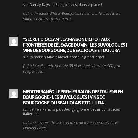
sur Gamay Days, le Beaujolais est dans la place !
[…] le directeur d’Inter Beaujolais revient sur le succès du
salon « Gamay Days » (Lire :…
"SECRET D'OCÉAN" : LA MAISON BICHOT AUX
FRONTIÈRES DE L'ÉLEVAGE DU VIN - LES BUVOLOGUES |
VINS DE BOURGOGNE, DU BEAUJOLAIS ET DU JURA
sur La maison Albert bichot prend le grand large!
[…] à la voile, réduisant de 95 % les émissions de CO₂ par
rapport au…
MEDITERRANÉO, LE PREMIER SALON DES ITALIENS EN
BOURGOGNE - LES BUVOLOGUES | VINS DE
BOURGOGNE, DU BEAUJOLAIS ET DU JURA
sur Daniela Paris, la plus Bourguignonne des importatrices
italiennes
[…] vous avions dressé son portrait il y a cinq mois (lire :
Daniela Paris,…