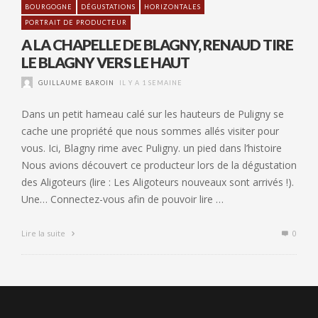
BOURGOGNE
DÉGUSTATIONS
HORIZONTALES
PORTRAIT DE PRODUCTEUR
A LA CHAPELLE DE BLAGNY, RENAUD TIRE
LE BLAGNY VERS LE HAUT
GUILLAUME BAROIN
IL Y A 1 SEMAINE
Dans un petit hameau calé sur les hauteurs de Puligny se
cache une propriété que nous sommes allés visiter pour
vous. Ici, Blagny rime avec Puligny. un pied dans l’histoire
Nous avions découvert ce producteur lors de la dégustation
des Aligoteurs (lire : Les Aligoteurs nouveaux sont arrivés !).
Une… Connectez-vous afin de pouvoir lire …
Lire la suite
0