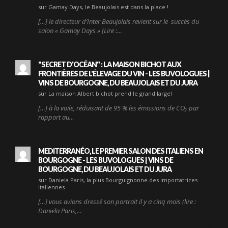
sur Gamay Days, le Beaujolais est dans la place !
[…] le directeur d’Inter Beaujolais revient sur le succès du
salon « Gamay Days » (Lire :…
"SECRET D'OCÉAN" : LA MAISON BICHOT AUX
FRONTIÈRES DE L'ÉLEVAGE DU VIN - LES BUVOLOGUES |
VINS DE BOURGOGNE, DU BEAUJOLAIS ET DU JURA
sur La maison Albert bichot prend le grand large!
[…] à la voile, réduisant de 95 % les émissions de CO₂ par
rapport au…
MEDITERRANÉO, LE PREMIER SALON DES ITALIENS EN
BOURGOGNE - LES BUVOLOGUES | VINS DE
BOURGOGNE, DU BEAUJOLAIS ET DU JURA
sur Daniela Paris, la plus Bourguignonne des importatrices
italiennes
[…] vous avions dressé son portrait il y a cinq mois (lire :
Daniela Paris,…