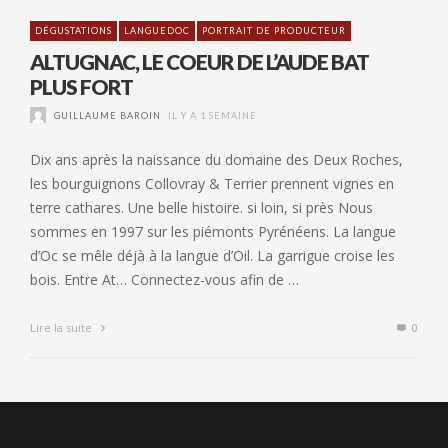
DÉGUSTATIONS
LANGUEDOC
PORTRAIT DE PRODUCTEUR
ALTUGNAC, LE COEUR DE L’AUDE BAT
PLUS FORT
GUILLAUME BAROIN
IL Y A 1 SEMAINE
Dix ans après la naissance du domaine des Deux Roches,
les bourguignons Collovray & Terrier prennent vignes en
terre cathares. Une belle histoire. si loin, si près Nous
sommes en 1997 sur les piémonts Pyrénéens. La langue
d’Oc se mêle déjà à la langue d’Oil. La garrigue croise les
bois. Entre At… Connectez-vous afin de …
Lire la suite
0