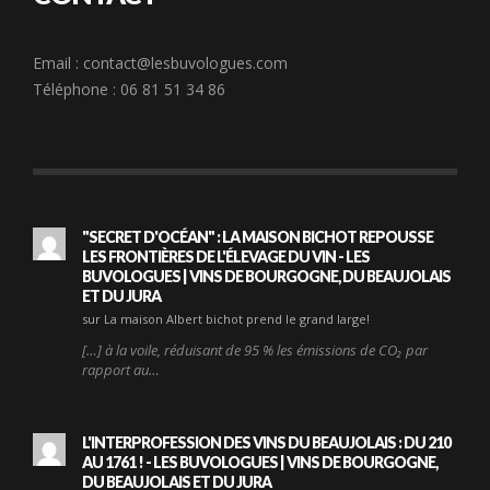
Email :
contact@lesbuvologues.com
Téléphone : 06 81 51 34 86
"SECRET D'OCÉAN" : LA MAISON BICHOT REPOUSSE
LES FRONTIÈRES DE L'ÉLEVAGE DU VIN - LES
BUVOLOGUES | VINS DE BOURGOGNE, DU BEAUJOLAIS
ET DU JURA
sur La maison Albert bichot prend le grand large!
[…] à la voile, réduisant de 95 % les émissions de CO₂ par
rapport au…
L'INTERPROFESSION DES VINS DU BEAUJOLAIS : DU 210
AU 1761 ! - LES BUVOLOGUES | VINS DE BOURGOGNE,
DU BEAUJOLAIS ET DU JURA