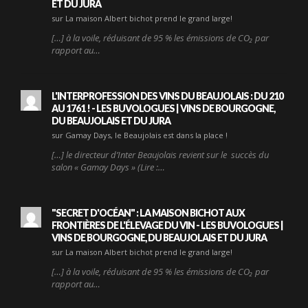
ET DU JURA
sur La maison Albert bichot prend le grand large!
[…] à la voile, réduisant de 95 % les émissions de CO₂ par
rapport au…
L'INTERPROFESSION DES VINS DU BEAUJOLAIS : DU 210
AU 1761 ! - LES BUVOLOGUES | VINS DE BOURGOGNE,
DU BEAUJOLAIS ET DU JURA
sur Gamay Days, le Beaujolais est dans la place !
[…] le directeur d’Inter Beaujolais revient sur le succès du
salon « Gamay Days » (Lire :…
"SECRET D'OCÉAN" : LA MAISON BICHOT AUX
FRONTIÈRES DE L'ÉLEVAGE DU VIN - LES BUVOLOGUES |
VINS DE BOURGOGNE, DU BEAUJOLAIS ET DU JURA
sur La maison Albert bichot prend le grand large!
[…] à la voile, réduisant de 95 % les émissions de CO₂ par
rapport au…