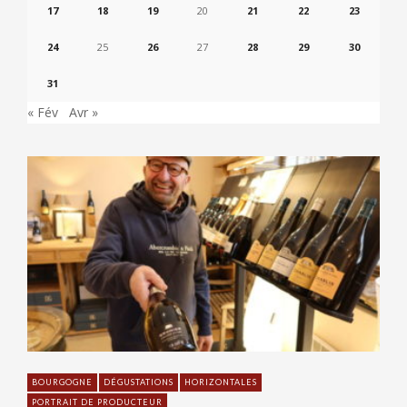
17
18
19
20
21
22
23
24
25
26
27
28
29
30
31
« Fév
Avr »
BOURGOGNE
DÉGUSTATIONS
HORIZONTALES
PORTRAIT DE PRODUCTEUR