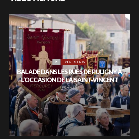
EVÉNEMENTS
BALADE DANS LES RUES DE PULIGNY À
L’OCCASION DE LA SAINT-VINCENT
IL Y A 4 ANS