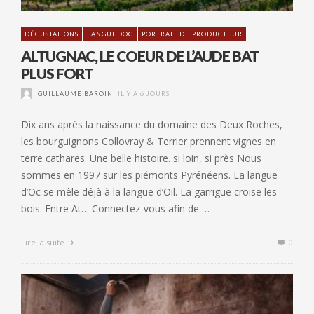
DÉGUSTATIONS
LANGUEDOC
PORTRAIT DE PRODUCTEUR
ALTUGNAC, LE COEUR DE L’AUDE BAT
PLUS FORT
GUILLAUME BAROIN
IL Y A 6 JOURS
Dix ans après la naissance du domaine des Deux Roches,
les bourguignons Collovray & Terrier prennent vignes en
terre cathares. Une belle histoire. si loin, si près Nous
sommes en 1997 sur les piémonts Pyrénéens. La langue
d’Oc se mêle déjà à la langue d’Oil. La garrigue croise les
bois. Entre At… Connectez-vous afin de …
Lire la suite
0