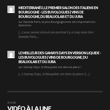
MEDITERRANÉO, LE PREMIER SALON DES ITALIENS EN
BOURGOGNE - LES BUVOLOGUES | VINS DE
BOURGOGNE, DU BEAUJOLAIS ET DU JURA
sur Daniela Paris, la plus Bourguignonne des importatrices
italiennes
[…] vous avions dressé son portrait il y a cinq mois (lire :
Daniela Paris,…
LE MEILLEUR DES GAMAYS DAYS EN VERSION LIQUIDE -
LES BUVOLOGUES | VINS DE BOURGOGNE, DU
BEAUJOLAIS ET DU JURA
sur Gamay Days, le Beaujolais est dans la place !
[…] Gamay Days, le Beaujolais est dans la place ! […]
A VOIR
VIDÉO À LA UNE