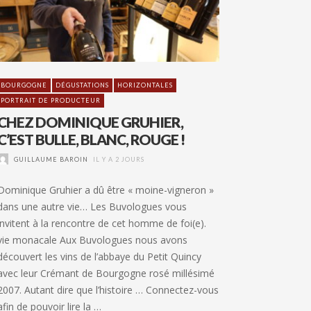
BOURGOGNE
DÉGUSTATIONS
HORIZONTALES
PORTRAIT DE PRODUCTEUR
CHEZ DOMINIQUE GRUHIER,
C’EST BULLE, BLANC, ROUGE !
GUILLAUME BAROIN
IL Y A 2 JOURS
Dominique Gruhier a dû être « moine-vigneron »
dans une autre vie… Les Buvologues vous
invitent à la rencontre de cet homme de foi(e).
vie monacale Aux Buvologues nous avons
découvert les vins de l’abbaye du Petit Quincy
avec leur Crémant de Bourgogne rosé millésimé
2007. Autant dire que l’histoire … Connectez-vous
afin de pouvoir lire la …