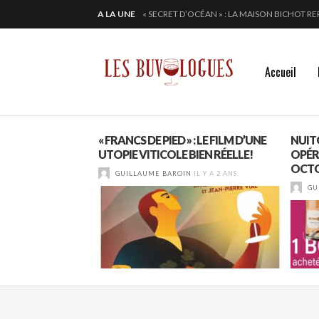
A LA UNE
ALTUGNAC, LE COEUR DE L’AUDE BAT PLUS 
CHEZ DOMINIQUE GRUHIER, C’EST BULLE, B
EN 2024, JULIE PITOISET DESSINE LE TRIAN
Accueil
 LORON & LE
« FRANCS DE PIED » : LE FILM D’UNE
NUIT
E PARTAGENT
UTOPIE VITICOLE BIEN RÉELLE!
OPÉR
OCTO
GUILLAUME BAROIN
IL Y A 2 ANS
IL Y A 3 MOIS
GU