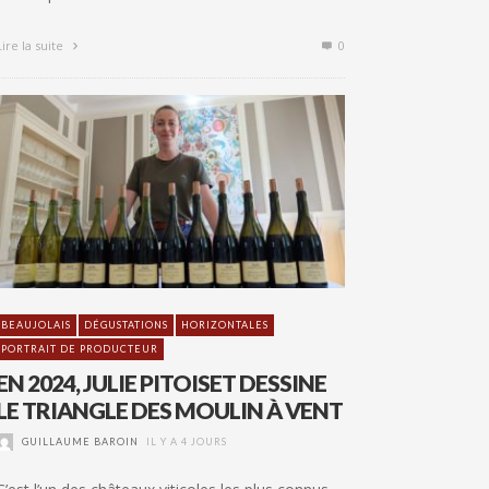
Lire la suite
0
BEAUJOLAIS
DÉGUSTATIONS
HORIZONTALES
PORTRAIT DE PRODUCTEUR
EN 2024, JULIE PITOISET DESSINE
LE TRIANGLE DES MOULIN À VENT
GUILLAUME BAROIN
IL Y A 4 JOURS