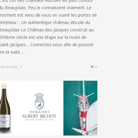
C’est l’un des châteaux viticoles les plus connus
du Beaujolais. Peu le connaissent vraiment. Le
moment est venu de vous en ouvrir les portes de
l’intérieur… Un authentique château viticole du
Beaujolais Le Château des Jacques construit au
XVIIème siècle est une étape sur la route de
Saint-Jacques… Connectez-vous afin de pouvoir
lire la suite …
Lire la suite
0