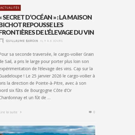
ACTUALITÉS
« SECRET D’OCÉAN » : LA MAISON
BICHOT REPOUSSE LES
FRONTIÈRES DE L’ÉLEVAGE DU VIN
GUILLAUME BAROIN
IL Y A 6 JOURS
Pour sa seconde traversée, le cargo-voilier Grain
de Sail, a pris le large pour porter plus loin son
expérimentation de l’élevage des vins. Cap sur la
Guadeloupe ! Le 25 janvier 2026 le cargo-voilier à
pris la direction de Pointe-à-Pitre, avec à son
bord six fûts de Bourgogne Côte d’Or
Chardonnay et un fût de …
Lire la suite
0