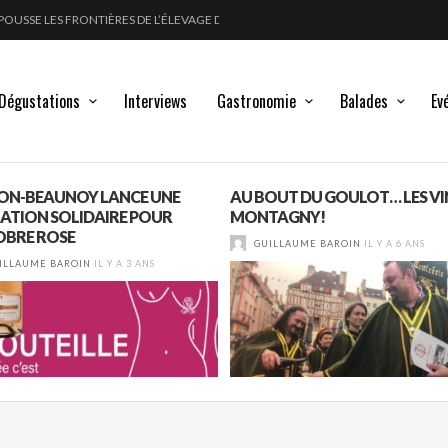
FORT
LANC, ROUGE !
GLE DES MOULIN À VENT
Dégustations
Interviews
Gastronomie
Balades
Ev
ON-BEAUNOY LANCE UNE
AU BOUT DU GOULOT… LES VI
ATION SOLIDAIRE POUR
MONTAGNY!
BRE ROSE
GUILLAUME BAROIN
IL Y A 6 ANS
ILLAUME BAROIN
IL Y A 3 ANS