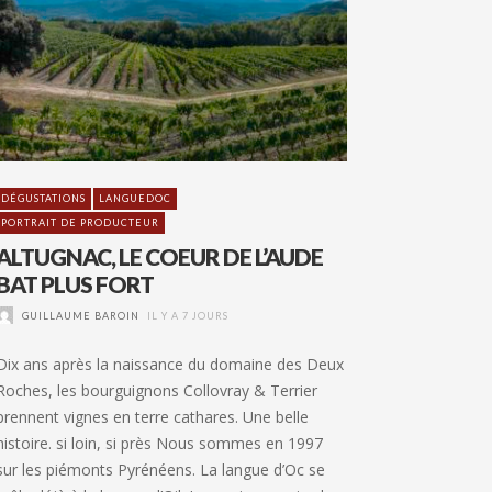
DÉGUSTATIONS
LANGUEDOC
PORTRAIT DE PRODUCTEUR
ALTUGNAC, LE COEUR DE L’AUDE
BAT PLUS FORT
GUILLAUME BAROIN
IL Y A 7 JOURS
Dix ans après la naissance du domaine des Deux
Roches, les bourguignons Collovray & Terrier
prennent vignes en terre cathares. Une belle
histoire. si loin, si près Nous sommes en 1997
sur les piémonts Pyrénéens. La langue d’Oc se