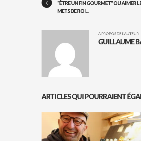
"ÊTRE UN FIN GOURMET" OU AIMER L
METS DE ROI...
A PROPOS DE L'AUTEUR
GUILLAUME B
ARTICLES QUI POURRAIENT ÉGA