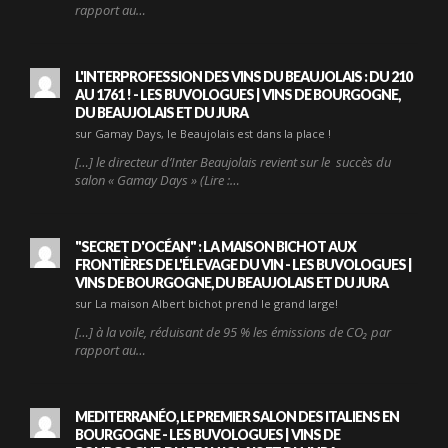
rapport au…
L'INTERPROFESSION DES VINS DU BEAUJOLAIS : DU 210
AU 1761 ! - LES BUVOLOGUES | VINS DE BOURGOGNE,
DU BEAUJOLAIS ET DU JURA
sur Gamay Days, le Beaujolais est dans la place !
[…] le directeur d’Inter Beaujolais revient sur le succès du
salon « Gamay Days » (Lire :…
"SECRET D'OCÉAN" : LA MAISON BICHOT AUX
FRONTIÈRES DE L'ÉLEVAGE DU VIN - LES BUVOLOGUES |
VINS DE BOURGOGNE, DU BEAUJOLAIS ET DU JURA
sur La maison Albert bichot prend le grand large!
[…] à la voile, réduisant de 95 % les émissions de CO₂ par
rapport au…
MEDITERRANÉO, LE PREMIER SALON DES ITALIENS EN
BOURGOGNE - LES BUVOLOGUES | VINS DE