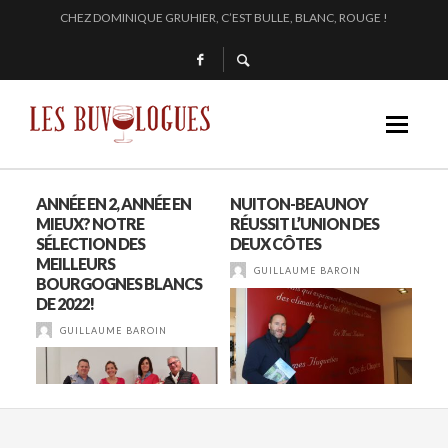
EN 2024, JULIE PITOISET DESSINE LE TRIANGLE DES MOULIN À VENT
L’INTERPROFESSION DES VINS DU BEAUJOLAIS : DU 210 AU 1761 !
SAMUEL BILLAUD FAIT BRILLER 2024
CHEZ DOMINIQUE GRUHIER, C’EST BULLE, BLANC, ROUGE !
ANNÉE EN 2, ANNÉE EN
NUITON-BEAUNOY
AL
MIEUX? NOTRE
RÉUSSIT L’UNION DES
DA
SÉLECTION DES
DEUX CÔTES
ST
MEILLEURS
GUILLAUME BAROIN
BOURGOGNES BLANCS
DE 2022!
GUILLAUME BAROIN