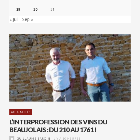
29
30
31
« Juil
Sep »
ACTUALITÉS
L’INTERPROFESSION DES VINS DU
BEAUJOLAIS : DU 210 AU 1761 !
GUILLAUME BAROIN
IL Y A 10 HEURES