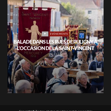
EVÉNEMENTS
BALADE DANS LES RUES DE PULIGNY À
L’OCCASION DE LA SAINT-VINCENT
IL Y A 4 ANS