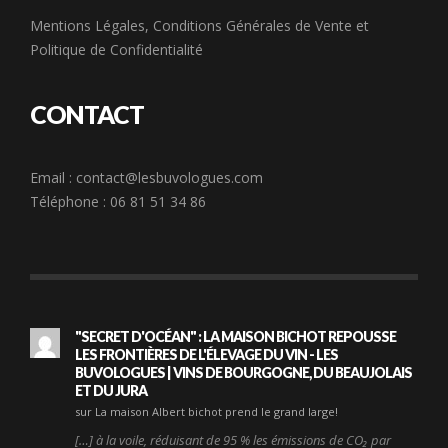
Mentions Légales
,
Conditions Générales de Vente
et
Politique de Confidentialité
CONTACT
Email :
contact@lesbuvologues.com
Téléphone : 06 81 51 34 86
"SECRET D'OCÉAN" : LA MAISON BICHOT REPOUSSE
LES FRONTIÈRES DE L'ÉLEVAGE DU VIN - LES
BUVOLOGUES | VINS DE BOURGOGNE, DU BEAUJOLAIS
ET DU JURA
sur La maison Albert bichot prend le grand large!
[…] à la voile, réduisant de 95 % les émissions de CO₂ par