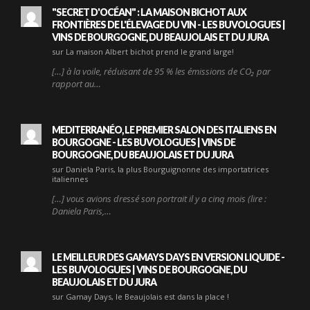
"SECRET D'OCÉAN" : LA MAISON BICHOT AUX
FRONTIÈRES DE L'ÉLEVAGE DU VIN - LES BUVOLOGUES |
VINS DE BOURGOGNE, DU BEAUJOLAIS ET DU JURA
sur La maison Albert bichot prend le grand large!
[…] à la voile, réduisant de 95 % les émissions de CO₂ par
rapport au…
MEDITERRANÉO, LE PREMIER SALON DES ITALIENS EN
BOURGOGNE - LES BUVOLOGUES | VINS DE
BOURGOGNE, DU BEAUJOLAIS ET DU JURA
sur Daniela Paris, la plus Bourguignonne des importatrices
italiennes
[…] vous avions dressé son portrait il y a cinq mois (lire :
Daniela Paris,…
LE MEILLEUR DES GAMAYS DAYS EN VERSION LIQUIDE -
LES BUVOLOGUES | VINS DE BOURGOGNE, DU
BEAUJOLAIS ET DU JURA
sur Gamay Days, le Beaujolais est dans la place !