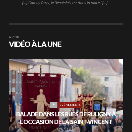
[…] Gamay Days, le Beaujolais est dans la place ! […]
A VOIR
VIDÉO À LA UNE
EVÉNEMENTS
BALADE DANS LES RUES DE PULIGNY À
L’OCCASION DE LA SAINT-VINCENT
IL Y A 4 ANS