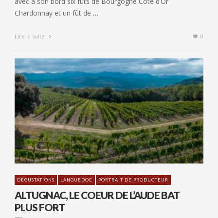
avec à son bord six fûts de Bourgogne Côte d’Or
Chardonnay et un fût de …
Lire la suite
0
DÉGUSTATIONS
LANGUEDOC
PORTRAIT DE PRODUCTEUR
ALTUGNAC, LE COEUR DE L’AUDE BAT
PLUS FORT