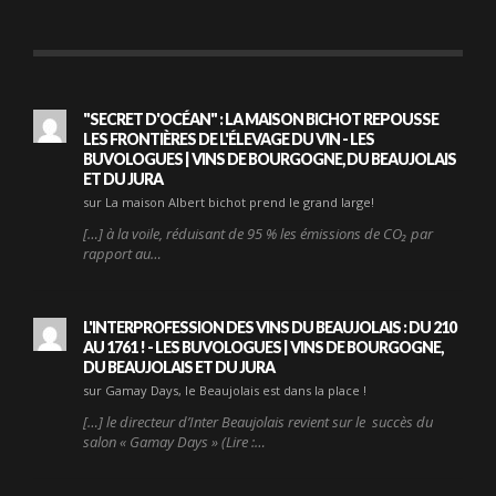
"SECRET D'OCÉAN" : LA MAISON BICHOT REPOUSSE
LES FRONTIÈRES DE L'ÉLEVAGE DU VIN - LES
BUVOLOGUES | VINS DE BOURGOGNE, DU BEAUJOLAIS
ET DU JURA
sur La maison Albert bichot prend le grand large!
[…] à la voile, réduisant de 95 % les émissions de CO₂ par
rapport au…
L'INTERPROFESSION DES VINS DU BEAUJOLAIS : DU 210
AU 1761 ! - LES BUVOLOGUES | VINS DE BOURGOGNE,
DU BEAUJOLAIS ET DU JURA
sur Gamay Days, le Beaujolais est dans la place !
[…] le directeur d’Inter Beaujolais revient sur le succès du
salon « Gamay Days » (Lire :…