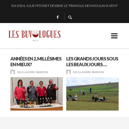
« SECRET D’OCÉAN » : LA MAISON BICHOT REPOUSSE LES FRONTIÈRES DE L’
SAMUEL BILLAUD FAIT BRILLER 2024
CHEZ DOMINIQUE GRUHIER, C’EST BULLE, BLANC, ROUGE !
EN 2024, JULIE PITOISET DESSINE LE TRIANGLE DES MOULIN À VENT
ANNÉES EN 2, MILLÉSIMES
LES GRANDS JOURS SOUS
DE
SSI
EN MIEUX?
LES BEAUX JOURS….
DU 
DO
GUILLAUME BAROIN
GUILLAUME BAROIN