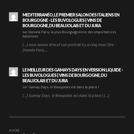
MEDITERRANÉO, LE PREMIER SALON DES ITALIENS EN
BOURGOGNE - LES BUVOLOGUES | VINS DE
BOURGOGNE, DU BEAUJOLAIS ET DU JURA
sur Daniela Paris, la plus Bourguignonne des importatrices
italiennes
[…] vous avions dressé son portrait il y a cinq mois (lire :
Daniela Paris,…
LE MEILLEUR DES GAMAYS DAYS EN VERSION LIQUIDE -
LES BUVOLOGUES | VINS DE BOURGOGNE, DU
BEAUJOLAIS ET DU JURA
sur Gamay Days, le Beaujolais est dans la place !
[…] Gamay Days, le Beaujolais est dans la place ! […]
A VOIR