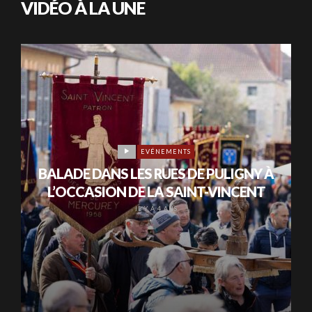
VIDÉO À LA UNE
EVÉNEMENTS
BALADE DANS LES RUES DE PULIGNY À
L’OCCASION DE LA SAINT-VINCENT
IL Y A 4 ANS