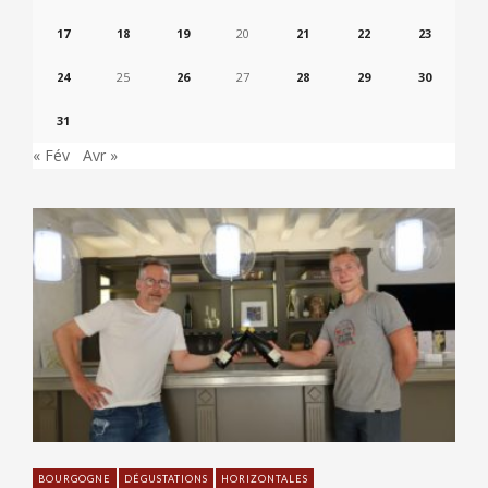
17
18
19
20
21
22
23
24
25
26
27
28
29
30
31
« Fév
Avr »
BOURGOGNE
DÉGUSTATIONS
HORIZONTALES