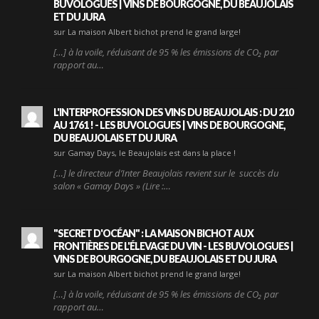
BUVOLOGUES | VINS DE BOURGOGNE, DU BEAUJOLAIS
ET DU JURA
sur La maison Albert bichot prend le grand large!
[…] à la voile, réduisant de 95 % les émissions de CO₂ par
rapport au…
L'INTERPROFESSION DES VINS DU BEAUJOLAIS : DU 210
AU 1761 ! - LES BUVOLOGUES | VINS DE BOURGOGNE,
DU BEAUJOLAIS ET DU JURA
sur Gamay Days, le Beaujolais est dans la place !
[…] le directeur d’Inter Beaujolais revient sur le succès du
salon « Gamay Days » (Lire :…
"SECRET D'OCÉAN" : LA MAISON BICHOT AUX
FRONTIÈRES DE L'ÉLEVAGE DU VIN - LES BUVOLOGUES |
VINS DE BOURGOGNE, DU BEAUJOLAIS ET DU JURA
sur La maison Albert bichot prend le grand large!
[…] à la voile, réduisant de 95 % les émissions de CO₂ par
rapport au…