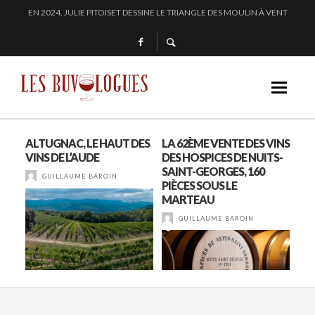
« SECRET D’OCÉAN » : LA MAISON BICHOT REPOUSSE LES FRONTIÈRES DE L’
SAMUEL BILLAUD FAIT BRILLER 2024
CHEZ DOMINIQUE GRUHIER, C’EST BULLE, BLANC, ROUGE !
EN 2024, JULIE PITOISET DESSINE LE TRIANGLE DES MOULIN À VENT
T
ALTUGNAC, LE HAUT DES
LA 62ÈME VENTE DES VINS
« A
VINS DE L’AUDE
DES HOSPICES DE NUITS-
MÊ
SAINT-GEORGES, 160
GUILLAUME BAROIN
PIÈCES SOUS LE
MARTEAU
GUILLAUME BAROIN