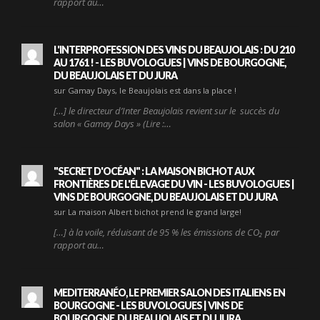
rapport au…
L'INTERPROFESSION DES VINS DU BEAUJOLAIS : DU 210
AU 1761 ! - LES BUVOLOGUES | VINS DE BOURGOGNE,
DU BEAUJOLAIS ET DU JURA
sur Gamay Days, le Beaujolais est dans la place !
[…] le directeur d’Inter Beaujolais revient sur le succès du
salon « Gamay Days » (Lire :…
"SECRET D'OCÉAN" : LA MAISON BICHOT AUX
FRONTIÈRES DE L'ÉLEVAGE DU VIN - LES BUVOLOGUES |
VINS DE BOURGOGNE, DU BEAUJOLAIS ET DU JURA
sur La maison Albert bichot prend le grand large!
[…] à la voile, réduisant de 95 % les émissions de CO₂ par
rapport au…
MEDITERRANÉO, LE PREMIER SALON DES ITALIENS EN
BOURGOGNE - LES BUVOLOGUES | VINS DE
BOURGOGNE, DU BEAUJOLAIS ET DU JURA