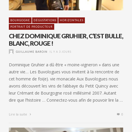
BOURGOGNE
DÉGUSTATIONS
HORIZONTALES
PORTRAIT DE PRODUCTEUR
CHEZ DOMINIQUE GRUHIER, C’EST BULLE,
BLANC, ROUGE !
GUILLAUME BAROIN
IL Y A 3 JOURS
Dominique Gruhier a dû être « moine-vigneron » dans une
autre vie… Les Buvologues vous invitent à la rencontre de
cet homme de foi(e). vie monacale Aux Buvologues nous
avons découvert les vins de l’abbaye du Petit Quincy avec
leur Crémant de Bourgogne rosé millésimé 2007. Autant
dire que l’histoire … Connectez-vous afin de pouvoir lire la …
Lire la suite
0