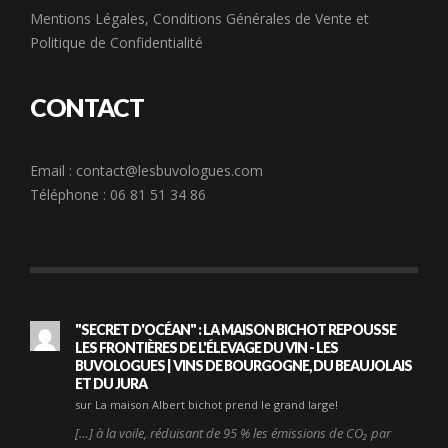
Mentions Légales
,
Conditions Générales de Vente
et
Politique de Confidentialité
CONTACT
Email :
contact@lesbuvologues.com
Téléphone : 06 81 51 34 86
"SECRET D'OCÉAN" : LA MAISON BICHOT REPOUSSE
LES FRONTIÈRES DE L'ÉLEVAGE DU VIN - LES
BUVOLOGUES | VINS DE BOURGOGNE, DU BEAUJOLAIS
ET DU JURA
sur La maison Albert bichot prend le grand large!
[…] à la voile, réduisant de 95 % les émissions de CO₂ par