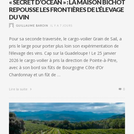
« SECRET D’OCÉAN » : LA MAISON BICHOT
REPOUSSE LES FRONTIÈRES DE L’ÉLEVAGE
DU VIN
GUILLAUME BAROIN
IL Y A 7 JOURS
Pour sa seconde traversée, le cargo-voilier Grain de Sail, a
pris le large pour porter plus loin son expérimentation de
l’élevage des vins. Cap sur la Guadeloupe ! Le 25 janvier
2026 le cargo-voilier à pris la direction de Pointe-à-Pitre,
avec à son bord six fûts de Bourgogne Côte d’Or
Chardonnay et un fût de …
Lire la suite
0