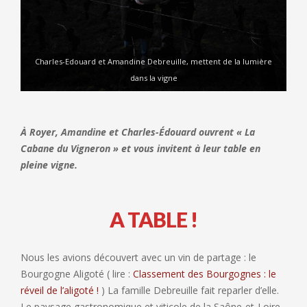
Charles-Edouard et Amandine Debreuille, mettent de la lumière
dans la vigne
À Royer, Amandine et Charles-Édouard ouvrent « La
Cabane du Vigneron » et vous invitent à leur table en
pleine vigne.
A TABLE !
Nous les avions découvert avec un vin de partage : le
Bourgogne Aligoté ( lire :
Classement des Bourgognes : le
réveil de l’aligoté !
) La famille Debreuille fait reparler d’elle.
Le paysage gastronomique et viticole de la Saône-et-Loire