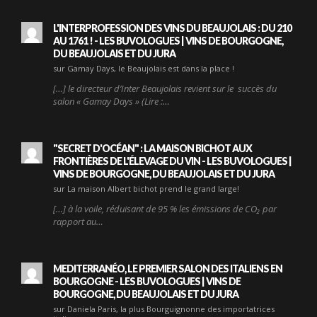
L'INTERPROFESSION DES VINS DU BEAUJOLAIS : DU 210
AU 1761 ! - LES BUVOLOGUES | VINS DE BOURGOGNE,
DU BEAUJOLAIS ET DU JURA
sur Gamay Days, le Beaujolais est dans la place !
[…] le directeur d’Inter Beaujolais revient sur le succès du
salon « Gamay Days » (Lire :…
"SECRET D'OCÉAN" : LA MAISON BICHOT AUX
FRONTIÈRES DE L'ÉLEVAGE DU VIN - LES BUVOLOGUES |
VINS DE BOURGOGNE, DU BEAUJOLAIS ET DU JURA
sur La maison Albert bichot prend le grand large!
[…] à la voile, réduisant de 95 % les émissions de CO₂ par
rapport au…
MEDITERRANÉO, LE PREMIER SALON DES ITALIENS EN
BOURGOGNE - LES BUVOLOGUES | VINS DE
BOURGOGNE, DU BEAUJOLAIS ET DU JURA
sur Daniela Paris, la plus Bourguignonne des importatrices