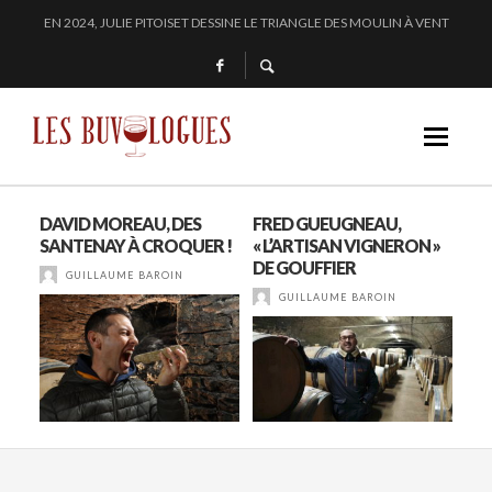
EN 2024, JULIE PITOISET DESSINE LE TRIANGLE DES MOULIN À VENT
L’INTERPROFESSION DES VINS DU BEAUJOLAIS : DU 210 AU 1761 !
SAMUEL BILLAUD FAIT BRILLER 2024
CHEZ DOMINIQUE GRUHIER, C’EST BULLE, BLANC, ROUGE !
DAVID MOREAU, DES
FRED GUEUGNEAU,
LA
SANTENAY À CROQUER !
« L’ARTISAN VIGNERON »
LES
DE GOUFFIER
GUILLAUME BAROIN
GUILLAUME BAROIN