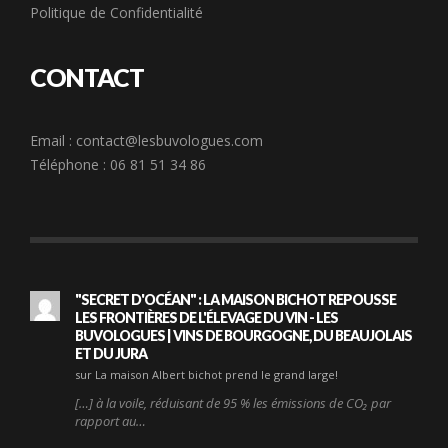
Politique de Confidentialité
CONTACT
Email :
contact@lesbuvologues.com
Téléphone : 06 81 51 34 86
"SECRET D'OCÉAN" : LA MAISON BICHOT REPOUSSE
LES FRONTIÈRES DE L'ÉLEVAGE DU VIN - LES
BUVOLOGUES | VINS DE BOURGOGNE, DU BEAUJOLAIS
ET DU JURA
sur La maison Albert bichot prend le grand large!
[…] à la voile, réduisant de 95 % les émissions de CO₂ par
rapport au…