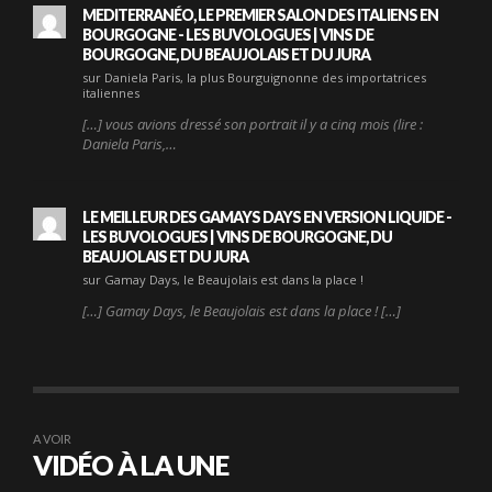
MEDITERRANÉO, LE PREMIER SALON DES ITALIENS EN
BOURGOGNE - LES BUVOLOGUES | VINS DE
BOURGOGNE, DU BEAUJOLAIS ET DU JURA
sur Daniela Paris, la plus Bourguignonne des importatrices
italiennes
[…] vous avions dressé son portrait il y a cinq mois (lire :
Daniela Paris,…
LE MEILLEUR DES GAMAYS DAYS EN VERSION LIQUIDE -
LES BUVOLOGUES | VINS DE BOURGOGNE, DU
BEAUJOLAIS ET DU JURA
sur Gamay Days, le Beaujolais est dans la place !
[…] Gamay Days, le Beaujolais est dans la place ! […]
A VOIR
VIDÉO À LA UNE