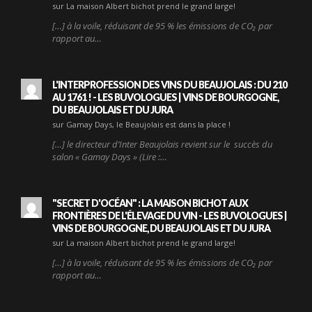
sur La maison Albert bichot prend le grand large!
[…] à la voile, réduisant de 95 % les émissions de CO₂ par
rapport au…
L'INTERPROFESSION DES VINS DU BEAUJOLAIS : DU 210
AU 1761 ! - LES BUVOLOGUES | VINS DE BOURGOGNE,
DU BEAUJOLAIS ET DU JURA
sur Gamay Days, le Beaujolais est dans la place !
[…] le directeur d’Inter Beaujolais revient sur le succès du
salon « Gamay Days » (Lire :…
"SECRET D'OCÉAN" : LA MAISON BICHOT AUX
FRONTIÈRES DE L'ÉLEVAGE DU VIN - LES BUVOLOGUES |
VINS DE BOURGOGNE, DU BEAUJOLAIS ET DU JURA
sur La maison Albert bichot prend le grand large!
[…] à la voile, réduisant de 95 % les émissions de CO₂ par
rapport au…