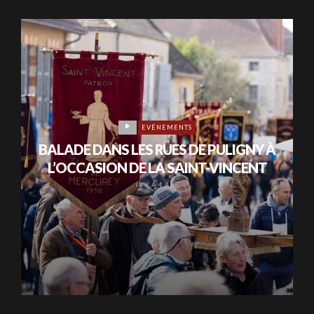
EVÉNEMENTS
BALADE DANS LES RUES DE PULIGNY À
L’OCCASION DE LA SAINT-VINCENT
IL Y A 4 ANS