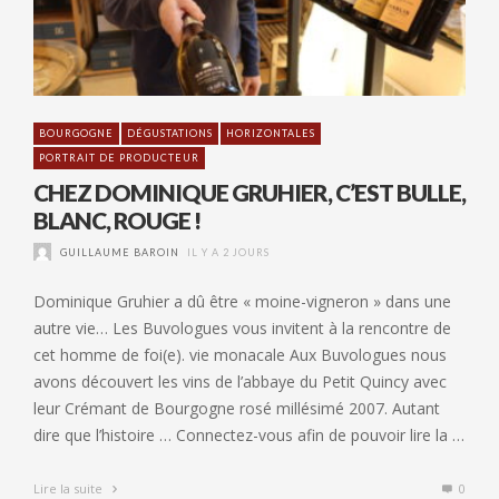
BOURGOGNE
DÉGUSTATIONS
HORIZONTALES
PORTRAIT DE PRODUCTEUR
CHEZ DOMINIQUE GRUHIER, C’EST BULLE,
BLANC, ROUGE !
GUILLAUME BAROIN
IL Y A 2 JOURS
Dominique Gruhier a dû être « moine-vigneron » dans une
autre vie… Les Buvologues vous invitent à la rencontre de
cet homme de foi(e). vie monacale Aux Buvologues nous
avons découvert les vins de l’abbaye du Petit Quincy avec
leur Crémant de Bourgogne rosé millésimé 2007. Autant
dire que l’histoire … Connectez-vous afin de pouvoir lire la …
Lire la suite
0