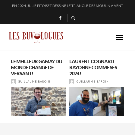
« SECRET D’OCÉAN » : LA MAISON BICHOT REPOUSSE LES FRONTIÈRES DE L’
SAMUEL BILLAUD FAIT BRILLER 2024
CHEZ DOMINIQUE GRUHIER, C’EST BULLE, BLANC, ROUGE !
EN 2024, JULIE PITOISET DESSINE LE TRIANGLE DES MOULIN À VENT
S
LE MEILLEUR GAMAY DU
LAURENT COGNARD
« F
MONDE CHANGE DE
RAYONNE COMME SES
CAM
VERSANT!
2024 !
ET 
FR
GUILLAUME BAROIN
GUILLAUME BAROIN