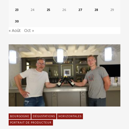
23
24
25
26
27
28
29
30
« Août
Oct »
BOURGOGNE
DÉGUSTATIONS
HORIZONTALES
PORTRAIT DE PRODUCTEUR