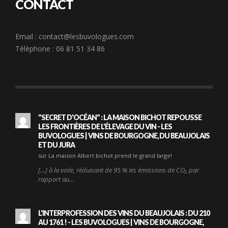
CONTACT
Email :
contact@lesbuvologues.com
Téléphone : 06 81 51 34 86
"SECRET D'OCÉAN" : LA MAISON BICHOT REPOUSSE
LES FRONTIÈRES DE L'ÉLEVAGE DU VIN - LES
BUVOLOGUES | VINS DE BOURGOGNE, DU BEAUJOLAIS
ET DU JURA
sur La maison Albert bichot prend le grand large!
[…] à la voile, réduisant de 95 % les émissions de CO₂ par
rapport au…
L'INTERPROFESSION DES VINS DU BEAUJOLAIS : DU 210
AU 1761 ! - LES BUVOLOGUES | VINS DE BOURGOGNE,