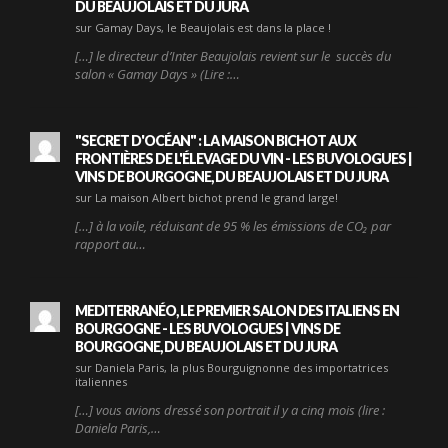
DU BEAUJOLAIS ET DU JURA
sur Gamay Days, le Beaujolais est dans la place !
[…] le directeur d’Inter Beaujolais revient sur le succès du
salon « Gamay Days » (Lire :…
"SECRET D'OCÉAN" : LA MAISON BICHOT AUX
FRONTIÈRES DE L'ÉLEVAGE DU VIN - LES BUVOLOGUES |
VINS DE BOURGOGNE, DU BEAUJOLAIS ET DU JURA
sur La maison Albert bichot prend le grand large!
[…] à la voile, réduisant de 95 % les émissions de CO₂ par
rapport au…
MEDITERRANÉO, LE PREMIER SALON DES ITALIENS EN
BOURGOGNE - LES BUVOLOGUES | VINS DE
BOURGOGNE, DU BEAUJOLAIS ET DU JURA
sur Daniela Paris, la plus Bourguignonne des importatrices
italiennes
[…] vous avions dressé son portrait il y a cinq mois (lire :
Daniela Paris,…