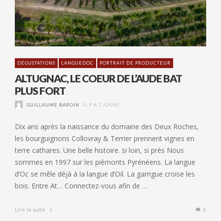
DÉGUSTATIONS
LANGUEDOC
PORTRAIT DE PRODUCTEUR
ALTUGNAC, LE COEUR DE L’AUDE BAT
PLUS FORT
GUILLAUME BAROIN
IL Y A 7 JOURS
Dix ans après la naissance du domaine des Deux Roches,
les bourguignons Collovray & Terrier prennent vignes en
terre cathares. Une belle histoire. si loin, si près Nous
sommes en 1997 sur les piémonts Pyrénéens. La langue
d’Oc se mêle déjà à la langue d’Oil. La garrigue croise les
bois. Entre At… Connectez-vous afin de …
Lire la suite
0