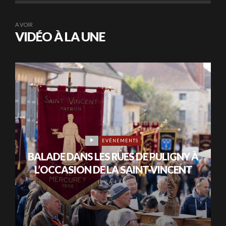
A VOIR
VIDÉO À LA UNE
EVÉNEMENTS
BALADE DANS LES RUES DE PULIGNY À
L’OCCASION DE LA SAINT-VINCENT
IL Y A 4 ANS