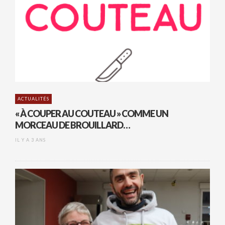
ACTUALITÉS
« À COUPER AU COUTEAU » COMME UN
MORCEAU DE BROUILLARD…
IL Y A 3 ANS