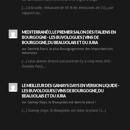
[…] à la voile, réduisant de 95 % les émissions de CO₂ par
rapport au…
MEDITERRANÉO, LE PREMIER SALON DES ITALIENS EN
BOURGOGNE - LES BUVOLOGUES | VINS DE
BOURGOGNE, DU BEAUJOLAIS ET DU JURA
sur Daniela Paris, la plus Bourguignonne des importatrices
italiennes
[…] vous avions dressé son portrait il y a cinq mois (lire :
Daniela Paris,…
LE MEILLEUR DES GAMAYS DAYS EN VERSION LIQUIDE -
LES BUVOLOGUES | VINS DE BOURGOGNE, DU
BEAUJOLAIS ET DU JURA
sur Gamay Days, le Beaujolais est dans la place !
[…] Gamay Days, le Beaujolais est dans la place ! […]