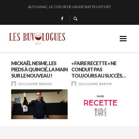
ALTUGNAC, LE COEUR DE L’AUDE BAT PLUS FORT
CHEZ DOMINIQUE GRUHIER, C’EST BULLE, BLANC, ROUGE !
EN 2024, JULIE PITOISET DESSINE LE TRIANGLE DES MOULIN À VENT
« SECRET D’OCÉAN » : LA MAISON BICHOT REPOUSSE LES FRONTIÈRES DE L’
MICKAËL NESME, LES
« FAIRE RECETTE » NE
TH
EN
PIEDS À QUINCIÉ, LA MAIN
CONDUIT PAS
PR
SUR LE NOUVEAU !
TOUJOURS AU SUCCÈS…
NO
GUILLAUME BAROIN
GUILLAUME BAROIN