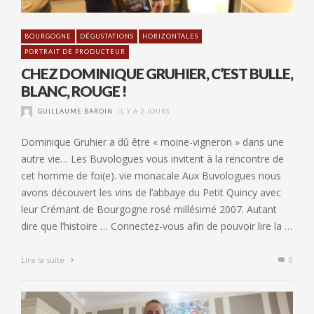
BOURGOGNE
DÉGUSTATIONS
HORIZONTALES
PORTRAIT DE PRODUCTEUR
CHEZ DOMINIQUE GRUHIER, C’EST BULLE,
BLANC, ROUGE !
GUILLAUME BAROIN
IL Y A 2 JOURS
Dominique Gruhier a dû être « moine-vigneron » dans une
autre vie… Les Buvologues vous invitent à la rencontre de
cet homme de foi(e). vie monacale Aux Buvologues nous
avons découvert les vins de l’abbaye du Petit Quincy avec
leur Crémant de Bourgogne rosé millésimé 2007. Autant
dire que l’histoire … Connectez-vous afin de pouvoir lire la …
Lire la suite
0