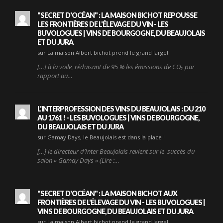
"SECRET D'OCÉAN" : LA MAISON BICHOT REPOUSSE
LES FRONTIÈRES DE L'ÉLEVAGE DU VIN - LES
BUVOLOGUES | VINS DE BOURGOGNE, DU BEAUJOLAIS
ET DU JURA
sur La maison Albert bichot prend le grand large!
[…] à la voile, réduisant de 95 % les émissions de CO₂ par
rapport au…
L'INTERPROFESSION DES VINS DU BEAUJOLAIS : DU 210
AU 1761 ! - LES BUVOLOGUES | VINS DE BOURGOGNE,
DU BEAUJOLAIS ET DU JURA
sur Gamay Days, le Beaujolais est dans la place !
[…] le directeur d’Inter Beaujolais revient sur le succès du
salon « Gamay Days » (Lire :…
"SECRET D'OCÉAN" : LA MAISON BICHOT AUX
FRONTIÈRES DE L'ÉLEVAGE DU VIN - LES BUVOLOGUES |
VINS DE BOURGOGNE, DU BEAUJOLAIS ET DU JURA
sur La maison Albert bichot prend le grand large!