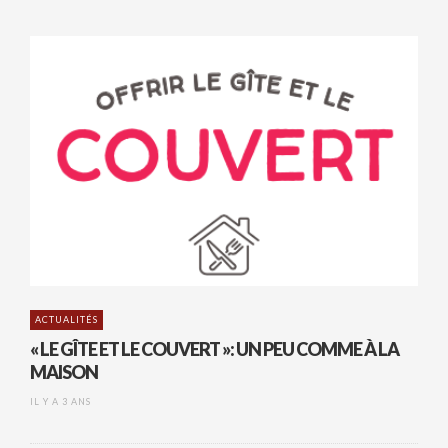
ACTUALITÉS
« LE GÎTE ET LE COUVERT »: UN PEU COMME À LA
MAISON
IL Y A 3 ANS