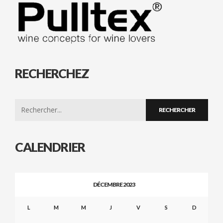
RECHERCHEZ
Search
for:
CALENDRIER
DÉCEMBRE 2023
L
M
M
J
V
S
D