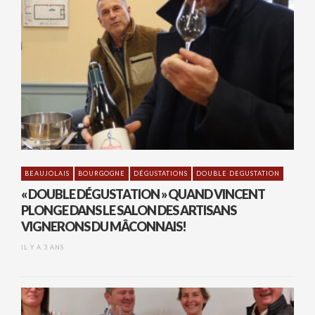
BEAUJOLAIS
BOURGOGNE
DÉGUSTATIONS
DOUBLE DEGUSTATION
« DOUBLE DÉGUSTATION » QUAND VINCENT
PLONGE DANS LE SALON DES ARTISANS
VIGNERONS DU MÂCONNAIS!
IL Y A 3 ANS